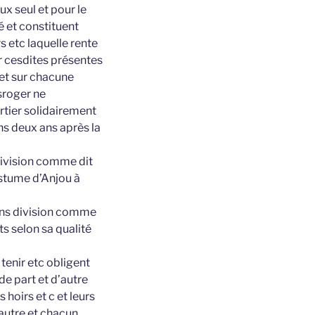
x seul et pour le
é et constituent
s etc laquelle rente
r cesdites présentes
 et sur chacune
esroger ne
artier solidairement
s deux ans après la
 division comme dit
ustume d’Anjou à
sans division comme
ts selon sa qualité
tenir etc obligent
de part et d’autre
 hoirs et c et leurs
’autre et chacun