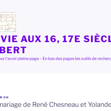
VIE AUX 16, 17E SIÈC
LBERT
e pour l'avoir pleine page – En bas des pages les outils de rec
AR
OH
mariage de René Chesneau et Yolande