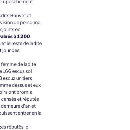
ime empeschement
sdits Bouvet et
ivision de personne
njoints en
valués à 1 200
et le reste de ladite
 jour des
 femme de ladite
e 166 escuz sol
 escuz un tiers
comme dessus et eux
hoirs ont promis
t censés et réputés
 demeure d’an et
puissent entrer en la
ges réputés le