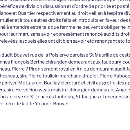
énéfice de division discussion et d’ordre de priorité et postér
anoe et Quartier respectivement au droit vellian à lespitre div
 mulier et à tous autres droits faits et introduits en faveur d
né à entendre estre tels que femme ne peuvent s’obliger ne i
ur leur maru sans avoir expressément renoncé auxdits droit
relevées lesquels elles ont dit bien savoir etc renonçant etc 
 dudit Bouvet rue de la Poislerye paroisse St Maurille de cest
nnes François Berthe chirurgien demeurant aux faubourg co
eau, Pierre ? Piron sergent royal en Anjou demeurant audit 
Chesneau, sire Pierre Joullain marchand drapier, Pierre Rabo
intyer, Me Laurent Boullay clerc juré et civil au greffe des a
ers, sire Hervé Rousseau maistre chirurgien demeurant Angers
’hostelerye de St Jehan ès faubourg St Jacques et encores sir
ye frère de ladite Yolande Bouvet