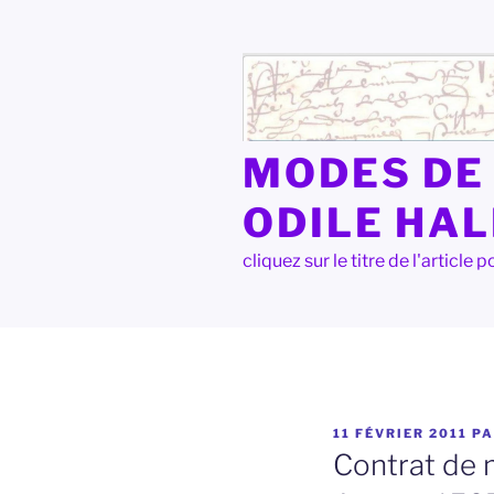
Aller
au
contenu
principal
MODES DE 
ODILE HA
cliquez sur le titre de l'articl
PUBLIÉ
11 FÉVRIER 2011
P
LE
Contrat de 