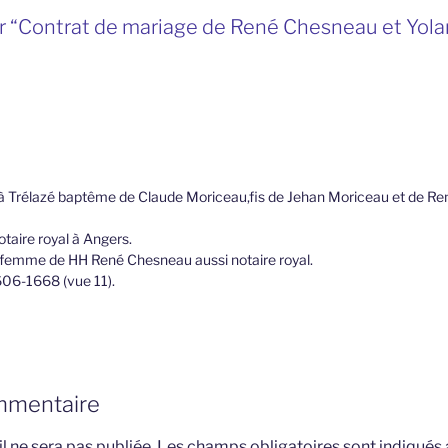
r “Contrat de mariage de René Chesneau et Yol
 Trélazé baptême de Claude Moriceau,fis de Jehan Moriceau et de R
taire royal à Angers.
,femme de HH René Chesneau aussi notaire royal.
1606-1668 (vue 11).
mmentaire
l ne sera pas publiée.
Les champs obligatoires sont indiqués