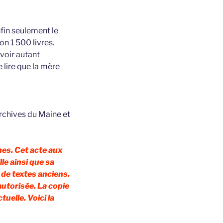
nfin seulement le
on 1 500 livres.
avoir autant
 lire que la mère
rchives du Maine et
hes. Cet acte aux
e ainsi que sa
t de textes anciens.
autorisée. La copie
tuelle. Voici la