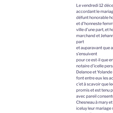
Le vendredi 12 déce
accordant le mariage
défunt honorable 
et d’honneste femme
ville d’une part, et
marchand et Jehanne
part
et auparavant que au
s’ensuivent
pour ce est-il que e
notaire d’icelle per
Delanoe et Yolande 
font entre eux les 
c’et à scavoir que l
promis et est tenu
avec pareil consent
Chesneau à mary et 
iceluy leur mariage