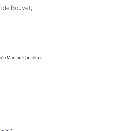
ande Bouvet,
enée Marcadé (ancêtres
 avec
*