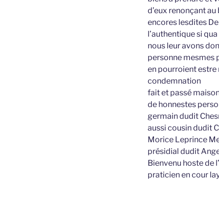
d’eux renonçant au b
encores lesdites Del
l’authentique si qua
nous leur avons don
personne mesmes po
en pourroient estre 
condemnation
fait et passé maison
de honnestes perso
germain dudit Chesn
aussi cousin dudit 
Morice Leprince Me p
présidial dudit Ang
Bienvenu hoste de l
praticien en cour la