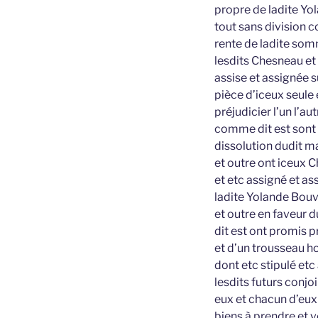
propre de ladite Yol
tout sans division 
rente de ladite somm
lesdits Chesneau et
assise et assignée s
pièce d’iceux seule 
préjudicier l’un l’a
comme dit est sont 
dissolution dudit 
et outre ont iceux C
et etc assigné et as
ladite Yolande Bou
et outre en faveur 
dit est ont promis p
et d’un trousseau h
dont etc stipulé et
lesdits futurs conjo
eux et chacun d’eux 
biens à prendre et v