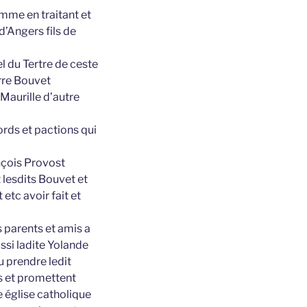
mme en traitant et
d’Angers fils de
 du Tertre de ceste
erre Bouvet
Maurille d’autre
ords et pactions qui
ançois Provost
 lesdits Bouvet et
tc avoir fait et
s parents et amis a
si ladite Yolande
u prendre ledit
s et promettent
e église catholique