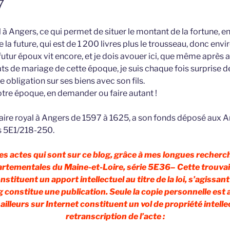
7
yal à Angers, ce qui permet de situer le montant de la fortune, e
 la future, qui est de 1 200 livres plus le trousseau, donc envir
utur époux vit encore, et je dois avouer ici, que même après 
ts de mariage de cette époque, je suis chaque fois surprise de
 obligation sur ses biens avec son fils.
otre époque, en demander ou faire autant !
ire royal à Angers de 1597 à 1625, a son fonds déposé aux A
es 5E1/218-250.
 les actes qui sont sur ce blog, grâce à mes longues recherc
rtementales du Maine-et-Loire, série 5E36– Cette trouvaill
stituent un apport intellectuel au titre de la loi, s’agissan
og constitue une publication. Seule la copie personnelle est 
illeurs sur Internet constituent un vol de propriété intellec
retranscription de l’acte :