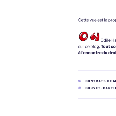
Cette vue est la pr
Odile Ha
sur ce blog.
Tout co
à l’encontre du droi
CATÉGORIES
CONTRATS DE 
ÉTIQUETTES
BOUVET
,
CARTI