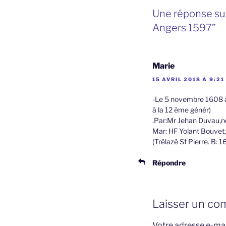
Une réponse su
Angers 1597”
Marie
15 AVRIL 2018 À 9:21
-Le 5 novembre 1608 à
à la 12 ème génér)
.Par:Mr Jehan Duvau,no
Mar: HF Yolant Bouvet
(Trélazé St Pierre. B: 
Répondre
Laisser un co
Votre adresse e-mai