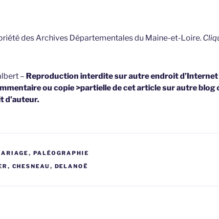
opriété des Archives Départementales du Maine-et-Loire.
Cliq
lbert –
Reproduction interdite sur autre endroit d’Interne
mmentaire ou copie >partielle de cet article sur autre blog 
t d’auteur.
MARIAGE
,
PALÉOGRAPHIE
ER
,
CHESNEAU
,
DELANOË