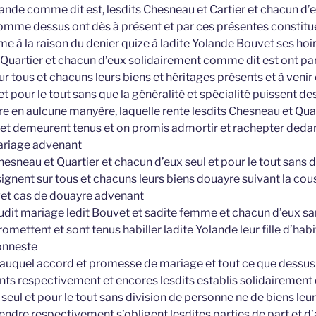
ande comme dit est, lesdits Chesneau et Cartier et chacun d’eu
comme dessus ont dès à présent et par ces présentes constitu
e à la raison du denier quize à ladite Yolande Bouvet ses hoir
 Quartier et chacun d’eux solidairement comme dit est ont pa
ur tous et chacuns leurs biens et héritages présents et à venir
et pour le tout sans que la généralité et spécialité puissent d
utre en aulcune manyère, laquelle rente lesdits Chesneau et Qu
et demeurent tenus et on promis admortir et rachepter dedan
mariage advenant
hesneau et Quartier et chacun d’eux seul et pour le tout sans
signent sur tous et chacuns leurs biens douayre suivant la co
vet cas de douayre advenant
dudit mariage ledit Bouvet et sadite femme et chacun d’eux 
romettent et sont tenus habiller ladite Yolande leur fille d’habi
onneste
c auquel accord et promesse de mariage et tout ce que dessus 
ints respectivement et encores lesdits establis solidairement 
seul et pour le tout sans division de personne ne de biens leurs
endre respectivement s’obligent lesdites parties de part et d