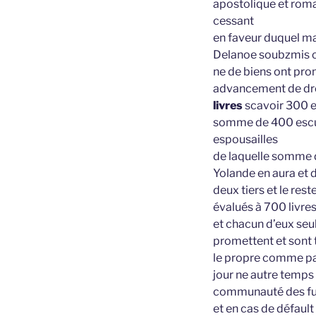
apostolique et roma
cessant
en faveur duquel ma
Delanoe soubzmis co
ne de biens ont prom
advancement de dro
livres
scavoir 300 es
somme de 400 escuz 
espousailles
de laquelle somme 
Yolande en aura et 
deux tiers et le re
évalués à 700 livre
et chacun d’eux seul
promettent et sont 
le propre comme pa
jour ne autre temps 
communauté des fut
et en cas de défaul