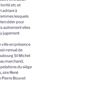
iorité etc et
i adriani à
es femmes lesquels
ntercéder pour
s autrement elles
foy jugement
e ville en présence
usin remué de
faubourg St Michel
ceau marchand,
ppelations du siège
, sire René
e Pierre Bouvet