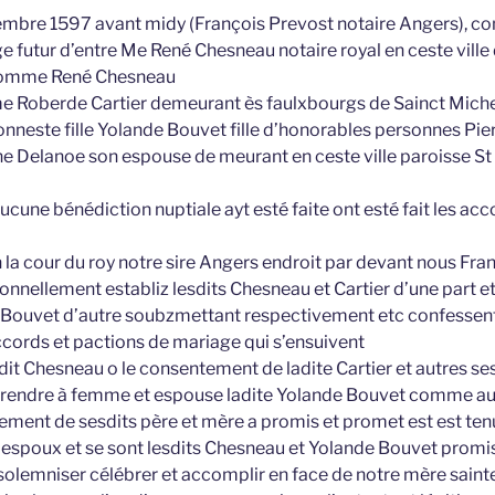
mbre 1597 avant midy (François Prevost notaire Angers), co
 futur d’entre Me René Chesneau notaire royal en ceste ville 
homme René Chesneau
 Roberde Cartier demeurant ès faulxbourgs de Sainct Michel
 honneste fille Yolande Bouvet fille d’honorables personnes Pi
 Delanoe son espouse de meurant en ceste ville paroisse St 
cune bénédiction nuptiale ayt esté faite ont esté fait les acc
n la cour du roy notre sire Angers endroit par devant nous Fr
sonnellement establiz lesdits Chesneau et Cartier d’une part et
Bouvet d’autre soubzmettant respectivement etc confessent e
accords et pactions de mariage qui s’ensuivent
edit Chesneau o le consentement de ladite Cartier et autres se
 prendre à femme et espouse ladite Yolande Bouvet comme aus
ement de sesdits père et mère a promis et promet est est ten
espoux et se sont lesdits Chesneau et Yolande Bouvet promi
 solemniser célébrer et accomplir en face de notre mère saint