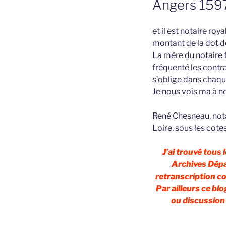
Angers 159
et il est notaire ro
montant de la dot de
La mère du notaire f
fréquenté les contra
s’oblige dans chaque
Je nous vois ma à n
René Chesneau, nota
Loire, sous les cot
J’ai trouvé tous
Archives Dépa
retranscription con
Par ailleurs ce bl
ou discussion a