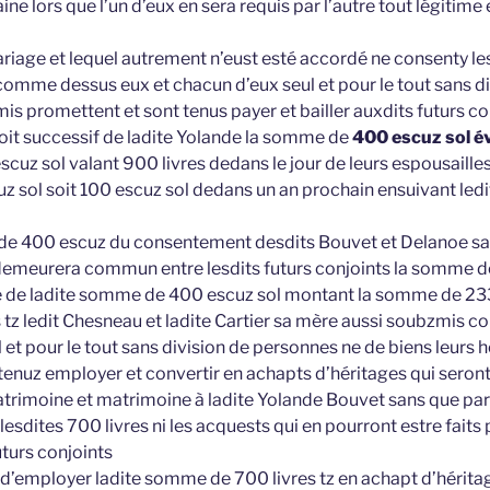
ine lors que l’un d’eux en sera requis par l’autre tout légit
riage et lequel autrement n’eust esté accordé ne consenty le
mme dessus eux et chacun d’eux seul et pour le tout sans d
is promettent et sont tenus payer et bailler auxdits futurs co
it successif de ladite Yolande la somme de
400 escuz sol é
cuz sol valant 900 livres dedans le jour de leurs espousailles 
sol soit 100 escuz sol dedans un an prochain ensuivant ledit
de 400 escuz du consentement desdits Bouvet et Delanoe sa
demeurera commun entre lesdits futurs conjoints la somme d
ste de ladite somme de 400 escuz sol montant la somme de 233
s tz ledit Chesneau et ladite Cartier sa mère aussi soubzmis 
 et pour le tout sans division de personnes ne de biens leurs 
tenuz employer et convertir en achapts d’héritages qui seron
trimoine et matrimoine à ladite Yolande Bouvet sans que par
lesdites 700 livres ni les acquests qui en pourront estre faits 
urs conjoints
t d’employer ladite somme de 700 livres tz en achapt d’hérita