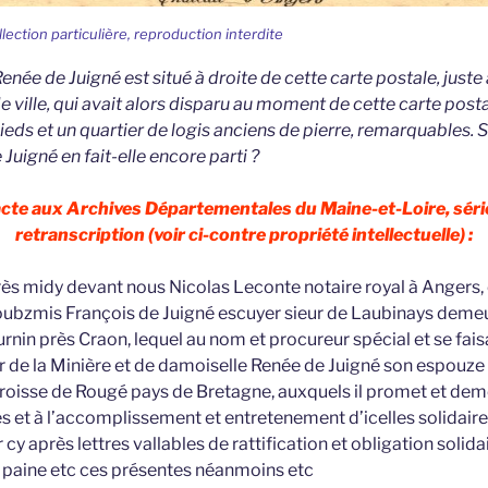
llection particulière, reproduction interdite
enée de Juigné est situé à droite de cette carte postale, juste 
de ville, qui avait alors disparu au moment de cette carte posta
eds et un quartier de logis anciens de pierre, remarquables. 
uigné en fait-elle encore parti ?
 acte aux Archives Départementales du Maine-et-Loire, séri
retranscription (voir ci-contre propriété intellectuelle) :
rès midy devant nous Nicolas Leconte notaire royal à Angers,
oubzmis François de Juigné escuyer sieur de Laubinays dem
rnin près Craon, lequel au nom et procureur spécial et se fais
r de la Minière et de damoiselle Renée de Juigné son espouze
paroisse de Rougé pays de Bretagne, auxquels il promet et dem
es et à l’accomplissement et entretenement d’icelles solidair
r cy après lettres vallables de rattification et obligation soli
 paine etc ces présentes néanmoins etc