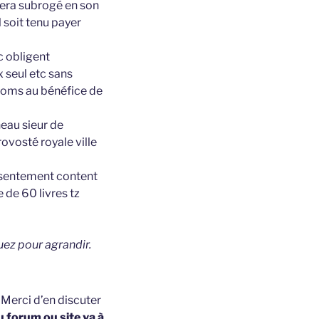
rera subrogé en son
 soit tenu payer
c obligent
 seul etc sans
 noms au bénéfice de
eau sieur de
ovosté royale ville
ésentement content
de 60 livres tz
uez pour agrandir.
t
Merci d’en discuter
u forum ou site va à