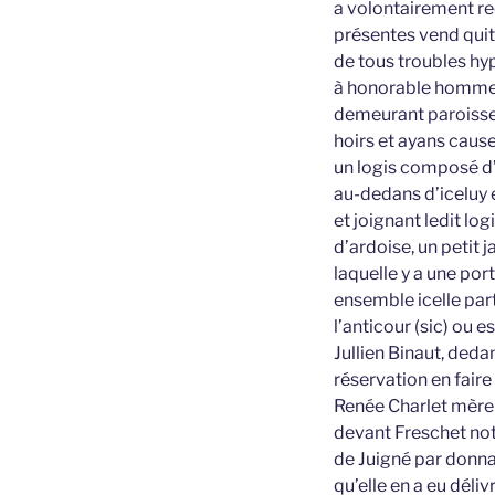
a volontairement re
présentes vend quit
de tous troubles 
à honorable homme Me
demeurant paroisse 
hoirs et ayans caus
un logis composé d’
au-dedans d’iceluy 
et joignant ledit l
d’ardoise, un petit 
laquelle y a une port
ensemble icelle part
l’anticour (sic) ou 
Jullien Binaut, deda
réservation en faire
Renée Charlet mère 
devant Freschet nota
de Juigné par donna
qu’elle en a eu déli