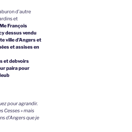
Daburon d’autre
ardins et
Me François
s cy dessus vendu
e ville d’Angers et
uées et assises en
s et debvoirs
ur paira pour
 deub
uez pour agrandir.
des Cesses » mais
ens d’Angers que je