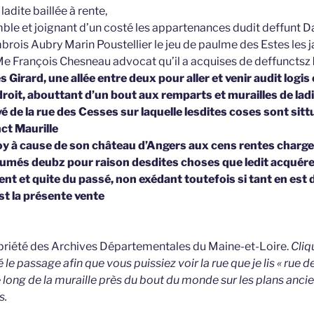
 ladite baillée à rente,
mble et joignant d’un costé les appartenances dudit deffunt 
brois Aubry Marin Poustellier le jeu de paulme des Estes les j
e François Chesneau advocat qu’il a acquises de deffunctsz
 Girard, une allée entre deux pour aller et venir audit logi
oit, abouttant d’un bout aux remparts et murailles de ladit
é de la rue des Cesses sur laquelle lesdites coses sont sitt
nct Maurille
roy à cause de son château d’Angers aux cens rentes charge
umés deubz pour raison desdites choses que ledit acquére
nt et quite du passé, non exédant toutefois si tant en est
st la présente vente
opriété des Archives Départementales du Maine-et-Loire.
Cliq
é le passage afin que vous puissiez voir la rue que je lis « rue 
 long de la muraille près du bout du monde sur les plans anci
s.