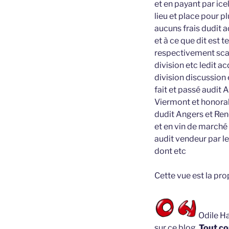
et en payant par ic
lieu et place pour p
aucuns frais dudit 
et à ce que dit est 
respectivement scav
division etc ledit 
division discussion 
fait et passé audit
Viermont et honorab
dudit Angers et Ren
et en vin de marché
audit vendeur par l
dont etc
Cette vue est la pr
Odile Ha
sur ce blog.
Tout co