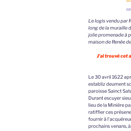
co
Le logis vendu par R
long de la muraille 
jolie promenade à pi
maison de Renée de J
J’ai trouvé cet
Le 30 avril 1622 ap
establiz deument s
paroisse Sainct Satu
Durant escuyer sieu
lieu de la Minière 
ratiffier ces présen
fournir à l’acquéreu
prochains venans, à