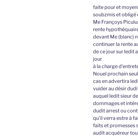
faite pour et moyenn
soubzmis et obligé 
Me Françoys Piculus
rente hypothéquaire 
devant Me (blanc) no
continuer la rente 
de ce jour sur ledi
jour
à la charge d’entrete
Nouel prochain seule
cas en advertira led
vuider au désir dudit
auquel ledit sieur 
dommages et intérest
dudit arrest ou contr
qu’il verra estre à 
faits et promesses 
audit acquéreur tou