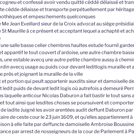
cogneu et confessé avoir vendu quitté céddé délaissé et tran
te cèdde délaisse et transporte perpétuellement par héritage
hypothèques et empeschements quelconques
 Jean Eveillard sieur de la Croix advocat au siège présidial 
St Maurille à ce présent et acceptant lequel a achapté et ach
e
une salle basse celier chembres haultes estude fournil garde
et appantif le tout couvert d’ardoise, une autre chambre bas
ogis, une estable avecq une autre petite chambre aussy à chem
jardin avecq usage au puids cour devant leditlogis muraille e
e près et joignant la muraille de la ville
 et portion qui peult appartenir auxdits sieur et damoiselle de
est ledit puids de devant ledit logis où autrefois a demeuré Pe
ns laquelle anticour Nicolas Daburon a fait bastir le tout san
 et tout ainsi que lesdites choses se poursuivent et comporte
de ladite Juigné les avoir arentées audit deffunt Daburon par
ire de ceste cour le 23 juin 1609, et qu’elles appartiennent à
ison à elle faite par deffuncte damoiselle Ambroise Boussine
vrance par arrest de nosseigneurs de la cour de Parlement à P