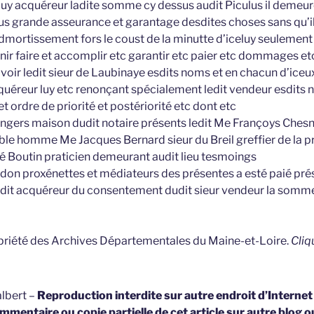
eluy acquéreur ladite somme cy dessus audit Piculus il demeu
lus grande asseurance et garantage desdites choses sans qu’il
admortissement fors le coust de la minutte d’iceluy seulement
tenir faire et accomplir etc garantir etc paier etc dommages et
oir ledit sieur de Laubinaye esdits noms et en chacun d’iceux
acquéreur luy etc renonçant spécialement ledit vendeur esdits
et ordre de priorité et postériorité etc dont etc
 Angers maison dudit notaire présents ledit Me Françoys Chesn
le homme Me Jacques Bernard sieur du Breil greffier de la pr
é Boutin praticien demeurant audit lieu tesmoings
 don proxénettes et médiateurs des présentes a esté paié pr
edit acquéreur du consentement dudit sieur vendeur la somme 
opriété des Archives Départementales du Maine-et-Loire.
Cliq
lbert –
Reproduction interdite sur autre endroit d’Interne
mmentaire ou copie partielle de cet article sur autre blog o