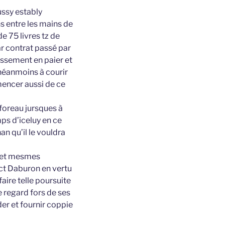
ussy estably
s entre les mains de
e 75 livres tz de
ar contrat passé par
tissement en paier et
 néanmoins à courir
mencer aussi de ce
afforeau jursques à
mps d’iceluy en ce
n qu’il le vouldra
s et mesmes
nct Daburon en vertu
faire telle poursuite
e regard fors de ses
er et fournir coppie