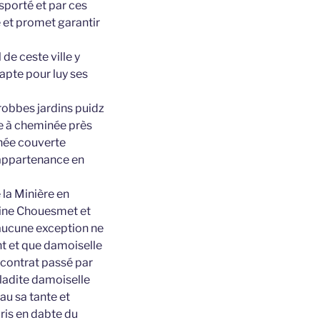
sporté et par ces
 et promet garantir
de ceste ville y
apte pour luy ses
robbes jardins puidz
se à cheminée près
inée couverte
t appartenance en
 la Minière en
rrine Chouesmet et
s aucune exception ne
nt et que damoiselle
 contrat passé par
 ladite damoiselle
au sa tante et
aris en dabte du