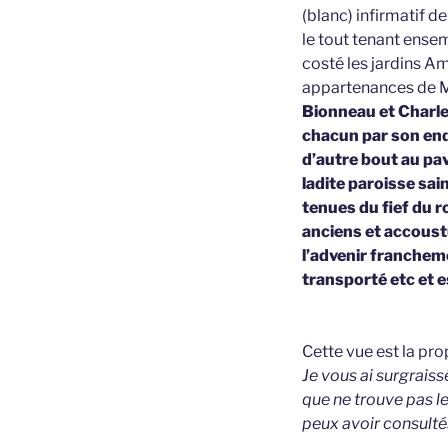
(blanc) infirmatif de
le tout tenant ense
costé les jardins Am
appartenances de M
Bionneau et Charles
chacun par son endr
d’autre bout au pav
ladite paroisse sai
tenues du fief du 
anciens et accoust
l’advenir francheme
transporté etc et e
Cette vue est la pr
Je vous ai surgraiss
que ne trouve pas le
peux avoir consulté