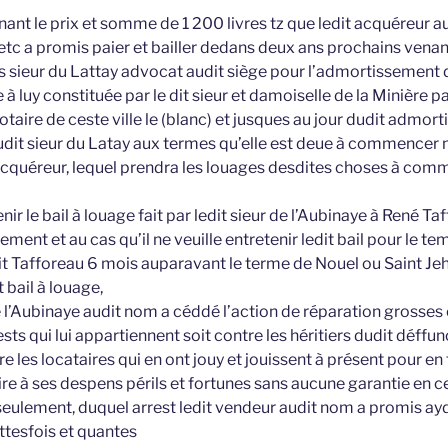
ant le prix et somme de 1 200 livres tz que ledit acquéreur a
etc a promis paier et bailler dedans deux ans prochains venan
 sieur du Lattay advocat audit siège pour l’admortissement d
à luy constituée par le dit sieur et damoiselle de la Minière p
taire de ceste ville le (blanc) et jusques au jour dudit admor
audit sieur du Latay aux termes qu’elle est deue à commencer
t acquéreur, lequel prendra les louages desdites choses à com
nir le bail à louage fait par ledit sieur de l’Aubinaye à René T
ment et au cas qu’il ne veuille entretenir ledit bail pour le te
it Tafforeau 6 mois auparavant le terme de Nouel ou Saint Jeha
 bail à louage,
de l’Aubinaye audit nom a céddé l’action de réparation grosse
s qui lui appartiennent soit contre les héritiers dudit déffu
e les locataires qui en ont jouy et jouissent à présent pour en 
faire à ses despens périls et fortunes sans aucune garantie en c
seulement, duquel arrest ledit vendeur audit nom a promis ayd
ttesfois et quantes