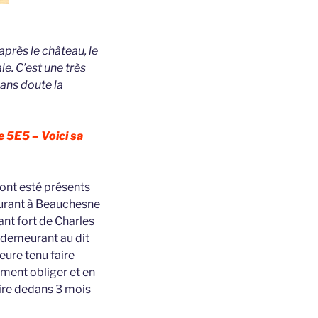
après le château, le
le. C’est une très
Sans doute la
e 5E5 – Voici sa
 ont esté présents
eurant à Beauchesne
ant fort de Charles
 demeurant au dit
eure tenu faire
ement obliger et en
daire dedans 3 mois