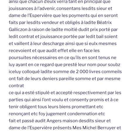
ainsi que chacun d’eulx verra tant en principal que
jouissances à l’advenir, consentans lesdits sieur et
dame de l’Espervière que les poyments qui en seront
faits par lesdits vendeur et obligés à ladite Béatrix
Galliczon à raison de ladite moitié dudit prix porté par
ledit contrat et jouissance portée par ledit bail soient
et vaillent à leur descharge ainsi que si eulx mesmes
recevoient et que audit effet elle en face les
poursuites nécessaires en ce qu’ils en sont tenus ne
luy ayant en ce regard que presté leur nom pour soubz
iceluy colloqué ladite somme de 2 000 livres commeils
ont fait de leurs deniers pareille somme et par mesme
contrat
ce qui a esté stipulé et accepté respectivement par les
parties qui ainsi l’ont voulu et consenty promis et à ce
tenir obligent tous leurs biens promettant etc
renonçant etc foy jugement condemnation etc
fait et passé audit Angers maison desdits sieur et
dame de l’Espervière présents Mes Michel Berruyer et