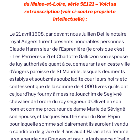
du Maine-et-Loire, série 5E121 – Voici sa
retranscription (voir ci-contre propriété
intellectuelle) :
Le 21 avril 1608, par devant nous Jullien Deille notaire
royal Angers furent présents honorables personnes
Claude Haran sieur de l’Esprenière (je crois que c’est
« Les Perrières » ?) et Charlotte Galliczon son espouse
de luy authorisée quant à ce, demeurants en ceste ville
d’Angers paroisse de St Maurille, lesquels deuments
establys et soubzmis soubz ladite cour leurs hoirs etc
confessent que de la somme de 4 000 livres qu’ils ont
ce jourd’huy fourny à messire Jouachim de Segivné
chevalier de l’ordre du roy seigneur d’Ollivet en son
nom et comme procureur de dame Marie de Sévigné
son épouse, et Jacques Roufflé sieur du Bois Pépin
pour laquelle somme solidairement ils auroient vendu
o condition de grâce de 4 ans audit Haran et sa femme
la seigneurie des Granges et pour la jouissance d’icelle