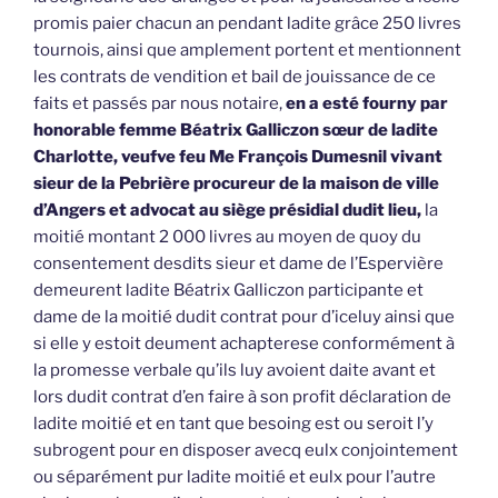
promis paier chacun an pendant ladite grâce 250 livres
tournois, ainsi que amplement portent et mentionnent
les contrats de vendition et bail de jouissance de ce
faits et passés par nous notaire,
en a esté fourny par
honorable femme Béatrix Galliczon sœur de ladite
Charlotte, veufve feu Me François Dumesnil vivant
sieur de la Pebrière procureur de la maison de ville
d’Angers et advocat au siège présidial dudit lieu,
la
moitié montant 2 000 livres au moyen de quoy du
consentement desdits sieur et dame de l’Espervière
demeurent ladite Béatrix Galliczon participante et
dame de la moitié dudit contrat pour d’iceluy ainsi que
si elle y estoit deument achapterese conformément à
la promesse verbale qu’ils luy avoient daite avant et
lors dudit contrat d’en faire à son profit déclaration de
ladite moitié et en tant que besoing est ou seroit l’y
subrogent pour en disposer avecq eulx conjointement
ou séparément pur ladite moitié et eulx pour l’autre