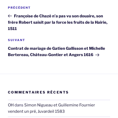
Navigation
Article
PRÉCÉDENT
de
précédent
Françoise de Chazé n’a pas vu son douaire, son
l’article
frère Robert saisit par la force les fruits de la Hairie,
1511
Article
SUIVANT
suivant
Contrat de mariage de Gatien Gallisson et Michelle
Bertereau, Château-Gontier et Angers 1616
COMMENTAIRES RÉCENTS
OH
dans
Simon Nigueau et Guillemine Fournier
vendent un pré, Juvardeil 1583