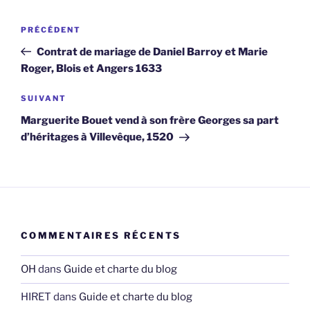
Navigation
Article
PRÉCÉDENT
de
précédent
Contrat de mariage de Daniel Barroy et Marie
l’article
Roger, Blois et Angers 1633
Article
SUIVANT
suivant
Marguerite Bouet vend à son frère Georges sa part
d’héritages à Villevêque, 1520
COMMENTAIRES RÉCENTS
OH
dans
Guide et charte du blog
HIRET
dans
Guide et charte du blog