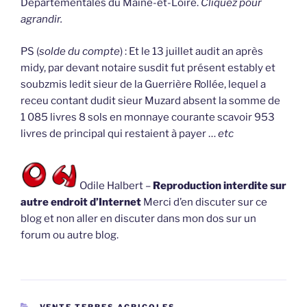
Départementales du Maine-et-Loire.
Cliquez pour
agrandir.
PS (
solde du compte
) : Et le 13 juillet audit an après
midy, par devant notaire susdit fut présent estably et
soubzmis ledit sieur de la Guerrière Rollée, lequel a
receu contant dudit sieur Muzard absent la somme de
1 085 livres 8 sols en monnaye courante scavoir 953
livres de principal qui restaient à payer …
etc
Odile Halbert –
Reproduction interdite sur
autre endroit d’Internet
Merci d’en discuter sur ce
blog et non aller en discuter dans mon dos sur un
forum ou autre blog.
CATÉGORIES
VENTE TERRES AGRICOLES