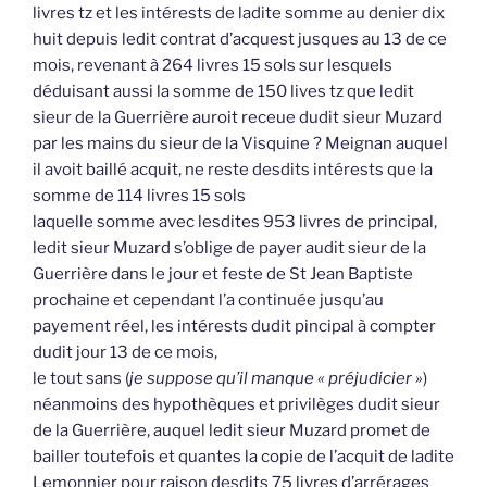
livres tz et les intérests de ladite somme au denier dix
huit depuis ledit contrat d’acquest jusques au 13 de ce
mois, revenant à 264 livres 15 sols sur lesquels
déduisant aussi la somme de 150 lives tz que ledit
sieur de la Guerrière auroit receue dudit sieur Muzard
par les mains du sieur de la Visquine ? Meignan auquel
il avoit baillé acquit, ne reste desdits intérests que la
somme de 114 livres 15 sols
laquelle somme avec lesdites 953 livres de principal,
ledit sieur Muzard s’oblige de payer audit sieur de la
Guerrière dans le jour et feste de St Jean Baptiste
prochaine et cependant l’a continuée jusqu’au
payement réel, les intérests dudit pincipal à compter
dudit jour 13 de ce mois,
le tout sans (
je suppose qu’il manque « préjudicier »
)
néanmoins des hypothèques et privilèges dudit sieur
de la Guerrière, auquel ledit sieur Muzard promet de
bailler toutefois et quantes la copie de l’acquit de ladite
Lemonnier pour raison desdits 75 livres d’arrérages