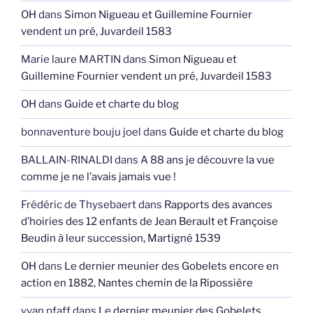
OH
dans
Simon Nigueau et Guillemine Fournier
vendent un pré, Juvardeil 1583
Marie laure MARTIN
dans
Simon Nigueau et
Guillemine Fournier vendent un pré, Juvardeil 1583
OH
dans
Guide et charte du blog
bonnaventure bouju joel
dans
Guide et charte du blog
BALLAIN-RINALDI
dans
A 88 ans je découvre la vue
comme je ne l’avais jamais vue !
Frédéric de Thysebaert
dans
Rapports des avances
d’hoiries des 12 enfants de Jean Berault et Françoise
Beudin à leur succession, Martigné 1539
OH
dans
Le dernier meunier des Gobelets encore en
action en 1882, Nantes chemin de la Ripossière
yvan pfaff
dans
Le dernier meunier des Gobelets