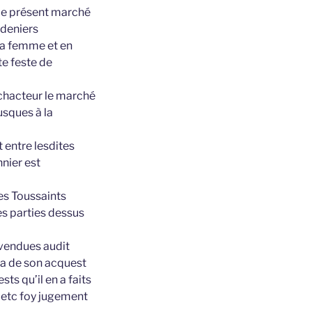
t ce présent marché
 deniers
 sa femme et en
te feste de
 achacteur le marché
usques à la
 entre lesdites
nier est
des Toussaints
es parties dessus
i vendues audit
n a de son acquest
ts qu’il en a faits
 etc foy jugement