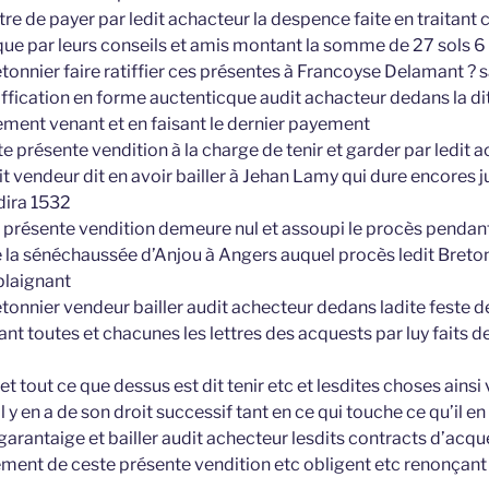
ltre de payer par ledit achacteur la despence faite en traitan
 que par leurs conseils et amis montant la somme de 27 sols 6
etonnier faire ratiffier ces présentes à Francoyse Delamant ?
atiffication en forme auctenticque audit achacteur dedans la di
ment venant et en faisant le dernier payement
te présente vendition à la charge de tenir et garder par ledit
t vendeur dit en avoir bailler à Jehan Lamy qui dure encores j
dira 1532
présente vendition demeure nul et assoupi le procès pendant
de la sénéchaussée d’Anjou à Angers auquel procès ledit Breton
laignant
etonnier vendeur bailler audit achecteur dedans ladite feste 
t toutes et chacunes les lettres des acquests par luy faits d
 et tout ce que dessus est dit tenir etc et lesdites choses ains
l y en a de son droit successif tant en ce qui touche ce qu’il e
garantaige et bailler audit achecteur lesdits contracts d’acques
yement de ceste présente vendition etc obligent etc renonçant