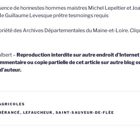
résence de honnestes hommes maistres Michel Lepeltier et J
t Me Guillaume Levesque prêtre tesmoings requis
opriété des Archives Départementales du Maine-et-Loire.
Cliq
lbert –
Reproduction interdite sur autre endroit d’Interne
mmentaire ou copie partielle de cet article sur autre blog o
 d’auteur.
AGRICOLES
HÉRANCÉ
,
LEFAUCHEUR
,
SAINT-SAUVEUR-DE-FLÉE