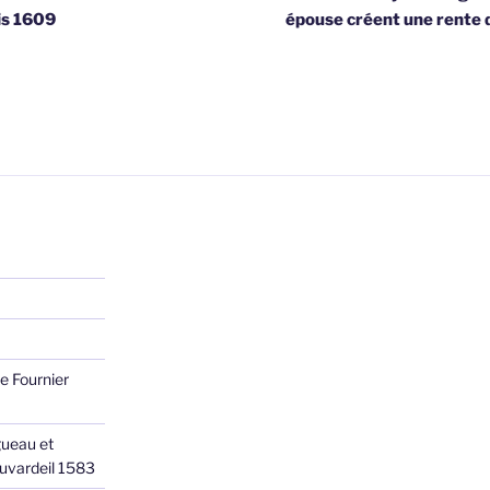
is 1609
épouse créent une rente d
e Fournier
ueau et
Juvardeil 1583