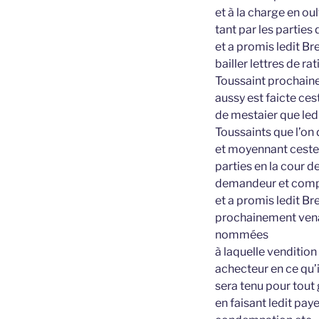
et à la charge en ou
tant par les parties
et a promis ledit Br
bailler lettres de r
Toussaint prochaine
aussy est faicte ces
de mestaier que ledi
Toussaints que l’on 
et moyennant ceste 
parties en la cour 
demandeur et comp
et a promis ledit Br
prochainement venan
nommées
à laquelle vendition
achecteur en ce qu’i
sera tenu pour tout 
en faisant ledit pa