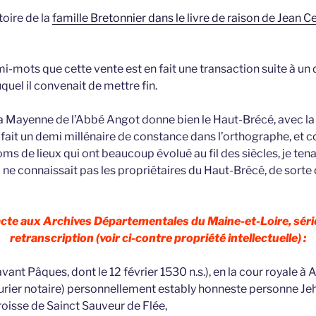
toire de la
famille Bretonnier dans le livre de raison de Jean Cev
i-mots que cette vente est en fait une transaction suite à un d
uel il convenait de mettre fin.
la Mayenne de l’Abbé Angot donne bien le Haut-Brécé, avec 
 fait un demi millénaire de constance dans l’orthographe, et
 de lieux qui ont beaucoup évolué au fil des siècles, je tena
 il ne connaissait pas les propriétaires du Haut-Brécé, de sorte 
 acte aux Archives Départementales du Maine-et-Loire, séri
retranscription (voir ci-contre propriété intellectuelle) :
avant Pâques, dont le 12 février 1530 n.s.), en la cour royale à
rier notaire) personnellement estably honneste personne Jeh
oisse de Sainct Sauveur de Flée,