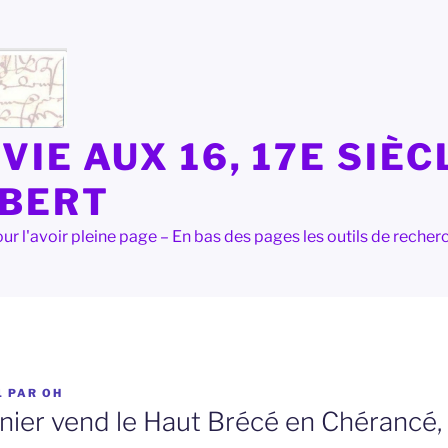
VIE AUX 16, 17E SIÈC
LBERT
e pour l'avoir pleine page – En bas des pages les outils de rec
1
PAR
OH
nier vend le Haut Brécé en Chérancé,