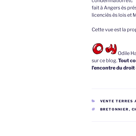
condemnation etc
fait à Angers ès p
licenciès ès lois e
Cette vue est la pr
Odile Ha
sur ce blog.
Tout co
l’encontre du droit
CATÉGORIES
VENTE TERRES 
ÉTIQUETTES
BRETONNIER
,
C