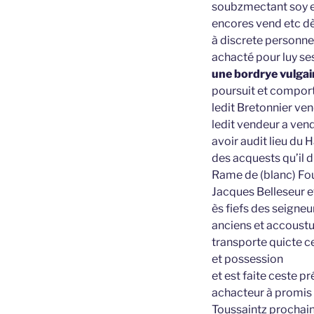
soubzmectant soy et
encores vend etc dè
à discrete personne
achacté pour luy ses
une bordrye vulgai
poursuit et comport
ledit Bretonnier ve
ledit vendeur a vend
avoir audit lieu du 
des acquests qu’il d
Rame de (blanc) Fou
Jacques Belleseur e
ès fiefs des seigneu
anciens et accous
transporte quicte ce
et possession
et est faite ceste p
achacteur à promis 
Toussaintz prochai