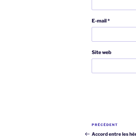
E-mail
*
Site web
Navigation
Article
PRÉCÉDENT
de
précédent
Accord entre les hér