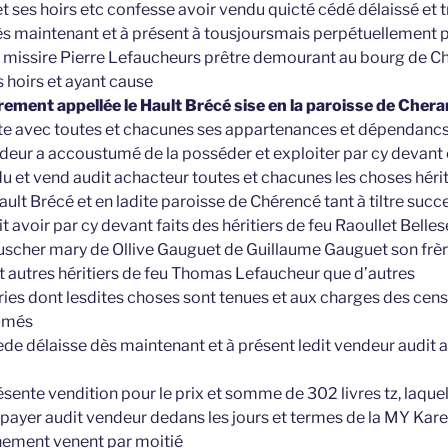
 ses hoirs etc confesse avoir vendu quicté cédé délaissé et t
s maintenant et à présent à tousjoursmais perpétuellement p
 missire Pierre Lefaucheurs prêtre demourant au bourg de Ch
 hoirs et ayant cause
rement appellée le Hault Brécé sise en la paroisse de Cher
e avec toutes et chacunes ses appartenances et dépendancs 
ndeur a accoustumé de la posséder et exploiter par cy devant
u et vend audit achacteur toutes et chacunes les choses hérita
Hault Brécé et en ladite paroisse de Chérencé tant à tiltre succ
it avoir par cy devant faits des héritiers de feu Raoullet Belle
scher mary de Ollive Gauguet de Guillaume Gauguet son frèr
t autres héritiers de feu Thomas Lefaucheur que d’autres
ries dont lesdites choses sont tenues et aux charges des cens
tumés
de délaisse dès maintenant et à présent ledit vendeur audit a
résente vendition pour le prix et somme de 302 livres tz, laqu
payer audit vendeur dedans les jours et termes de la MY Kare
nement venent par moitié