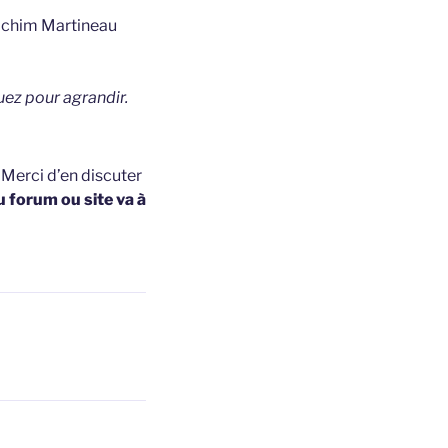
oachim Martineau
uez pour agrandir.
t
Merci d’en discuter
u forum ou site va à