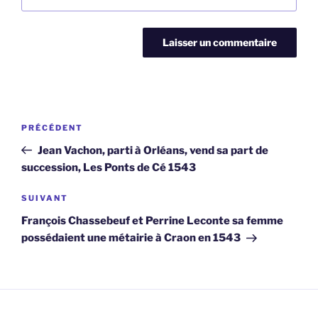
Navigation
Article
PRÉCÉDENT
de
précédent
Jean Vachon, parti à Orléans, vend sa part de
l’article
succession, Les Ponts de Cé 1543
Article
SUIVANT
suivant
François Chassebeuf et Perrine Leconte sa femme
possédaient une métairie à Craon en 1543