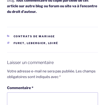
blog.
Tout commentaire ou copie partielle de cet
article sur autre blog ou forum ou site va à l’encontre
du droit d’auteur.
CATÉGORIES
CONTRATS DE MARIAGE
ÉTIQUETTES
FURET
,
LEBERGIER
,
LOIRÉ
Laisser un commentaire
Votre adresse e-mail ne sera pas publiée.
Les champs
obligatoires sont indiqués avec
*
Commentaire
*