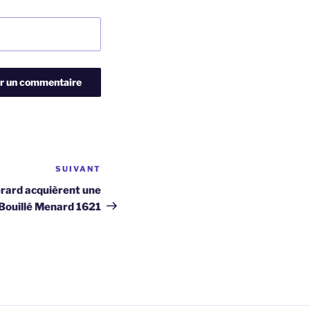
SUIVANT
Article
suivant
erard acquièrent une
, Bouillé Menard 1621