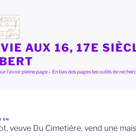
VIE AUX 16, 17E SIÈC
LBERT
e pour l'avoir pleine page – En bas des pages les outils de rec
R
OH
ot, veuve Du Cimetière, vend une mai