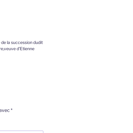
 de la succession dudit
re,veuve d’Etienne
 avec
*