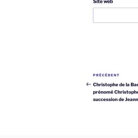
Site web
Navigation
Article
PRÉCÉDENT
de
précédent
Christophe de la Bar
prénomé Christophe,
l’article
succession de Jeann