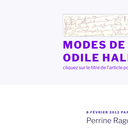
Aller
au
contenu
principal
MODES DE 
ODILE HA
cliquez sur le titre de l'articl
PUBLIÉ
8 FÉVRIER 2012
PA
LE
Perrine Rag