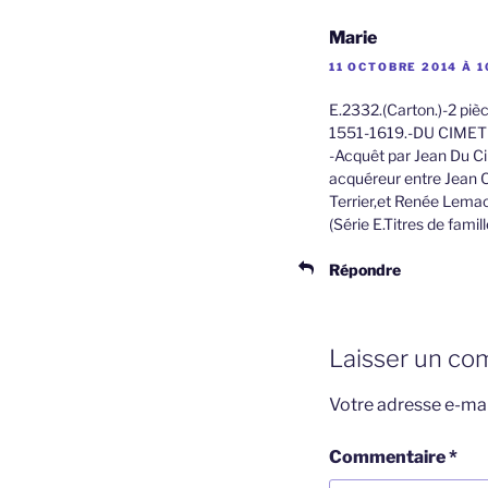
Marie
11 OCTOBRE 2014 À 1
E.2332.(Carton.)-2 piè
1551-1619.-DU CIMET
-Acquêt par Jean Du Ci
acquéreur entre Jean C
Terrier,et Renée Lema
(Série E.Titres de famil
Répondre
Laisser un co
Votre adresse e-mai
Commentaire
*