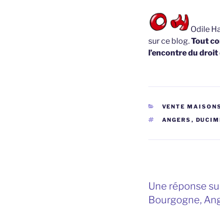
Odile Ha
sur ce blog.
Tout co
l’encontre du droit
CATÉGORIES
VENTE MAISONS
ÉTIQUETTES
ANGERS
,
DUCIM
Une réponse sur
Bourgogne, An