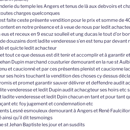
derie du temple les Angers et tenus de là aux debvoirs et ch
toutes charges quelconques
est faite ceste présente vendition pour le prix et somme de 40 
ontent en notre présence et à veue de nous par ledit achacteu
 eus et receux en 9 escuz soulleil et ung ducas le tout d’or bon
de douzains dont ladite venderesse s’en est tenu par devant n
té et quicte ledit achacteur
et tout ce que dessus est dit tenir et accomplir et à garantir e
 Jehan Dupin marchand cousturier demourant en la rue st Aulbin
lenu et caucionné et par ces présentes plenist et caucionne l
ur ses hoirs touchant la vendition des choses cy dessus décla
omis et promet garantir sauver délivrer et deffendre audit ac
dite venderesse et ledit Dupin audit achacgteur ses hoirs etc s
adite venderesse et ledit Dpin chacun en tant et pour tant qu
onçant etc foy jugement et condemnation etc
ents Lesné esmouleux demourant à Angers et René Faulcillon
ainsi qu’il dit tesmoings
ue st Jehan Baptiste les jour et an susdits