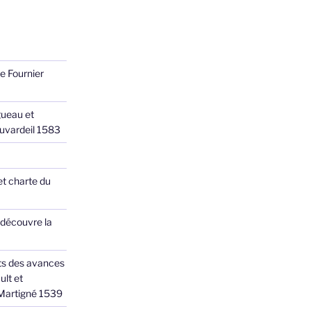
e Fournier
ueau et
Juvardeil 1583
et charte du
 découvre la
ts des avances
ult et
 Martigné 1539