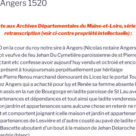
 Angers 1520
acte aux Archives Départementales du Maine-et-Loire, série
retranscription (voir ci-contre propriété intellectuelle) :
en la cour du roy notre sire à Angers (Nicolas notaire Anger
ot veufve de feu Jehan Du Cymetière paroissienne de st Pierre
ctant etc confesse avoir aujourd’huy vendu et octroié et enco
 présent à tousjoursmais perpétuellement par héritaige
 Pierre Renou marchand demourant ès Lices lez le portal Tou
lez Angers qui a achacté pour luy et Renée sa femme absente l
n assis en la rue de Bourgorge en ladite paroisse de St Lau a
rtenances et dépendances et tout ainsi que ladite venderess
on jardrin et appartenances sans aulcune chose en retenir ne r
nt et comportent joignant icelle maison et jardin et appartena
ppartenances de Lesvière et d’autre cousté au pavé de ladit
la Bascette aboutant d’un bout à la maison de Jehan Delaroche
jardrin (blanc)