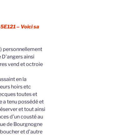
 5E121 – Voici sa
s) personnellement
 D’angers ainsi
res vend et octroie
ssaint en la
eurs hoirs etc
vecques toutes et
e a tenu possédé et
éserver et tout ainsi
nces d’un cousté au
e rue de Bourgnogne
 boucher et d’autre