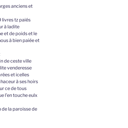
arges anciens et
livres tz paiés
r à ladite
e et de poids et le
ous à bien paiée et
t
 de ceste ville
adite venderesse
rées et icelles
haceur à ses hoirs
ur ce de tous
e l’en touche eulx
 de la paroisse de