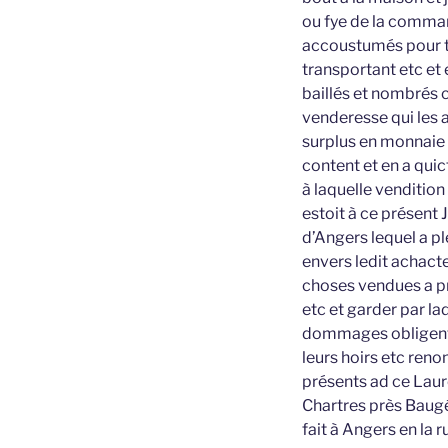
ou fye de la comman
accoustumés pour 
transportant etc et 
baillés et nombrés c
venderesse qui les a
surplus en monnaie 
content et en a quic
à laquelle vendition 
estoit à ce présent
d’Angers lequel a p
envers ledit achacte
choses vendues a pr
etc et garder par la
dommages obligent l
leurs hoirs etc ren
présents ad ce Laur
Chartres près Baugé 
fait à Angers en la r