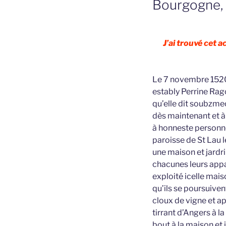
Bourgogne,
J’ai trouvé cet 
Le 7 novembre 1520 
estably Perrine Rag
qu’elle dit soubzme
dès maintenant et à
à honneste personne
paroisse de St Lau 
une maison et jardri
chacunes leurs appa
exploité icelle mais
qu’ils se poursuive
cloux de vigne et a
tirrant d’Angers à 
bout à la maison et 