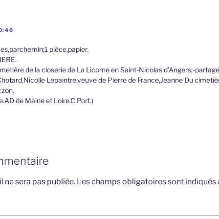
0:40
ces,parchemin;1 pièce,papier.
IERE.
metière de la closerie de La Licorne en Saint-Nicolas d’Angers;-partage
hotard,Nicolle Lepaintre,veuve de Pierre de France,Jeanne Du cimetiè
czon.
le.AD de Maine et Loire.C.Port.)
mmentaire
l ne sera pas publiée.
Les champs obligatoires sont indiqués