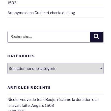
1593
Anonyme
dans
Guide et charte du blog
Recherche
Recher
pour
:
CATÉGORIES
Catégories
ARTICLES RÉCENTS
Nicole, veuve de Jean Bouju, réclame la donation qu’il
lui avait faite, Angers 1503
1 août 2026