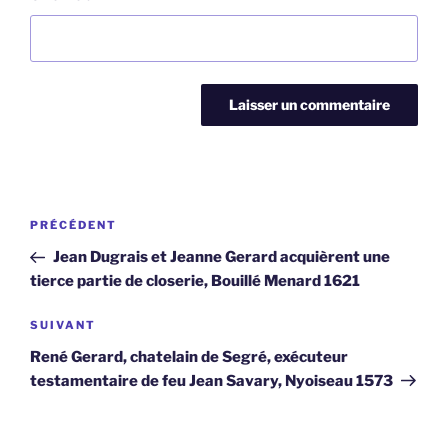
Navigation
Article
PRÉCÉDENT
de
précédent
Jean Dugrais et Jeanne Gerard acquièrent une
l’article
tierce partie de closerie, Bouillé Menard 1621
Article
SUIVANT
suivant
René Gerard, chatelain de Segré, exécuteur
testamentaire de feu Jean Savary, Nyoiseau 1573