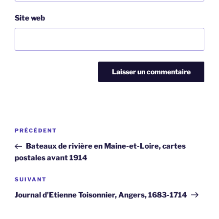
Site web
Navigation
Article
PRÉCÉDENT
de
précédent
Bateaux de rivière en Maine-et-Loire, cartes
l’article
postales avant 1914
Article
SUIVANT
suivant
Journal d’Etienne Toisonnier, Angers, 1683-1714