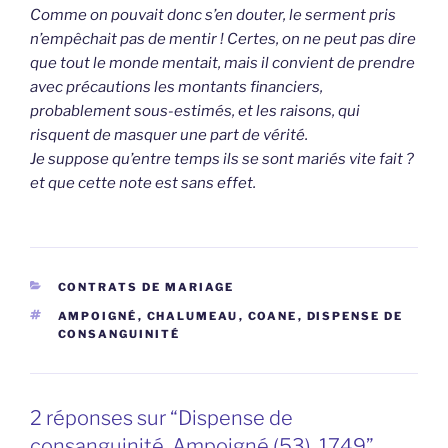
Comme on pouvait donc s’en douter, le serment pris
n’empêchait pas de mentir ! Certes, on ne peut pas dire
que tout le monde mentait, mais il convient de prendre
avec précautions les montants financiers,
probablement sous-estimés, et les raisons, qui
risquent de masquer une part de vérité.
Je suppose qu’entre temps ils se sont mariés vite fait ?
et que cette note est sans effet.
CATÉGORIES
CONTRATS DE MARIAGE
ÉTIQUETTES
AMPOIGNÉ
,
CHALUMEAU
,
COANE
,
DISPENSE DE
CONSANGUINITÉ
2 réponses sur “Dispense de
consanguinité, Ampoigné (53), 1749”