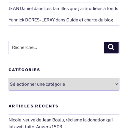
JEAN Daniel
dans
Les familles que j’ai étudiées à fonds
Yannick DORES-LERAY
dans
Guide et charte du blog
Recherche
Recher
pour
:
CATÉGORIES
Catégories
ARTICLES RÉCENTS
Nicole, veuve de Jean Bouju, réclame la donation qu’il
lui avait faite, Angers 1503