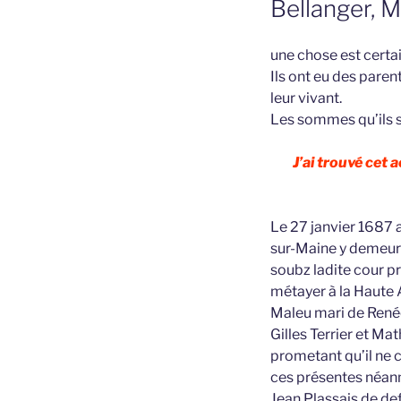
Bellanger, 
une chose est certai
Ils ont eu des pare
leur vivant.
Les sommes qu’ils 
J’ai trouvé cet
Le 27 janvier 1687 
sur-Maine y demeura
soubz ladite cour p
métayer à la Haute 
Maleu mari de Renée
Gilles Terrier et Ma
prometant qu’il ne 
ces présentes néanmo
Jean Plassais de def