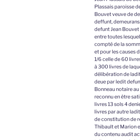
Plassais paroisse d
Bouvet veuve de deff
deffunt, demeurans 
defunt Jean Bouvet 
entre toutes lesquell
compté de la somme
et pour les causes 
1/6 celle de 60 livr
à 300 livres de laqu
délibération de lad
deue par ledit defu
Bonneau notaire au 
reconnu en être sati
livres 13 sols 4 den
livres par autre lad
de constitution de r
Thibault et Marion 
du contenu audit ac