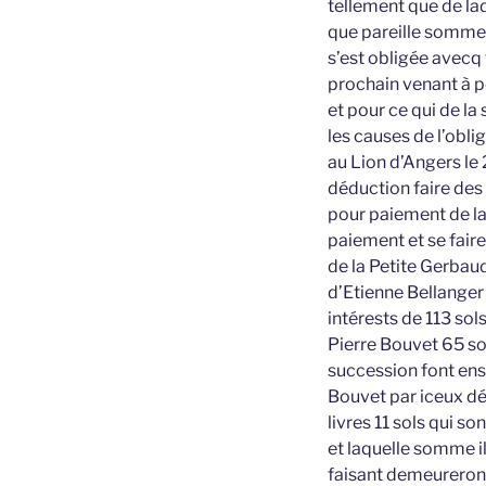
tellement que de la
que pareille somme d
s’est obligée avecq 
prochain venant à p
et pour ce qui de l
les causes de l’obli
au Lion d’Angers le 
déduction faire des
pour paiement de l
paiement et se fair
de la Petite Gerbaud
d’Etienne Bellanger 
intérests de 113 sol
Pierre Bouvet 65 sol
succession font ense
Bouvet par iceux dé
livres 11 sols qui s
et laquelle somme il
faisant demeureront