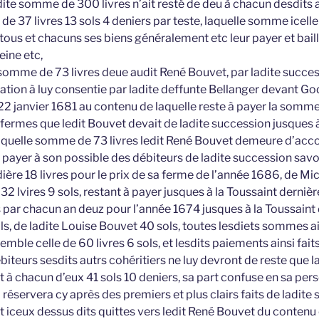
dite somme de 300 livres n’ait resté de deu à chacun desdits a
e 37 livres 13 sols 4 deniers par teste, laquelle somme icell
tous et chacuns ses biens généralement etc leur payer et baill
eine etc,
a somme de 73 livres deue audit René Bouvet, par ladite succes
gation à luy consentie par ladite deffunte Bellanger devant God
22 janvier 1681 au contenu de laquelle reste à payer la somme
 fermes que ledit Bouvet devait de ladite succession jusques à
aquelle somme de 73 livres ledit René Bouvet demeure d’acc
e payer à son possible des débiteurs de ladite succession savo
ière 18 livres pour le prix de sa ferme de l’année 1686, de Mic
32 lvires 9 sols, restant à payer jusques à la Toussaint derniè
s par chacun an deuz pour l’année 1674 jusques à la Toussaint
s, de ladite Louise Bouvet 40 sols, toutes lesdiets sommes ai
mble celle de 60 livres 6 sols, et lesdits paiements ainsi fait
biteurs sesdits autrs cohéritiers ne luy devront de reste que
ont à chacun d’eux 41 sols 10 deniers, sa part confuse en sa pe
 réservera cy après des premiers et plus clairs faits de ladite
 iceux dessus dits quittes vers ledit René Bouvet du contenu 