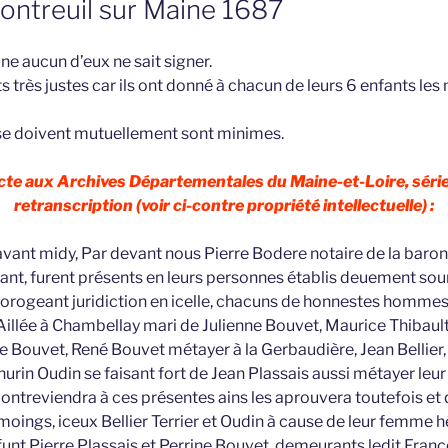
Montreuil sur Maine 1687
ne aucun d’eux ne sait signer.
nts très justes car ils ont donné à chacun de leurs 6 enfants
se doivent mutuellement sont minimes.
 acte aux Archives Départementales du Maine-et-Loire, série
retranscription (voir ci-contre propriété intellectuelle) :
avant midy, Par devant nous Pierre Bodere notaire de la baron
nt, furent présents en leurs personnes établis deuement sou
rorogeant juridiction en icelle, chacuns de honnestes homme
Aillée à Chambellay mari de Julienne Bouvet, Maurice Thibaul
 Bouvet, René Bouvet métayer à la Gerbaudière, Jean Bellier, 
thurin Oudin se faisant fort de Jean Plassais aussi métayer leu
contreviendra à ces présentes ains les aprouvera toutefois et 
ings, iceux Bellier Terrier et Oudin à cause de leur femme hé
unt Pierre Plassais et Perrine Bouvet, demeurants ledit Franço