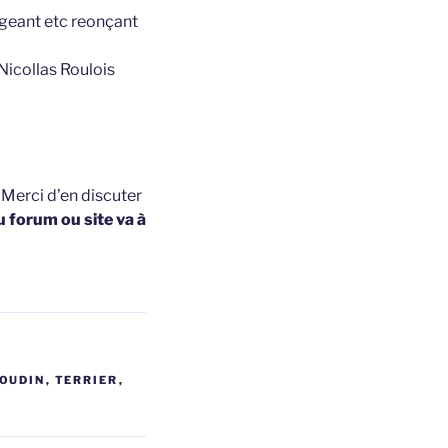
ligeant etc reonçant
Nicollas Roulois
t
Merci d’en discuter
u forum ou site va à
OUDIN
,
TERRIER
,