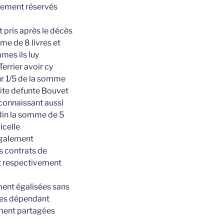
ssement réservés
t pris après le décès
mme de 8 livres et
mmes ils luy
errier avoir cy
ur 1/5 de la somme
dite defunte Bouvet
econnaissant aussi
udin la somme de 5
icelle
également
s contrats de
nt respectivement
ment égalisées sans
bles dépendant
lement partagées