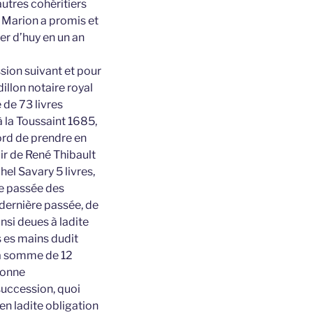
utres cohéritiers
e Marion a promis et
er d’huy en un an
sion suivant et pour
illon notaire royal
 de 73 livres
 la Toussaint 1685,
ord de prendre en
ir de René Thibault
hel Savary 5 livres,
re passée des
 dernière passée, de
nsi deues à ladite
s es mains dudit
 la somme de 12
rsonne
 succession, quoi
en ladite obligation