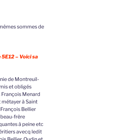
 les mêmes sommes de
 5E12 – Voici sa
nie de Montreuil-
mis et obligés
s François Menard
t métayer à Saint
François Bellier
r beau-frère
quantes à peine etc
ritiers avecq ledit
is Bellier, Oudin et