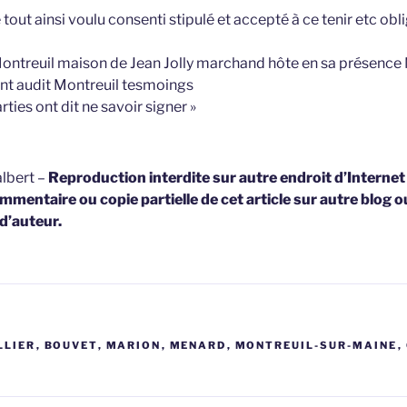
le tout ainsi voulu consenti stipulé et accepté à ce tenir etc ob
 Montreuil maison de Jean Jolly marchand hôte en sa présence 
t audit Montreuil tesmoings
rties ont dit ne savoir signer »
lbert –
Reproduction interdite sur autre endroit d’Interne
mmentaire ou copie partielle de cet article sur autre blog o
 d’auteur.
LLIER
,
BOUVET
,
MARION
,
MENARD
,
MONTREUIL-SUR-MAINE
,