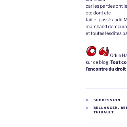
car les parties ont 
etc dont etc
fait et passé audit
marchand demeuran
et toutes lesdites pa
Odile Ha
sur ce blog.
Tout co
l’encontre du droit
CATÉGORIES
SUCCESSION
ÉTIQUETTES
BELLANGER
,
BE
THIBAULT