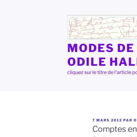
Aller
au
contenu
principal
MODES DE 
ODILE HA
cliquez sur le titre de l'articl
PUBLIÉ
7 MARS 2012
PAR
O
LE
Comptes ent