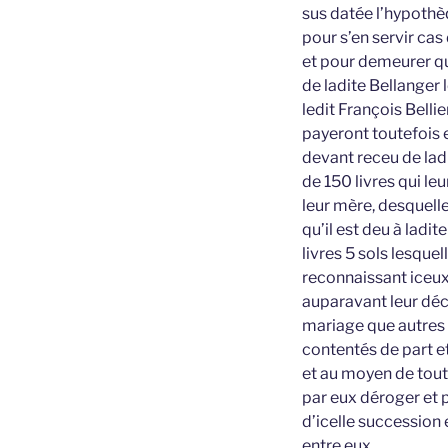
sus datée l’hypothè
pour s’en servir cas
et pour demeurer qui
de ladite Bellanger 
ledit François Bellie
payeront toutefois e
devant receu de lad
de 150 livres qui l
leur mère, desquelle
qu’il est deu à ladi
livres 5 sols lesque
reconnaissant iceux
auparavant leur décè
mariage que autres 
contentés de part e
et au moyen de tout
par eux déroger et 
d’icelle succession 
entre eux