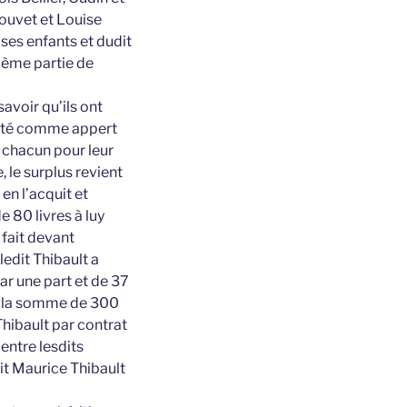
Bouvet et Louise
 ses enfants et dudit
ième partie de
savoir qu’ils ont
auté comme appert
 chacun pour leur
, le surplus revient
en l’acquit et
 80 livres à luy
 fait devant
edit Thibault a
par une part et de 37
 de la somme de 300
Thibault par contrat
entre lesdits
it Maurice Thibault