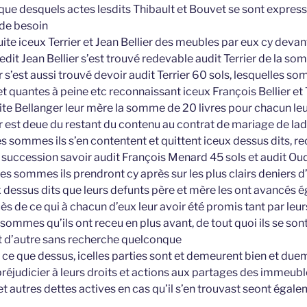
que desquels actes lesdits Thibault et Bouvet se sont expre
 de besoin
te iceux Terrier et Jean Bellier des meubles par eux cy devan
ledit Jean Bellier s’est trouvé redevable audit Terrier de la so
r s’est aussi trouvé devoir audit Terrier 60 sols, lesquelles so
t quantes à peine etc reconnaissant iceux François Bellier et T
ite Bellanger leur mère la somme de 20 livres pour chacun le
eur est deue du restant du contenu au contrat de mariage de la
s sommes ils s’en contentent et quittent iceux dessus dits, r
te succession savoir audit François Menard 45 sols et audit O
lles sommes ils prendront cy après sur les plus clairs deniers d’
 dessus dits que leurs defunts père et mère les ont avancés 
s de ce qui à chacun d’eux leur avoir été promis tant par leur
sommes qu’ils ont receu en plus avant, de tout quoi ils se so
t d’autre sans recherche quelconque
 ce que dessus, icelles parties sont et demeurent bien et due
préjudicier à leurs droits et actions aux partages des immeu
et autres dettes actives en cas qu’il s’en trouvast seont éga