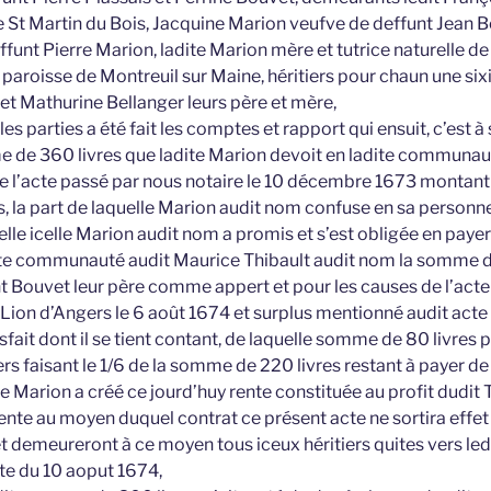
e St Martin du Bois, Jacquine Marion veufve de deffunt Jean 
unt Pierre Marion, ladite Marion mère et tutrice naturelle de
paroisse de Montreuil sur Maine, héritiers pour chaun une six
et Mathurine Bellanger leurs père et mère,
es parties a été fait les comptes et rapport qui ensuit, c’est à 
 de 360 livres que ladite Marion devoit en ladite commun
de l’acte passé par nous notaire le 10 décembre 1673 montant
es, la part de laquelle Marion audit nom confuse en sa personne
elle icelle Marion audit nom a promis et s’est obligée en payer 
ite communauté audit Maurice Thibault audit nom la somme de
nt Bouvet leur père comme appert et pour les causes de l’acte
Lion d’Angers le 6 août 1674 et surplus mentionné audit acte l
sfait dont il se tient contant, de laquelle somme de 80 livres 
iers faisant le 1/6 de la somme de 220 livres restant à payer
ite Marion a créé ce jourd’huy rente constituée au profit dudit 
ente au moyen duquel contrat ce présent acte ne sortira effet 
et demeureront à ce moyen tous iceux héritiers quites vers led
te du 10 aoput 1674,