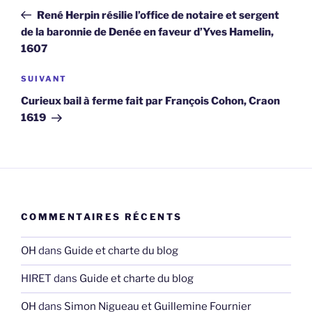
de
précédent
René Herpin résilie l’office de notaire et sergent
l’article
de la baronnie de Denée en faveur d’Yves Hamelin,
1607
Article
SUIVANT
suivant
Curieux bail à ferme fait par François Cohon, Craon
1619
COMMENTAIRES RÉCENTS
OH
dans
Guide et charte du blog
HIRET
dans
Guide et charte du blog
OH
dans
Simon Nigueau et Guillemine Fournier