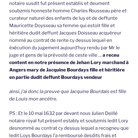
notaire susdit fut présent establis et deument
soubzmis honneste homme Charles Rousseau père et
curateur naturel des enfants de luy et de deffunte
Mauricette Doysseau sa femme qui estoit fille et
héritière dudit deffunt Jacques Doisseau acquéreur
nommé au contrat de rente cy dessus lequel en
éxécution du jugement aujourd’huy rendu par Mr le
juge et gens de la prévosté de ceste ville …
a receu
content en notre présence de Jehan Lory marchand à
Angers mary de Jacquine Bourdays fille et héritière
en partie dudit deffunt Bourdays vendeur
ainsi, j’ai donc la preuve que Jacquine Bourdais est fille
de Louis mon ancêtre.
PS : Et le 10 mai 1632 par devant nous Julien Deillé
notaire royal fut présent estably et soubzmis ledit Lory
desnommé au contrat cy dessus lequel a recogneu que
ledit Loys Bourdays l’a remboursé desdits frais et