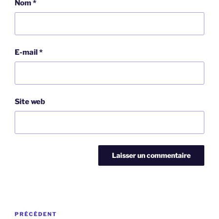
Nom
*
E-mail
*
Site web
Navigation
Article
PRÉCÉDENT