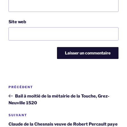
Site web
Navigation
Article
PRÉCÉDENT
de
précédent
Bail à moitié de la métairie de la Touche, Grez-
l’article
Neuville 1520
Article
SUIVANT
suivant
Claude de la Chesnais veuve de Robert Percault paye