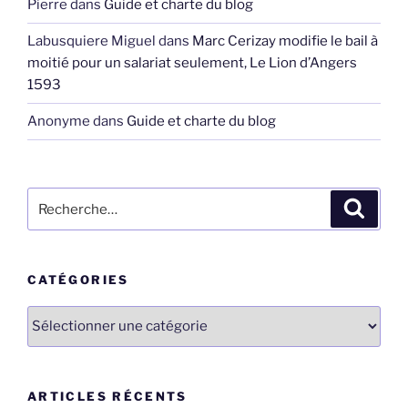
Pierre
dans
Guide et charte du blog
Labusquiere Miguel
dans
Marc Cerizay modifie le bail à
moitié pour un salariat seulement, Le Lion d’Angers
1593
Anonyme
dans
Guide et charte du blog
Recherche
Recher
pour
:
CATÉGORIES
Catégories
ARTICLES RÉCENTS