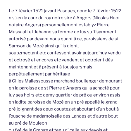
Le 7 février 1521 (avant Pasques, donc le 7 février 1522
n.s.) en la cour du roy notre sire à Angers (Nicolas Huot
notaire Angers) personnellement establyz Pierre
Mussault et Jehanne sa femme de luy suffisamment
autorisé par devant nous quant à ce, paroissiens de st
Samxon de Mozé ainsi qu’ils dient,
soubzmectant etc confessent avoir aujourd’huy vendu
et octroyé et encores etc vendent et octroient dès
maintenant et à présent à tousjoursmais
perpétuellement par héritage
à Gilles Mallessousse marchand boullenger demourant
en la paroisse de st Pierre d’Angers qui a achacté pour
luy ses hoirs etc demy quartier de pré ou environ assis
en ladite paroisse de Mozé en un pré appellé le grand
pré joignant des deux coustez et aboutant d’un bout à
l’ousche de madamoiselle des Landes et d’autre bout
au pré de Mouleon
ou fyé de la Grange et tenu d’icelle aux devois et