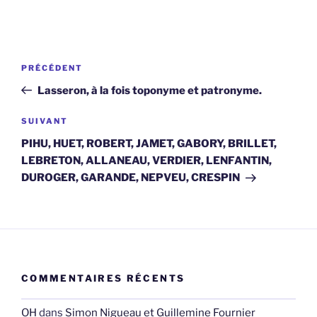
Navigation
Article
PRÉCÉDENT
de
précédent
Lasseron, à la fois toponyme et patronyme.
l’article
Article
SUIVANT
suivant
PIHU, HUET, ROBERT, JAMET, GABORY, BRILLET,
LEBRETON, ALLANEAU, VERDIER, LENFANTIN,
DUROGER, GARANDE, NEPVEU, CRESPIN
COMMENTAIRES RÉCENTS
OH
dans
Simon Nigueau et Guillemine Fournier