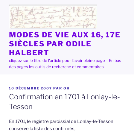
Aller
au
contenu
principal
MODES DE VIE AUX 16, 17E
SIÈCLES PAR ODILE
HALBERT
cliquez sur le titre de l'article pour l'avoir pleine page – En bas
des pages les outils de recherche et commentaires
PUBLIÉ
10 DÉCEMBRE 2007
PAR
OH
LE
Confirmation en 1701 à Lonlay-le-
Tesson
En 1701, le registre paroissial de Lonlay-le-Tesson
conserve la liste des confirmés,