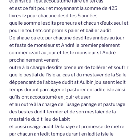
et ainsi qu’il est accoustumé faire en tel cas
et est ce fait pour et moyennant la somme de 425
livres tz pour chacune desdites 5 années
quelle somme lesdits preneurs et chacun d’eulx seul et
pour le tout etc ont promis paier et bailler audit
Delahaue ou etc par chacune desdites années au jour
et feste de monsieur st André le premier paiement
commenczant au jour et feste monsieur st André
prochainement venant
outre à la charge desdits preneurs de tollérer et soufrir
que le bestial de l’isle au cas et du mestayer de la Salle
déppendant de l’abbaye dudit st Aulbin jouissent ledit
temps durant parnaiger et pasturer en ladite isle ainsi
qu’ils ont accoustumé en jouir et user
et au outre à la charge de l’usage panage et pasturage
des bestes dudit fermier et de son mestaier de la
mestairie dudit lieu de Labit
et aussi usaige audit Delahaye et promesse de metre
par chacun an ledit temps durant en ladite isle le