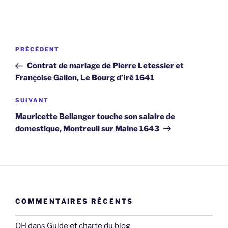
Navigation
Article
PRÉCÉDENT
de
précédent
Contrat de mariage de Pierre Letessier et
l’article
Françoise Gallon, Le Bourg d’Iré 1641
Article
SUIVANT
suivant
Mauricette Bellanger touche son salaire de
domestique, Montreuil sur Maine 1643
COMMENTAIRES RÉCENTS
OH
dans
Guide et charte du blog