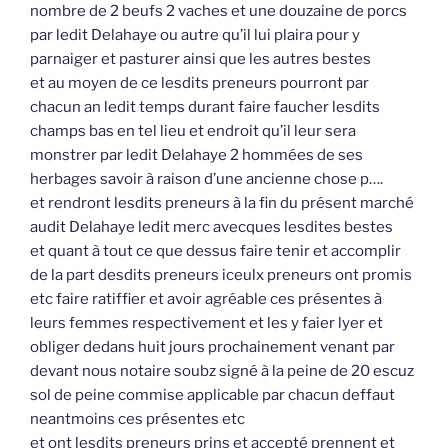
nombre de 2 beufs 2 vaches et une douzaine de porcs
par ledit Delahaye ou autre qu’il lui plaira pour y
parnaiger et pasturer ainsi que les autres bestes
et au moyen de ce lesdits preneurs pourront par
chacun an ledit temps durant faire faucher lesdits
champs bas en tel lieu et endroit qu’il leur sera
monstrer par ledit Delahaye 2 hommées de ses
herbages savoir à raison d’une ancienne chose p….
et rendront lesdits preneurs à la fin du présent marché
audit Delahaye ledit merc avecques lesdites bestes
et quant à tout ce que dessus faire tenir et accomplir
de la part desdits preneurs iceulx preneurs ont promis
etc faire ratiffier et avoir agréable ces présentes à
leurs femmes respectivement et les y faier lyer et
obliger dedans huit jours prochainement venant par
devant nous notaire soubz signé à la peine de 20 escuz
sol de peine commise applicable par chacun deffaut
neantmoins ces présentes etc
et ont lesdits preneurs prins et accepté prennent et