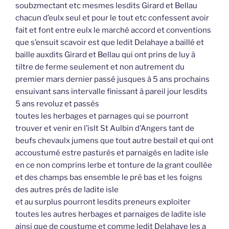
soubzmectant etc mesmes lesdits Girard et Bellau
chacun d’eulx seul et pour le tout etc confessent avoir
fait et font entre eulx le marché accord et conventions
que s’ensuit scavoir est que ledit Delahaye a baillé et
baille auxdits Girard et Bellau qui ont prins de luy à
tiltre de ferme seulement et non autrement du
premier mars dernier passé jusques à 5 ans prochains
ensuivant sans intervalle finissant à pareil jour lesdits
5 ans revoluz et passés
toutes les herbages et parnages qui se pourront
trouver et venir en l’islt St Aulbin d’Angers tant de
beufs chevaulx jumens que tout autre bestail et qui ont
accoustumé estre pasturés et parnaigés en ladite isle
en ce non comprins lerbe et tonture de la grant coullée
et des champs bas ensemble le pré bas et les foigns
des autres prés de ladite isle
et au surplus pourront lesdits preneurs exploiter
toutes les autres herbages et parnaiges de ladite isle
ainsi que de coustume et comme ledit Delahaye les a