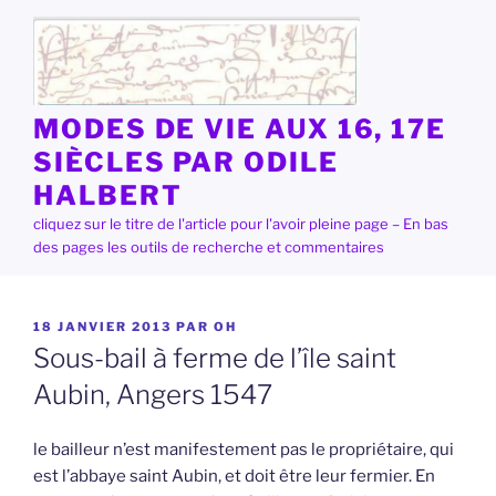
Aller
au
contenu
principal
MODES DE VIE AUX 16, 17E
SIÈCLES PAR ODILE
HALBERT
cliquez sur le titre de l'article pour l'avoir pleine page – En bas
des pages les outils de recherche et commentaires
PUBLIÉ
18 JANVIER 2013
PAR
OH
LE
Sous-bail à ferme de l’île saint
Aubin, Angers 1547
le bailleur n’est manifestement pas le propriétaire, qui
est l’abbaye saint Aubin, et doit être leur fermier. En