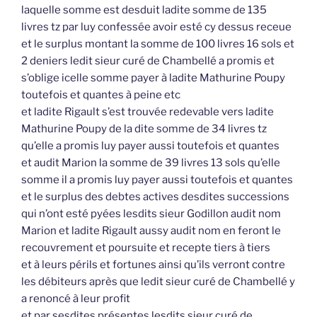
laquelle somme est desduit ladite somme de 135
livres tz par luy confessée avoir esté cy dessus receue
et le surplus montant la somme de 100 livres 16 sols et
2 deniers ledit sieur curé de Chambellé a promis et
s’oblige icelle somme payer à ladite Mathurine Poupy
toutefois et quantes à peine etc
et ladite Rigault s’est trouvée redevable vers ladite
Mathurine Poupy de la dite somme de 34 livres tz
qu’elle a promis luy payer aussi toutefois et quantes
et audit Marion la somme de 39 livres 13 sols qu’elle
somme il a promis luy payer aussi toutefois et quantes
et le surplus des debtes actives desdites successions
qui n’ont esté pyées lesdits sieur Godillon audit nom
Marion et ladite Rigault aussy audit nom en feront le
recouvrement et poursuite et recepte tiers à tiers
et à leurs périls et fortunes ainsi qu’ils verront contre
les débiteurs après que ledit sieur curé de Chambellé y
a renoncé à leur profit
et par sesdites présentes lesdits sieur curé de