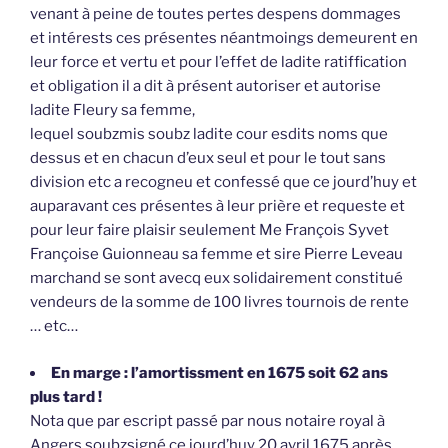
venant à peine de toutes pertes despens dommages
et intérests ces présentes néantmoings demeurent en
leur force et vertu et pour l’effet de ladite ratiffication
et obligation il a dit à présent autoriser et autorise
ladite Fleury sa femme,
lequel soubzmis soubz ladite cour esdits noms que
dessus et en chacun d’eux seul et pour le tout sans
division etc a recogneu et confessé que ce jourd’huy et
auparavant ces présentes à leur prière et requeste et
pour leur faire plaisir seulement Me François Syvet
Françoise Guionneau sa femme et sire Pierre Leveau
marchand se sont avecq eux solidairement constitué
vendeurs de la somme de 100 livres tournois de rente
… etc…
En marge : l’amortissment en 1675 soit 62 ans
plus tard !
Nota que par escript passé par nous notaire royal à
Angers soubzsigné ce jourd’huy 20 avril 1675 après