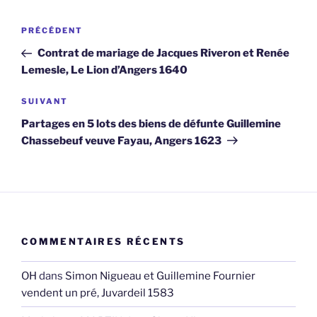
Navigation
Article
PRÉCÉDENT
de
précédent
Contrat de mariage de Jacques Riveron et Renée
l’article
Lemesle, Le Lion d’Angers 1640
Article
SUIVANT
suivant
Partages en 5 lots des biens de défunte Guillemine
Chassebeuf veuve Fayau, Angers 1623
COMMENTAIRES RÉCENTS
OH
dans
Simon Nigueau et Guillemine Fournier
vendent un pré, Juvardeil 1583