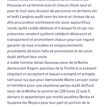
Houssay et sa femme eulx et chacun d’eulx seul et
pour le tout sans division de personne ne de biens etc
et ledit Langlois audit nom les biens et choses de sa
dite procuration confessent etc avoir aujourd’huy
vendu quité ceddé délaissé et transporté et par ces
présentes vendent quittent cèddent délaissent et
transportent et promettent chacun pour son regard
garantir de tous troubles et empeschements
procédants de leurs faits et promesses et de ceulx
dudit deffunt leur oncle
à noble homme Jehan Goureau sieur de la Roche
demeurant Angers paroisse de la Trinité à ce présent
stipulant et acceptant et lequel a achapté et achapte
tant pour luy que pour damoiselle Marie Leroyer soeur
et héritière pour une septième partye dudit deffunt
sieur de la Mothe la somme de 128 livres 11 sols 5
deniers tz appartenant par moitié auxdites Renée et
Suzanne les Royers pour leur part et portion de la