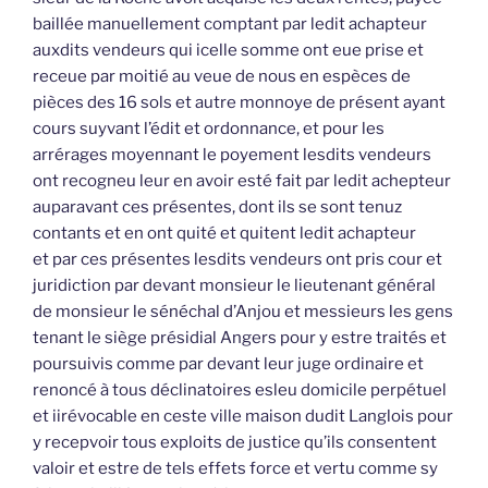
baillée manuellement comptant par ledit achapteur
auxdits vendeurs qui icelle somme ont eue prise et
receue par moitié au veue de nous en espèces de
pièces des 16 sols et autre monnoye de présent ayant
cours suyvant l’édit et ordonnance, et pour les
arrérages moyennant le poyement lesdits vendeurs
ont recogneu leur en avoir esté fait par ledit achepteur
auparavant ces présentes, dont ils se sont tenuz
contants et en ont quité et quitent ledit achapteur
et par ces présentes lesdits vendeurs ont pris cour et
juridiction par devant monsieur le lieutenant général
de monsieur le sénéchal d’Anjou et messieurs les gens
tenant le siège présidial Angers pour y estre traités et
poursuivis comme par devant leur juge ordinaire et
renoncé à tous déclinatoires esleu domicile perpétuel
et iirévocable en ceste ville maison dudit Langlois pour
y recepvoir tous exploits de justice qu’ils consentent
valoir et estre de tels effets force et vertu comme sy