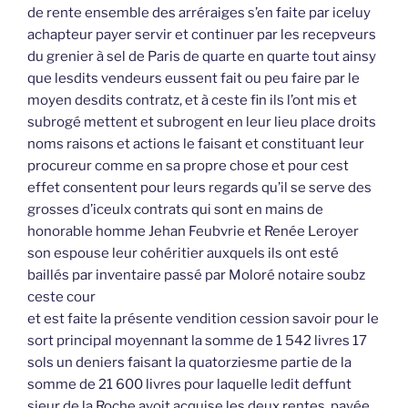
de rente ensemble des arréraiges s’en faite par iceluy
achapteur payer servir et continuer par les recepveurs
du grenier à sel de Paris de quarte en quarte tout ainsy
que lesdits vendeurs eussent fait ou peu faire par le
moyen desdits contratz, et à ceste fin ils l’ont mis et
subrogé mettent et subrogent en leur lieu place droits
noms raisons et actions le faisant et constituant leur
procureur comme en sa propre chose et pour cest
effet consentent pour leurs regards qu’il se serve des
grosses d’iceulx contrats qui sont en mains de
honorable homme Jehan Feubvrie et Renée Leroyer
son espouse leur cohéritier auxquels ils ont esté
baillés par inventaire passé par Moloré notaire soubz
ceste cour
et est faite la présente vendition cession savoir pour le
sort principal moyennant la somme de 1 542 livres 17
sols un deniers faisant la quatorziesme partie de la
somme de 21 600 livres pour laquelle ledit deffunt
sieur de la Roche avoit acquise les deux rentes, payée