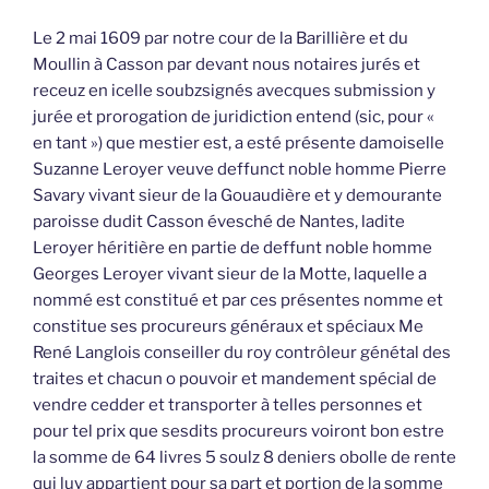
Le 2 mai 1609 par notre cour de la Barillière et du
Moullin à Casson par devant nous notaires jurés et
receuz en icelle soubzsignés avecques submission y
jurée et prorogation de juridiction entend (sic, pour «
en tant ») que mestier est, a esté présente damoiselle
Suzanne Leroyer veuve deffunct noble homme Pierre
Savary vivant sieur de la Gouaudière et y demourante
paroisse dudit Casson évesché de Nantes, ladite
Leroyer héritière en partie de deffunt noble homme
Georges Leroyer vivant sieur de la Motte, laquelle a
nommé est constitué et par ces présentes nomme et
constitue ses procureurs généraux et spéciaux Me
René Langlois conseiller du roy contrôleur génétal des
traites et chacun o pouvoir et mandement spécial de
vendre cedder et transporter à telles personnes et
pour tel prix que sesdits procureurs voiront bon estre
la somme de 64 livres 5 soulz 8 deniers obolle de rente
qui luy appartient pour sa part et portion de la somme