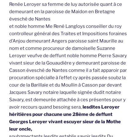
Renée Leroyer sa femme de luy autorisée quant à ce
demeurant en la paroisse de Maidon en Bretagne
évesché de Nantes
et noble homme Me René Langloys conseiller du roy
controlleur général des Traites et Impositions foraines
d’Anjou demeurant Angers paroisse saint Maurille au
nom et comme procureur de damoiselle Suzanne
Leroyer veufve de deffunt noble homme Pierre Savary
vivant sieur de la Gouaudière y demeurant paroisse de
Casson évesché de Nantes comme il a fait apparoir par
procuration spécialle à l’effet cy après passée soubz la
cour de la Barillaie et du Moullin à Casson par devant
Jacques Savary notaire laquelle signée dudit notaire
Savary, est demeurée attachée à ces présentes pour y
avoir recours quand besoing sera,
lesdites Leroyer
héritières pour chacune une 28ème de deffunt
Georges Leroyer vivant escuyer sieur de la Mothe
leur oncle,
soubzmectants lesdits establis savoir lesdits Du