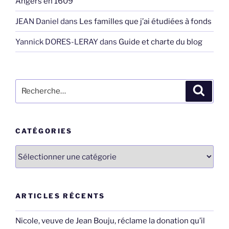
Angers en 1609
JEAN Daniel
dans
Les familles que j’ai étudiées à fonds
Yannick DORES-LERAY
dans
Guide et charte du blog
Recherche
Recher
pour
:
CATÉGORIES
Catégories
ARTICLES RÉCENTS
Nicole, veuve de Jean Bouju, réclame la donation qu’il