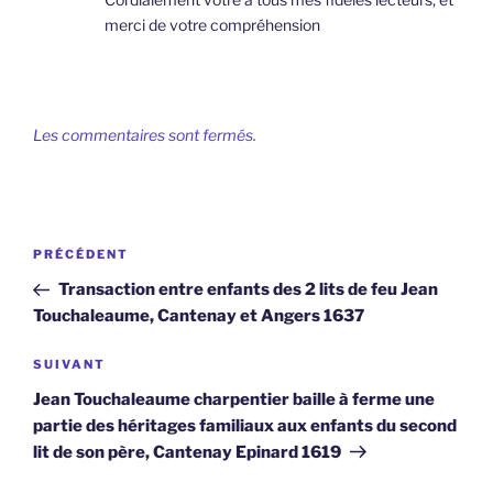
merci de votre compréhension
Les commentaires sont fermés.
Navigation
Article
PRÉCÉDENT
de
précédent
Transaction entre enfants des 2 lits de feu Jean
l’article
Touchaleaume, Cantenay et Angers 1637
Article
SUIVANT
suivant
Jean Touchaleaume charpentier baille à ferme une
partie des héritages familiaux aux enfants du second
lit de son père, Cantenay Epinard 1619