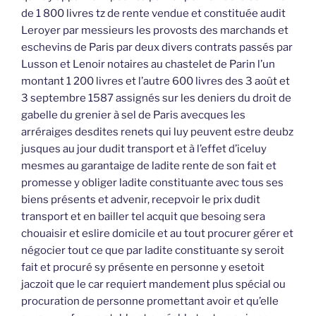
de 1 800 livres tz de rente vendue et constituée audit
Leroyer par messieurs les provosts des marchands et
eschevins de Paris par deux divers contrats passés par
Lusson et Lenoir notaires au chastelet de Parin l’un
montant 1 200 livres et l’autre 600 livres des 3 août et
3 septembre 1587 assignés sur les deniers du droit de
gabelle du grenier à sel de Paris avecques les
arréraiges desdites renets qui luy peuvent estre deubz
jusques au jour dudit transport et à l’effet d’iceluy
mesmes au garantaige de ladite rente de son fait et
promesse y obliger ladite constituante avec tous ses
biens présents et advenir, recepvoir le prix dudit
transport et en bailler tel acquit que besoing sera
chouaisir et eslire domicile et au tout procurer gérer et
négocier tout ce que par ladite constituante sy seroit
fait et procuré sy présente en personne y esetoit
jaczoit que le car requiert mandement plus spécial ou
procuration de personne promettant avoir et qu’elle