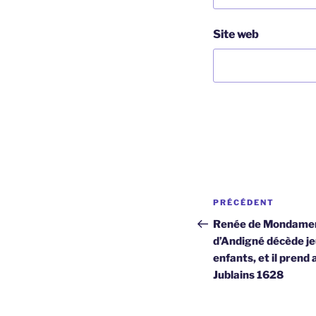
Site web
Navigation
Article
PRÉCÉDENT
de
précédent
Renée de Mondamer
d’Andigné décède jeu
l’article
enfants, et il prend
Jublains 1628