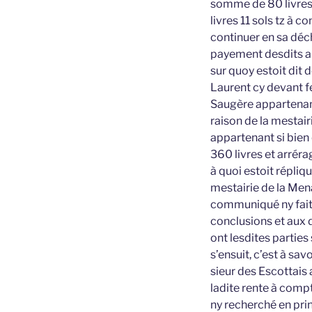
somme de 80 livres, 
livres 11 sols tz à 
continuer en sa déch
payement desdits a
sur quoy estoit dit 
Laurent cy devant f
Saugère appartenant
raison de la mestai
appartenant si bien
360 livres et arrérag
à quoi estoit répliq
mestairie de la Men
communiqué ny fait a
conclusions et aux
ont lesdites parties 
s’ensuit, c’est à sav
sieur des Escottais 
ladite rente à compt
ny recherché en prin