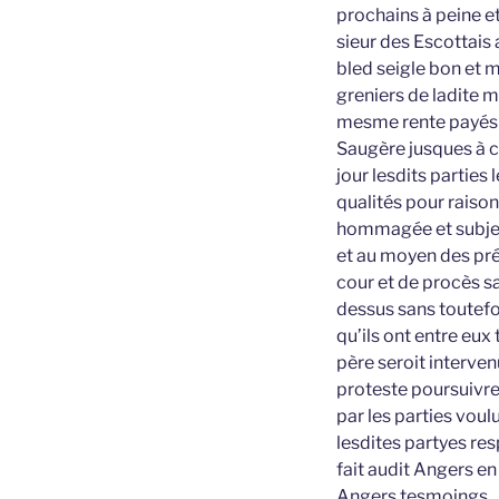
prochains à peine et
sieur des Escottais
bled seigle bon et 
greniers de ladite m
mesme rente payés pa
Saugère jusques à c
jour lesdits parties
qualités pour raison
hommagée et subjec
et au moyen des pré
cour et de procès s
dessus sans toutefo
qu’ils ont entre eux
père seroit interven
proteste poursuiv
par les parties voul
lesdites partyes re
fait audit Angers e
Angers tesmoings