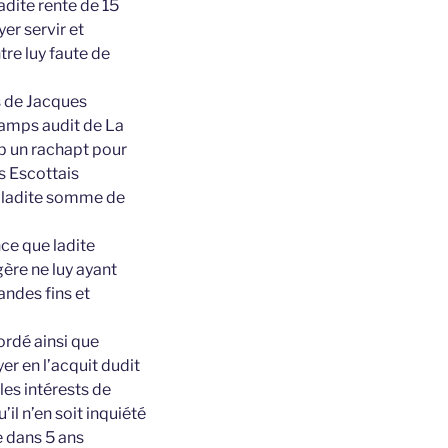
adite rente de 15
er servir et
tre luy faute de
ts de Jacques
hamps audit de La
ub un rachapt pour
s Escottais
c ladite somme de
nce que ladite
ère ne luy ayant
andes fins et
cordé ainsi que
yer en l’acquit dudit
les intérests de
il n’en soit inquiété
e dans 5 ans