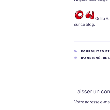
Odile Ha
sur ce blog.
CATÉGORIES
POURSUITES E
ÉTIQUETTES
D'ANDIGNÉ
,
DE 
Laisser un co
Votre adresse e-mai