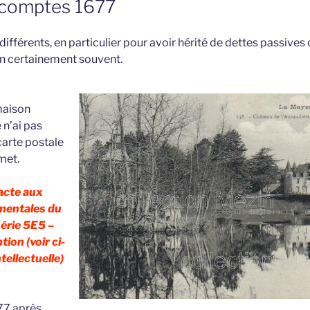
 comptes 1677
 différents, en particulier pour avoir hérité de dettes passives
in certainement souvent.
 maison
 n’ai pas
carte postale
met.
 acte aux
mentales du
série 5E5 –
tion (voir ci-
tellectuelle)
77 après