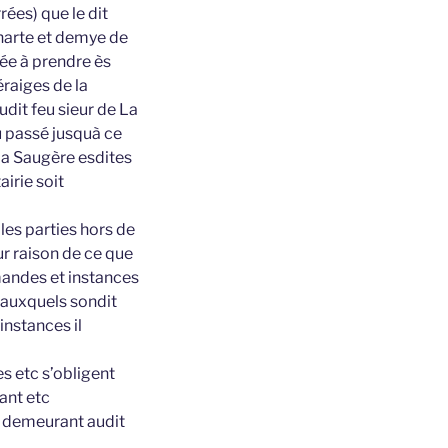
rées) que le dit
charte et demye de
ée à prendre ès
éraiges de la
udit feu sieur de La
u passé jusquà ce
 La Saugère esdites
irie soit
les parties hors de
r raison de ce que
mandes et instances
s auxquels sondit
instances il
s etc s’obligent
ant etc
e demeurant audit