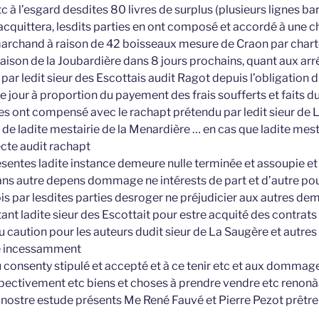
c à l’esgard desdites 80 livres de surplus (plusieurs lignes bar
 acquittera, lesdits parties en ont composé et accordé à une 
marchand à raison de 42 boisseaux mesure de Craon par chart
aison de la Joubardière dans 8 jours prochains, quant aux arr
r ledit sieur des Escottais audit Ragot depuis l’obligation d
e jour à proportion du payement des frais soufferts et faits d
 les ont compensé avec le rachapt prétendu par ledit sieur de
 de ladite mestairie de la Menardière … en cas que ladite mesta
te audit rachapt
sentes ladite instance demeure nulle terminée et assoupie et 
ans autre depens dommage ne intérests de part et d’autre pou
is par lesdites parties desroger ne préjudicier aux autres de
 tant ladite sieur des Escottait pour estre acquité des contrat
u caution pour les auteurs dudit sieur de La Saugère et autres 
re incessamment
u consenty stipulé et accepté et à ce tenir etc et aux dommage
spectivement etc biens et choses à prendre vendre etc renonà
n nostre estude présents Me René Fauvé et Pierre Pezot prêtr