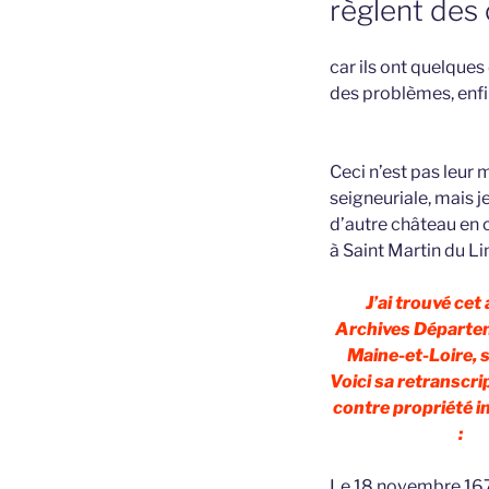
règlent des
car ils ont quelques
des problèmes, enf
Ceci n’est pas leur
seigneuriale, mais je
d’autre château en 
à Saint Martin du Li
J’ai trouvé cet
Archives Départe
Maine-et-Loire, 
Voici sa retranscrip
contre propriété in
:
Le 18 novembre 16