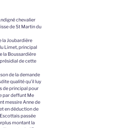
Andigné chevalier
isse de St Martin du
e la Joubardière
u Limet, principal
e la Boussardière
présidial de cette
raison de la demande
ite qualité qu’il luy
s de principal pour
re par deffunt Me
funt messire Anne de
 et en déduction de
s Escottais passée
surplus montant la