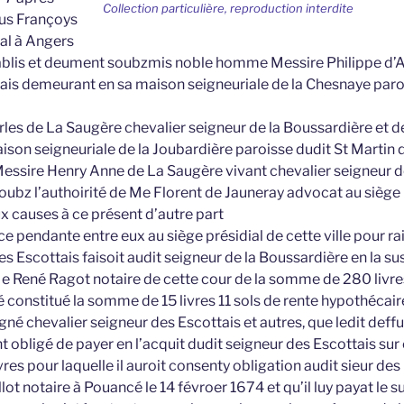
Collection particulière, reproduction interdite
ous Françoys
yal à Angers
tablis et deument soubzmis noble homme Messire Philippe d’
ais demeurant en sa maison seigneuriale de la Chesnaye paro
rles de La Saugère chevalier seigneur de la Boussardière et d
son seigneuriale de la Joubardière paroisse dudit St Martin d
 Messire Henry Anne de La Saugère vivant chevalier seigneur d
soubz l’authoirité de Me Florent de Jauneray advocat au siège 
ux causes à ce présent d’autre part
nce pendante entre eux au siège présidial de cette ville pour 
es Escottais faisoit audit seigneur de la Boussardière en la susd
Me René Ragot notaire de cette cour de la somme de 280 livre
té constitué la somme de 15 livres 11 sols de rente hypothécai
gné chevalier seigneur des Escottais et autres, que ledit def
 obligé de payer en l’acquit dudit seigneur des Escottais sur
es pour laquelle il auroit consenty obligation audit sieur de
lot notaire à Pouancé le 14 févroer 1674 et qu’il luy payat le 