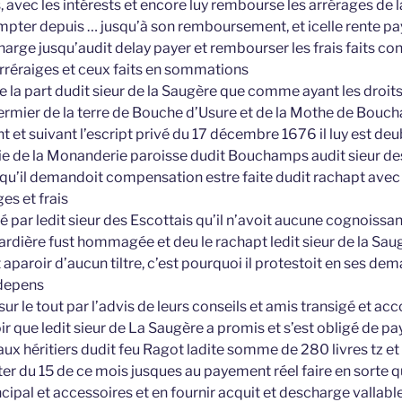
avec les intérests et encore luy rembourse les arrérages de l
compter depuis … jusqu’à son remboursement, et icelle rente pay
arge jusqu’audit delay payer et rembourser les frais faits con
rréraiges et ceux faits en sommations
de la part dudit sieur de la Saugère que comme ayant les droi
ermier de la terre de Bouche d’Usure et de la Mothe de Bouc
 et suivant l’escript privé du 17 décembre 1676 il luy est de
rie de la Monanderie paroisse dudit Bouchamps audit sieur de
 qu’il demandoit compensation estre faite dudit rachapt ave
es et frais
ué par ledit sieur des Escottais qu’il n’avoit aucune cognoissa
ardière fust hommagée et deu le rachapt ledit sieur de la Saug
paroir d’aucun tiltre, c’est pourquoi il protestoit en ses dem
 depens
sur le tout par l’advis de leurs conseils et amis transigé et ac
oir que ledit sieur de La Saugère a promis et s’est obligé de pa
aux héritiers dudit feu Ragot ladite somme de 280 livres tz et 
er du 15 de ce mois jusques au payement réel faire en sorte qu’
cipal et accessoires et en fournir acquit et descharge vallabl