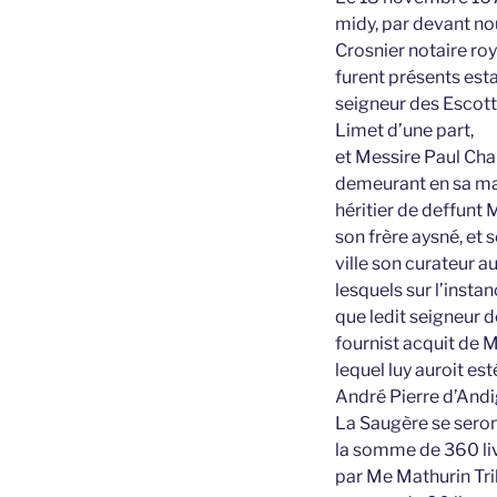
midy, par devant n
Crosnier notaire ro
furent présents es
seigneur des Escott
Limet d’une part,
et Messire Paul Cha
demeurant en sa mai
héritier de deffunt
son frère aysné, et 
ville son curateur a
lesquels sur l’insta
que ledit seigneur d
fournist acquit de 
lequel luy auroit es
André Pierre d’Andi
La Saugère se seront
la somme de 360 livr
par Me Mathurin Tril