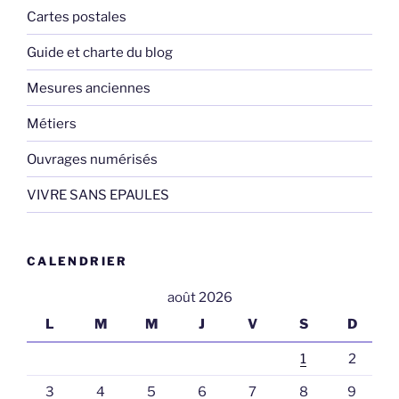
Cartes postales
Guide et charte du blog
Mesures anciennes
Métiers
Ouvrages numérisés
VIVRE SANS EPAULES
CALENDRIER
août 2026
L
M
M
J
V
S
D
1
2
3
4
5
6
7
8
9