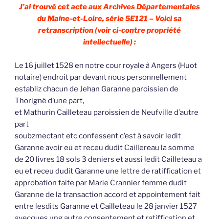
J’ai trouvé cet acte aux Archives Départementales
du Maine-et-Loire, série 5E121 – Voici sa
retranscription (voir ci-contre propriété
intellectuelle) :
Le 16 juillet 1528 en notre cour royale à Angers (Huot
notaire) endroit par devant nous personnellement
establiz chacun de Jehan Garanne paroissien de
Thorigné d’une part,
et Mathurin Cailleteau paroissien de Neufville d’autre
part
soubzmectant etc confessent c’est à savoir ledit
Garanne avoir eu et receu dudit Caillereau la somme
de 20 livres 18 sols 3 deniers et aussi ledit Cailleteau a
eu et receu dudit Garanne une lettre de ratiffication et
approbation faite par Marie Crannier femme dudit
Garanne de la transaction accord et appointement fait
entre lesdits Garanne et Cailleteau le 28 janvier 1527
avecques ung autre consentement et ratiffication et