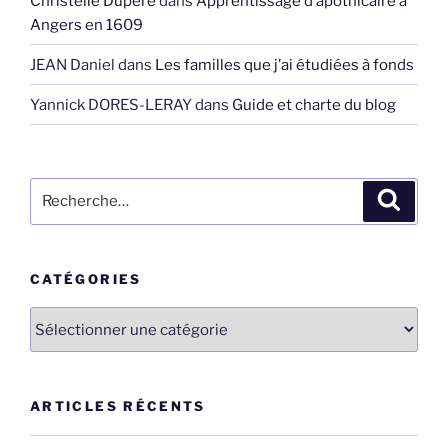
Christelle Dupéré
dans
Apprentissage d’apothicaire à
Angers en 1609
JEAN Daniel
dans
Les familles que j’ai étudiées à fonds
Yannick DORES-LERAY
dans
Guide et charte du blog
Recherche
Recher
pour
:
CATÉGORIES
Catégories
ARTICLES RÉCENTS