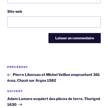
Site web
Navigation
Article
PRÉCÉDENT
de
précédent
Pierre Liboreau et Michel Veillon empruntent 361
l’article
écuz, Chazé sur Argos 1582
Article
SUIVANT
suivant
Adam Lemore acquiert des pièces de terre, Thorigné
1630