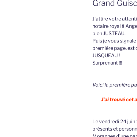
Grand Guisc
J’attire votre atten
notaire royal à Ange
bien JUSTEAU.
Puis je vous signale
première page, est di
JUSQUEAU !
Surprenant !!!
Voici la première pa
J’ai trouvé cet
Le vendredi 24 juin
présents et person
Morannes d’une par