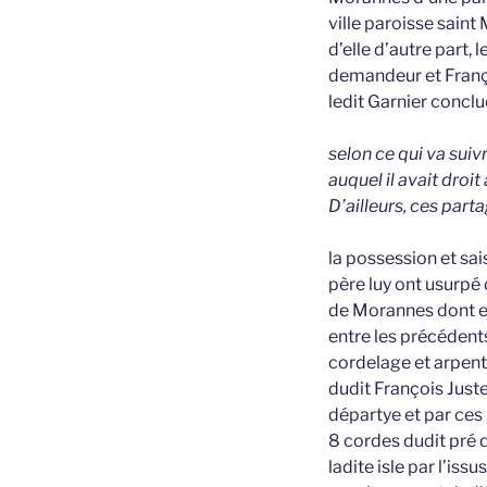
ville paroisse saint
d’elle d’autre part,
demandeur et Franço
ledit Garnier concl
selon ce qui va suiv
auquel il avait droit
D’ailleurs, ces part
la possession et sa
père luy ont usurpé
de Morannes dont en 
entre les précédents
cordelage et arpenta
dudit François Juste
départye et par ces
8 cordes dudit pré q
ladite isle par l’is