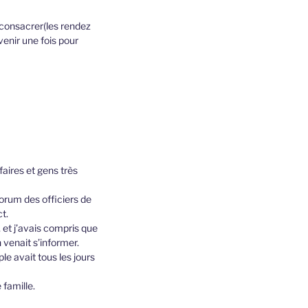
r consacrer(les rendez
enir une fois pour
aires et gens très
 forum des officiers de
ct.
 et j’avais compris que
 venait s’informer.
le avait tous les jours
 famille.