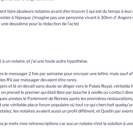
ent faire plusieurs notaires avant d’en trouver 1 qui est du temps à leu
xister à l’époque: j’imagine pas une personne vivant à 30km d’ Angers v
 une deuxième pour la rédaction de l’acte)
é à un notaire, et j’ai une toute autre hypothèse.
s le messager 2 fois par semaine pour envoyer une lettre, mais sauf aff
 les RV par messager devaient être rares.
ngers et là on devait sans doute se diriger vers le Palais Royal, véritable
à on prenait le premier qui était libre par bouche à oreille ou contact dire
uelques années le Parlement de Rennes après les premières restaurations,
t une véritable place forum populaire où tout ce qui cherchait quelqu’un
atez, les notaires avaient aussi un profil différent, et Quetin par exemp
 je mets mes retranscriptions car aucun notaire n’est la solution à une