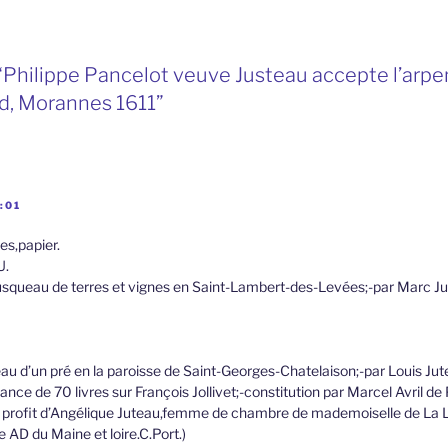
“Philippe Pancelot veuve Justeau accepte l’arpen
d, Morannes 1611”
:01
es,papier.
U.
squeau de terres et vignes en Saint-Lambert-des-Levées;-par Marc J
eau d’un pré en la paroisse de Saint-Georges-Chatelaison;-par Louis J
ance de 70 livres sur François Jollivet;-constitution par Marcel Avril de
u profit d’Angélique Juteau,femme de chambre de mademoiselle de La L
le AD du Maine et loire.C.Port.)