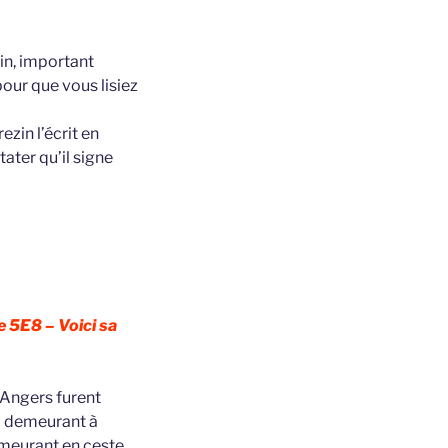
zin, important
pour que vous lisiez
ezin l’écrit en
tater qu’il signe
e 5E8 – Voici sa
 Angers furent
d demeurant à
emeurant en ceste