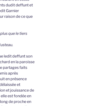
nts dudit deffunt et
edit Garnier
ur raison de ce que
plus que le tiers
Justeau.
e ledit deffunt son
chard en la paroisse
de partages faits
 amis après
suit en présence
 délaissée et
ion et jouissance de
 elle est fondée en
e long de proche en