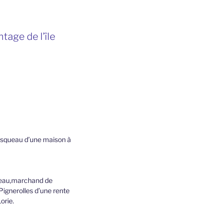
tage de l’île
usqueau d’une maison à
uteau,marchand de
 Pignerolles d’une rente
orie.