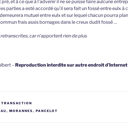
 pré, et à ce que à l’advenir il ne se puisse faire aulcune entre
 des parties a esté accordé qu’il sera fait un fossé entre eulx 
 demeurera mutuel entre eulx et sur lequel chacun pourra plan
commun frais assis bornages dans le creux dudit fossé …
etranscrites, car n’apportent rien de plus
lbert –
Reproduction interdite sur autre endroit d’Interne
T TRANSACTION
EAU
,
MORANNES
,
PANCELOT