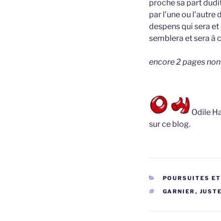
proche sa part dudit
par l’une ou l’autre
despens qui sera et
semblera et sera à 
encore 2 pages non r
Odile Ha
sur ce blog.
CATÉGORIES
POURSUITES E
ÉTIQUETTES
GARNIER
,
JUST