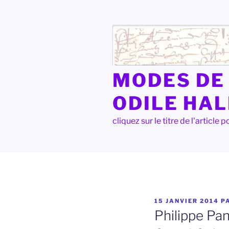
Aller
au
contenu
principal
MODES DE 
ODILE HA
cliquez sur le titre de l'articl
PUBLIÉ
15 JANVIER 2014
P
LE
Philippe Pan