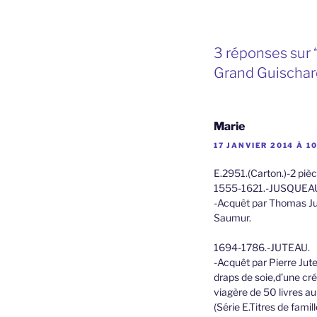
3 réponses sur 
Grand Guischar
Marie
17 JANVIER 2014 À 10
E.2951.(Carton.)-2 pièc
1555-1621.-JUSQUEA
-Acquêt par Thomas Ju
Saumur.
1694-1786.-JUTEAU.
-Acquêt par Pierre Jut
draps de soie,d’une cré
viagère de 50 livres a
(Série E.Titres de famil