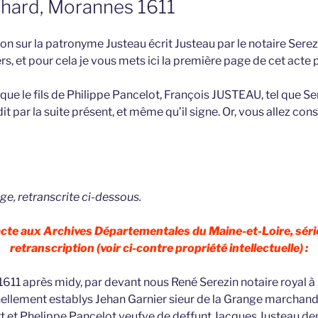
hard, Morannes 1611
tion sur la patronyme Justeau écrit Justeau par le notaire Sere
rs, et pour cela je vous mets ici la première page de cet acte 
 que le fils de Philippe Pancelot, François JUSTEAU, tel que Ser
t par la suite présent, et même qu’il signe. Or, vous allez cons
ge, retranscrite ci-dessous.
 acte aux Archives Départementales du Maine-et-Loire, séri
retranscription (voir ci-contre propriété intellectuelle) :
 1611 après midy, par devant nous René Serezin notaire royal à
nellement establys Jehan Garnier sieur de la Grange marchan
t et Phelippe Pancelot veufve de deffunt Jacques Justeau d