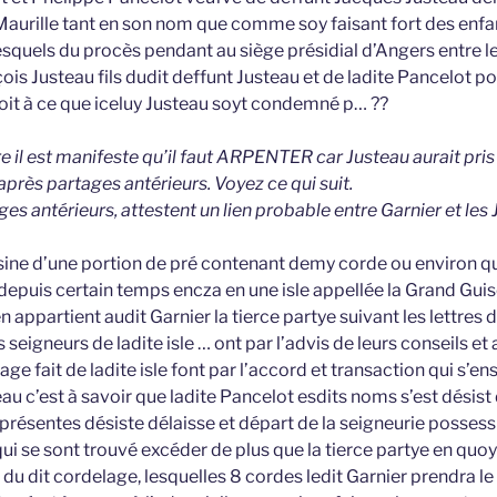
 Maurille tant en son nom que comme soy faisant fort des enfa
 lesquels du procès pendant au siège présidial d’Angers entre l
is Justeau fils dudit deffunt Justeau et de ladite Pancelot po
uoit à ce que iceluy Justeau soyt condemné p… ??
re il est manifeste qu’il faut ARPENTER car Justeau aurait pris 
 après partages antérieurs. Voyez ce qui suit.
ages antérieurs, attestent un lien probable entre Garnier et les 
isine d’une portion de pré contenant demy corde ou environ qu
 depuis certain temps encza en une isle appellée la Grand Guis
appartient audit Garnier la tierce partye suivant les lettres 
 seigneurs de ladite isle … ont par l’advis de leurs conseils et
ge fait de ladite isle font par l’accord et transaction qui s’en
au c’est à savoir que ladite Pancelot esdits noms s’est désist
 présentes désiste délaisse et départ de la seigneurie possess
ui se sont trouvé excéder de plus que la tierce partye en quoy
sus du dit cordelage, lesquelles 8 cordes ledit Garnier prendra l