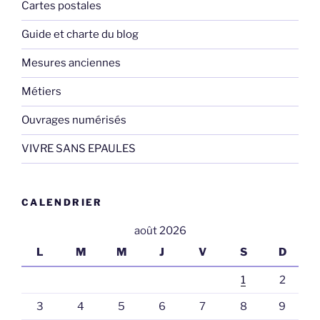
Cartes postales
Guide et charte du blog
Mesures anciennes
Métiers
Ouvrages numérisés
VIVRE SANS EPAULES
CALENDRIER
août 2026
L
M
M
J
V
S
D
1
2
3
4
5
6
7
8
9