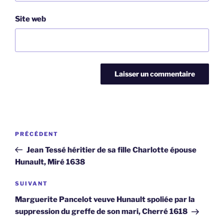
Site web
Navigation
Article
PRÉCÉDENT
de
précédent
Jean Tessé héritier de sa fille Charlotte épouse
l’article
Hunault, Miré 1638
Article
SUIVANT
suivant
Marguerite Pancelot veuve Hunault spoliée par la
suppression du greffe de son mari, Cherré 1618