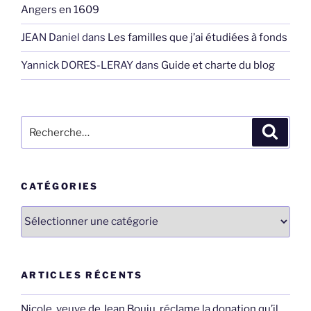
Angers en 1609
JEAN Daniel
dans
Les familles que j’ai étudiées à fonds
Yannick DORES-LERAY
dans
Guide et charte du blog
Recherche
Recher
pour
:
CATÉGORIES
Catégories
ARTICLES RÉCENTS
Nicole, veuve de Jean Bouju, réclame la donation qu’il