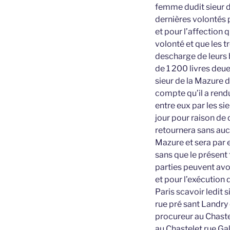
femme dudit sieur d
dernières volontés p
et pour l’affection 
volonté et que les t
descharge de leurs 
de 1 200 livres deue
sieur de la Mazure d
compte qu’il a rend
entre eux par les si
jour pour raison de 
retournera sans aucu
Mazure et sera par e
sans que le présent 
parties peuvent avoi
et pour l’exécution 
Paris scavoir ledit
rue pré sant Landry 
procureur au Chaste
au Chastelet rue G