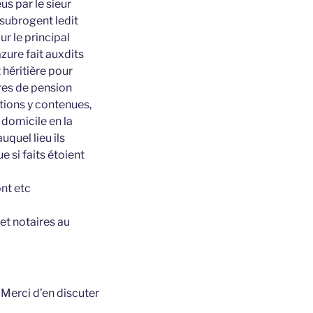
us par le sieur
 subrogent ledit
r le principal
zure fait auxdits
 héritière pour
res de pension
tions y contenues,
 domicile en la
quel lieu ils
e si faits étoient
ont etc
 et notaires au
t
Merci d’en discuter