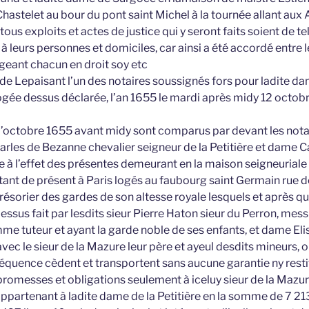
hastelet au bour du pont saint Michel à la tournée allant aux
 tous exploits et actes de justice qui y seront faits soient de tel
t à leurs personnes et domiciles, car ainsi a été accordé entre l
geant chacun en droit soy etc
tude Lepaisant l’un des notaires soussignés fors pour ladite d
logée dessus déclarée, l’an 1655 le mardi après midy 12 octob
 d’octobre 1655 avant midy sont comparus par devant les not
rles de Bezanne chevalier seigneur de la Petitière et dame 
e à l’effet des présentes demeurant en la maison seigneuriale 
tant de présent à Paris logés au faubourg saint Germain rue 
trésorier des gardes de son altesse royale lesquels et après que
dessus fait par lesdits sieur Pierre Haton sieur du Perron, mes
me tuteur et ayant la garde noble de ses enfants, et dame E
vec le sieur de la Mazure leur père et ayeul desdits mineurs, o
équence cèdent et transportent sans aucune garantie ny resti
 promesses et obligations seulement à iceluy sieur de la Mazu
ppartenant à ladite dame de la Petitière en la somme de 7 213 