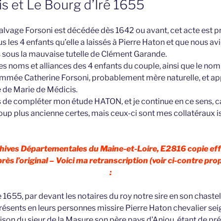
is et Le Bourg d’Iré 1655
vage Forsoni est décédée dès 1642 ou avant, cet acte est pr
us les 4 enfants qu’elle a laissés à Pierre Haton et que nous avi
s sous la mauvaise tutelle de Clément Garande.
es noms et alliances des 4 enfants du couple, ainsi que le nom
mmée Catherine Forsoni, probablement mère naturelle, et ap
e de Marie de Médicis.
 de compléter mon étude HATON, et je continue en ce sens, c
up plus ancienne certes, mais ceux-ci sont mes collatéraux
hives Départementales du Maine-et-Loire, E2816 copie eff
ès l’original – Voici ma retranscription (voir ci-contre prop
:
1655, par devant les notaires du roy notre sire en son chastel
résents en leurs personnes missire Pierre Haton chevalier se
on du sieur de la Masure son père pays d’Anjou, étant de prés