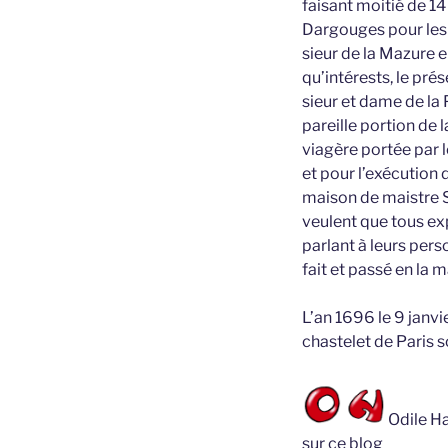
faisant moitié de 14 
Dargouges pour les c
sieur de la Mazure e
qu’intérests, le pré
sieur et dame de la 
pareille portion de
viagère portée par 
et pour l’exécution 
maison de maistre S
veulent que tous expl
parlant à leurs per
fait et passé en la 
L’an 1696 le 9 janvie
chastelet de Paris 
Odile Ha
sur ce blog