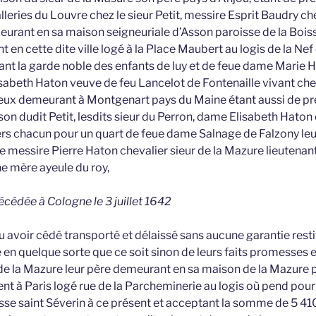
lleries du Louvre chez le sieur Petit, messire Esprit Baudry ch
eurant en sa maison seigneuriale d’Asson paroisse de la Boiss
t en cette dite ville logé à la Place Maubert au logis de la Ne
nt la garde noble des enfants de luy et de feue dame Marie H
abeth Haton veuve de feu Lancelot de Fontenaille vivant che
ieux demeurant à Montgenart pays du Maine étant aussi de pré
ison dudit Petit, lesdits sieur du Perron, dame Elisabeth Haton 
iers chacun pour un quart de feue dame Salnage de Falzony leu
messire Pierre Haton chevalier sieur de la Mazure lieutenan
ne mère ayeule du roy,
écédée à Cologne le 3 juillet 1642
 avoir cédé transporté et délaissé sans aucune garantie resti
en quelque sorte que ce soit sinon de leurs faits promesses e
de la Mazure leur père demeurant en sa maison de la Mazure 
ent à Paris logé rue de la Parcheminerie au logis où pend pou
sse saint Séverin à ce présent et acceptant la somme de 5 410 