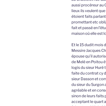
aussi procèreur au C
lieux ils veulent que
étoient faits parlan
promettant etc obli
fait et passé en l’é
maison où elle est 
Et le 15 dudit mois
Messire Jacques Cha
épouse qu’il autoris
de Melé en Poitou é
logis du sieur Huré 
faite du contrat cy 
sieur Dasson et com
du sieur du Surgon a
agréable et en cons
sinon de leurs faits
acceptant le quart a