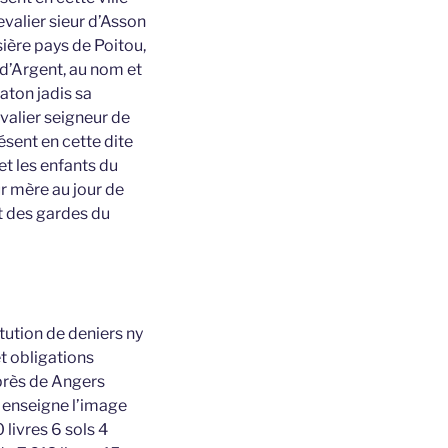
evalier sieur d’Asson
ière pays de Poitou,
f d’Argent, au nom et
aton jadis sa
valier seigneur de
sent en cette dite
et les enfants du
r mère au jour de
t des gardes du
tution de deniers ny
t obligations
près de Angers
r enseigne l’image
livres 6 sols 4