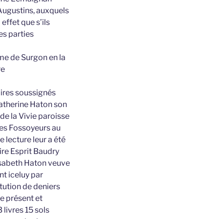
 Augustins, auxquels
 effet que s’ils
es parties
ame de Surgon en la
re
aires soussignés
Catherine Haton son
de la Vivie paroisse
des Fossoyeurs au
 lecture leur a été
sire Esprit Baudry
lisabeth Haton veuve
nt iceluy par
tution de deniers
re présent et
livres 15 sols