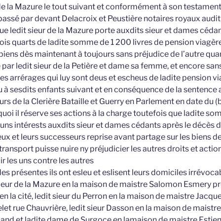
e la Mazure le tout suivant et conformément à son testamen
assé par devant Delacroix et Peustière notaires royaux audit 
que ledit sieur de la Mazure porte auxdits sieur et dames cédan
rois quarts de ladite somme de 1 200 livres de pension viagère i
biens dès maintenant à toujours sans préjudice de l’autre quar
 par ledit sieur de la Petière et dame sa femme, et encore sans
es arrérages qui luy sont deus et escheus de ladite pension vi
u à sesdits enfants suivant et en conséquence de la sentence 
eurs de la Clerière Bataille et Guerry en Parlement en date du (
quoi il réserve ses actions à la charge toutefois que ladite s
ns intérests auxdits sieur et dames cédants après le décès du
ux et leurs successeurs reprise avant partage sur les biens d
transport puisse nuire ny préjudicier les autres droits et actio
r les uns contre les autres
des présentes ils ont esleu et eslisent leurs domiciles irrévocab
 sieur de la Mazure en la maison de maistre Salomon Esmery pr
en la cité, ledit sieur du Perron en la maison de maistre Jacq
let rue Chauvrière, ledit sieur Dasson en la maison de maistr
aland et ladite dame de Surgoce en lamaison de maistre Esti