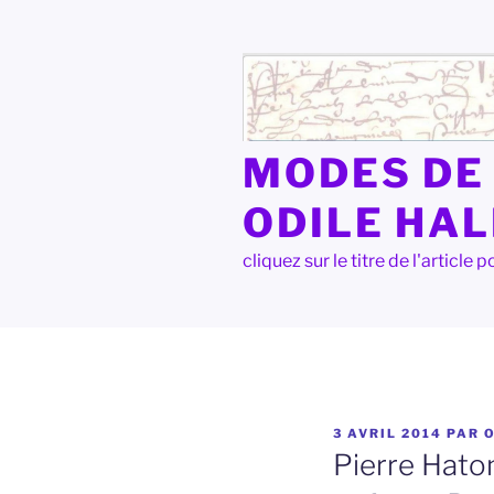
Aller
au
contenu
principal
MODES DE 
ODILE HA
cliquez sur le titre de l'articl
PUBLIÉ
3 AVRIL 2014
PAR
LE
Pierre Haton