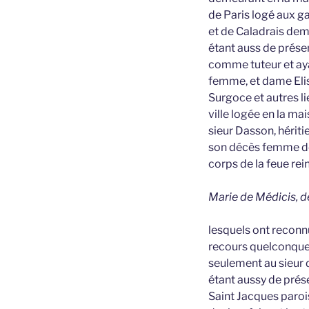
de Paris logé aux ga
et de Caladrais dem
étant auss de présen
comme tuteur et aya
femme, et dame Elis
Surgoce et autres l
ville logée en la ma
sieur Dasson, hérit
son décès femme de 
corps de la feue rei
Marie de Médicis, d
lesquels ont reconnu
recours quelconque 
seulement au sieur 
étant aussy de prés
Saint Jacques paroi