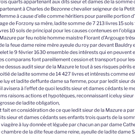
trois quarts appartenant aux dits sieur et dames de la somme d
ppartenant à Charles de Bezonne chevalier seigneur de la Peti
femme à cause d’elle comme héritiers pour pareille portion d’u
ge de Forzony sa mère, ladite somme de 7 213 livres 15 sols f
res 10 sols de principal pour les causes contenues en l’oblig
la Mazure par feu noble homme maistre Florant d’Argouge tréso
de la feue dame reine mère ayeule du roy par devant Bauldry
elet le 9 février 1630 ensemble des intérests qui en peuvent 
es comparans font pareillement cession et transport pour lesd
dessus audit sieur de la Mazure le tout à ses risques périls 
oitié de ladite somme de 14 427 livres et intérests comme est
luy et ladite deffunte dame sa femme, pour par ledit sieur de
 avisera à l’effet de quoi lesdits sieur et dames cédants le m
noms raisons actions et hypotèques, reconnaissant iceluy sieur
grosse de ladite obligation,
 fait en considération de ce que ledit sieur de la Mazure a pa
its sieur et dames cédants ses enfants trois quarts de la som
 viagère à luy donnée et léguée par chacun an par dame Cath
hambre de la dite feue dame reine, ayeulle de ladite dame 