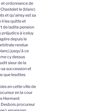
t et ordonnance de
Chastelet le (blanc)
ts et qu’ainsy est sa
l les quitte et
t de ladite pension
 préjudice à iceluy
agère depuis le
arbitrale rendue
blanc) jusqu’à ce
omme cy dessus
dit sieur de la
e sa succession et
ns que lesdites
les en cette ville de
ocureur en la cour
ues Herment
e Desbois procureur
enne Lemaignan