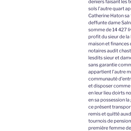
deniers faisant les 
sols l’autre quart a
Catherine Haton sa 
deffunte dame Salna
somme de 14 427 liv
profit du sieur de 
maison et finances 
notaires audit chast
lesdits sieur et dam
sans garantie comme 
appartient l’autre m
communauté d’entre 
et disposer comme il
en leur lieu doirts 
en sa possession la 
ce présent transport
remis et quitté auxd
tournois de pension
première femme de c