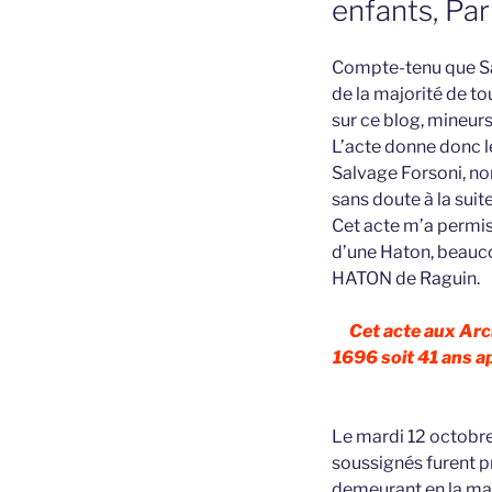
enfants, Par
Compte-tenu que Sal
de la majorité de to
sur ce blog, mineur
L’acte donne donc l
Salvage Forsoni, no
sans doute à la suit
Cet acte m’a permis
d’une Haton, beauco
HATON de Raguin.
Cet acte aux Arc
1696 soit 41 ans apr
Le mardi 12 octobre 
soussignés furent p
demeurant en la mais