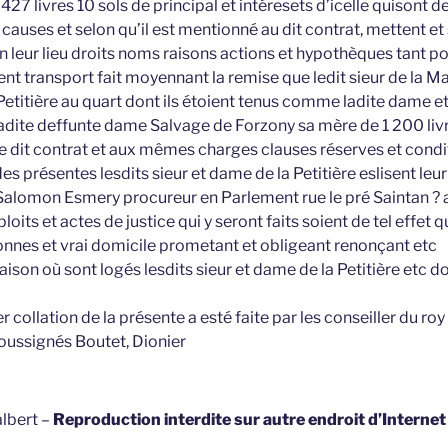
427 livres 10 sols de principal et intéresets d’icelle quisont de
auses et selon qu’il est mentionné au dit contrat, mettent et
n leur lieu droits noms raisons actions et hypothèques tant pou
sent transport fait moyennant la remise que ledit sieur de la Ma
Petitière au quart dont ils étoient tenus comme ladite dame et
 ladite deffunte dame Salvage de Forzony sa mère de 1 200 liv
le dit contrat et aux mêmes charges clauses réserves et condi
des présentes lesdits sieur et dame de la Petitière eslisent leur
alomon Esmery procureur en Parlement rue le pré Saintan ? au
oits et actes de justice qui y seront faits soient de tel effet qu
sonnes et vrai domicile prometant et obligeant renonçant etc
maison où sont logés lesdits sieur et dame de la Petitière etc d
r collation de la présente a esté faite par les conseiller du roy
soussignés Boutet, Dionier
lbert –
Reproduction interdite sur autre endroit d’Interne