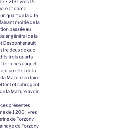
e 7 213 livres 15
tière et dame
n quart de la dite
aisant moitié de la
ation passée au
sier général de la
 et Desbonhenault
estre deus de quoi
its trois quarts
et fortunes auquel
ant un effet de la
 la Mazure en faire
ettent et subrogent
 de la Mazure avoir
r ces présentes
me de 1 200 livres
erine de Forzony
Salnage de Forzony