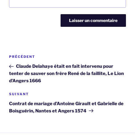
Navigation
Article
PRÉCÉDENT
de
précédent
Claude Delahaye était en fait intervenu pour
l’article
tenter de sauver son frère René de la faillite, Le Lion
d’Angers 1666
Article
SUIVANT
suivant
Contrat de mariage d’Antoine Girault et Gabrielle de
Boisguérin, Nantes et Angers 1574