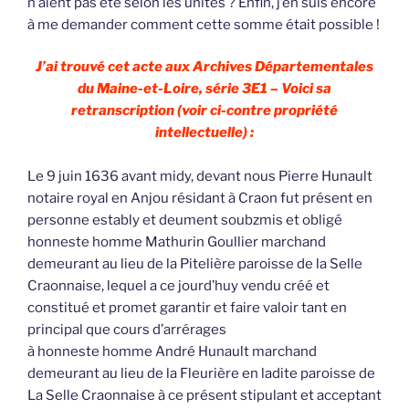
n’aient pas été selon les unités ? Enfin, j’en suis encore
à me demander comment cette somme était possible !
J’ai trouvé cet acte aux Archives Départementales
du Maine-et-Loire, série 3E1 – Voici sa
retranscription (voir ci-contre propriété
intellectuelle) :
Le 9 juin 1636 avant midy, devant nous Pierre Hunault
notaire royal en Anjou résidant à Craon fut présent en
personne estably et deument soubzmis et obligé
honneste homme Mathurin Goullier marchand
demeurant au lieu de la Pitelière paroisse de la Selle
Craonnaise, lequel a ce jourd’huy vendu créé et
constitué et promet garantir et faire valoir tant en
principal que cours d’arrérages
à honneste homme André Hunault marchand
demeurant au lieu de la Fleurière en ladite paroisse de
La Selle Craonnaise à ce présent stipulant et acceptant