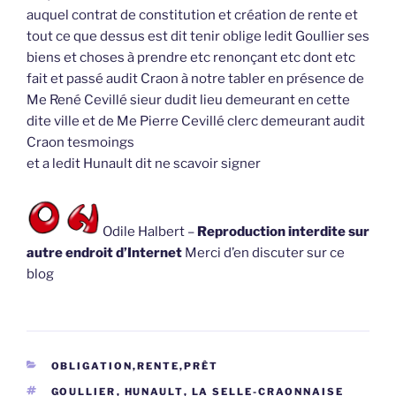
auquel contrat de constitution et création de rente et
tout ce que dessus est dit tenir oblige ledit Goullier ses
biens et choses à prendre etc renonçant etc dont etc
fait et passé audit Craon à notre tabler en présence de
Me René Cevillé sieur dudit lieu demeurant en cette
dite ville et de Me Pierre Cevillé clerc demeurant audit
Craon tesmoings
et a ledit Hunault dit ne scavoir signer
Odile Halbert –
Reproduction interdite sur
autre endroit d’Internet
Merci d’en discuter sur ce
blog
CATÉGORIES
OBLIGATION,RENTE,PRÊT
ÉTIQUETTES
GOULLIER
,
HUNAULT
,
LA SELLE-CRAONNAISE