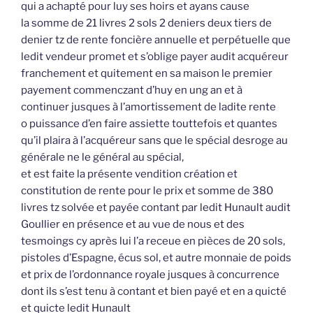
qui a achapté pour luy ses hoirs et ayans cause
la somme de 21 livres 2 sols 2 deniers deux tiers de
denier tz de rente foncière annuelle et perpétuelle que
ledit vendeur promet et s’oblige payer audit acquéreur
franchement et quitement en sa maison le premier
payement commenczant d’huy en ung an et à
continuer jusques à l’amortissement de ladite rente
o puissance d’en faire assiette touttefois et quantes
qu’il plaira à l’acquéreur sans que le spécial desroge au
générale ne le général au spécial,
et est faite la présente vendition création et
constitution de rente pour le prix et somme de 380
livres tz solvée et payée contant par ledit Hunault audit
Goullier en présence et au vue de nous et des
tesmoings cy après lui l’a receue en pièces de 20 sols,
pistoles d’Espagne, écus sol, et autre monnaie de poids
et prix de l’ordonnance royale jusques à concurrence
dont ils s’est tenu à contant et bien payé et en a quicté
et quicte ledit Hunault