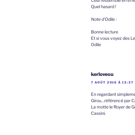
Cela ressemble en effet
Quel hasard !
Note d’Odile :
Bonne lecture
Et si vous voyez des Le
Odile
kerloveou
7 AOÛT 2016 À 13:37
En regardant simplemen
Girou…référencé par Ca
La motte le Royer de Ge
Cassini.