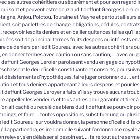
avec ses autres cohéritiers ou séparément et pour son regard
ui sont et peuvent estre deuz audit deffunt Georges Leroier 
aigne, Anjou, Poictou, Touraine et Mayne et partout ailleurs 
ent, soit par lettres de change, obligations, cédules, contrat
 recepvoir lesdits deniers et en bailler quitances telles qu’il 
dées soit de principal termes fruits despens ou intérests en 
 de deniers par ledit Goureau avec les autres cohéritiers o
e, en donner termes avec caution ou sans caution, … avec ou gara
 deffunt Georges Leroier paroissent vendu en gage ou hypot
schassent le deu d’icelle constituante et consorts, poursuivre
 désistements d’hypothèques, faire juger ordonner ou … entr
bution et tous deniers appartenant à leurs despens, et pour le
it deffunt Georges Leroyer a faits s’ils sy trouve aucuns troub
appeller les vendeurs et tous autres pour garantir et tirer à
e l’on ait caché ou recelé des biens dudit deffunt se pourvoir po
moings, et faire … toutes oppositions, substituer ung ou plusi
 ledit Goureau leur vouldra donner, la personne d’icelle dite 
u’il appartiendra, eslire domicile suivant l’ordonnance royale
 relever, s’en délaisser si besoin est, … faire tout autre serme