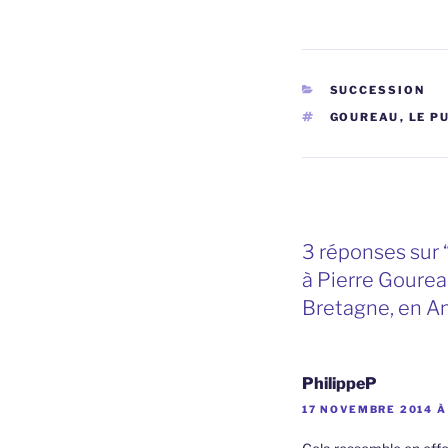
CATÉGORIES
SUCCESSION
ÉTIQUETTES
GOUREAU
,
LE P
3 réponses sur 
à Pierre Gourea
Bretagne, en An
PhilippeP
17 NOVEMBRE 2014 À