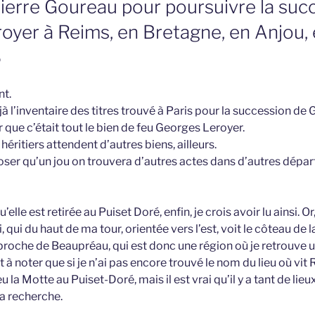
Pierre Goureau pour poursuivre la suc
oyer à Reims, en Bretagne, en Anjou, 
6
t.
éjà l’inventaire des titres trouvé à Paris pour la succession de
 que c’était tout le bien de feu Georges Leroyer.
s héritiers attendent d’autres biens, ailleurs.
oser qu’un jou on trouvera d’autres actes dans d’autres dépa
qu’elle est retirée au Puiset Doré, enfin, je crois avoir lu ainsi. O
, qui du haut de ma tour, orientée vers l’est, voit le côteau de 
proche de Beaupréau, qui est donc une région où je retrouve u
est à noter que si je n’ai pas encore trouvé le nom du lieu où v
lieu la Motte au Puiset-Doré, mais il est vrai qu’il y a tant de li
la recherche.