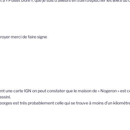
 à « Puiset Doré », que je suis d’ailleurs en train d’éplucher les BMS 
royer merci de faire signe
t une carte IGN on peut constater que le maison de « Nogeron » est 
ssini.
orges est très probablement celle qui se trouve à moins d’un kilomètre 