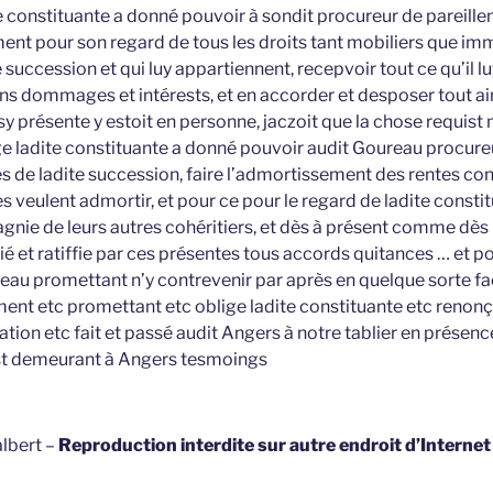
 constituante a donné pouvoir à sondit procureur de pareille
ent pour son regard de tous les droits tant mobiliers que imm
succession et qui luy appartiennent, recepvoir tout ce qu’il lu
ns dommages et intérests, et en accorder et desposer tout ai
 sy présente y estoit en personne, jaczoit que la chose requi
ge ladite constituante a donné pouvoir audit Goureau procur
 de ladite succession, faire l’admortissement des rentes cons
es veulent admortir, et pour ce pour le regard de ladite consti
gnie de leurs autres cohéritiers, et dès à présent comme dès l
fié et ratiffie par ces présentes tous accords quitances … et p
ureau promettant n’y contrevenir par après en quelque sorte f
ement etc promettant etc oblige ladite constituante etc renonç
on etc fait et passé audit Angers à notre tablier en présen
st demeurant à Angers tesmoings
lbert –
Reproduction interdite sur autre endroit d’Interne