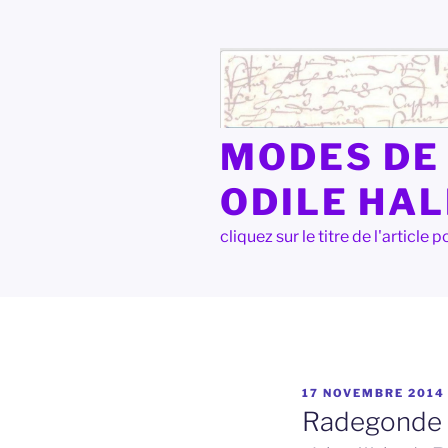
Aller
au
contenu
principal
MODES DE 
ODILE HA
cliquez sur le titre de l'articl
PUBLIÉ
17 NOVEMBRE 2014
LE
Radegonde L