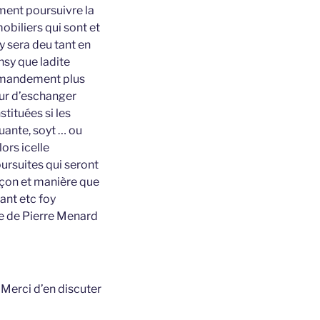
ment poursuivre la
obiliers qui sont et
y sera deu tant en
nsy que ladite
st mandement plus
eur d’eschanger
tituées si les
tuante, soyt … ou
ors icelle
oursuites qui seront
açon et manière que
ant etc foy
ce de Pierre Menard
t
Merci d’en discuter