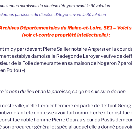
ciennes paroisses du diocèse d'Angers avant la Révolution
 Archives Départementales du Maine-et-Loire, 5E1 – Voici s
(voir ci-contre propriété intellectuelle) :
t midy par (devant Pierre Sailler notaire Angers) en la cour du
ement establye damoiselle Radegonde Leroyer veufve de de
ieur de la Folie demeurante en sa maison de Nogeron ? paro
 en Poitou »)
re le nom du lieu et de la paroisse, car je ne suis sure de rien.
 ceste ville, icelle Leroier héritière en partie de deffunt Geor
soubzmetant etc confesse avoir fait nommé créé et constitué 
constitue noble homme Pierre Gourau sieur du Pastis demeura
té son procureur général et spécial auquel elle a donné pouvoi