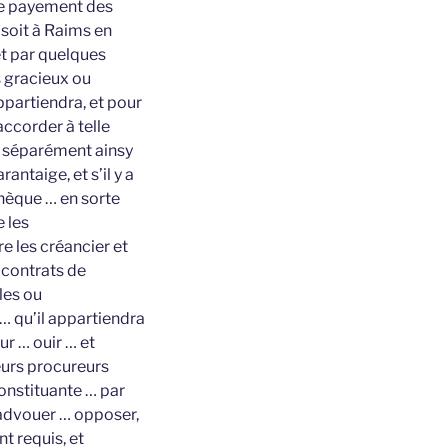
 le payement des
soit à Raims en
et par quelques
s gracieux ou
appartiendra, et pour
accorder à telle
u séparément ainsy
ntaige, et s’il y a
hèque … en sorte
 les
e les créancier et
s contrats de
les ou
 … qu’il appartiendra
ur … ouir … et
eurs procureurs
constituante … par
 advouer … opposer,
nt requis, et