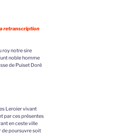
a retranscription
 roy notre sire
ffunt noble homme
isse de Puiset Doré
ges Leroier vivant
et par ces présentes
nt en ceste ville
r de poursuvre soit