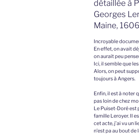
détaillée à 
Georges Ler
Maine, 160
Incroyable documen
En effet, on avait d
on aurait peu penser
Ici, il semble que le
Alors, on peut supp
toujours à Angers.
Enfin, il est à noter 
pas loin de chez moi
Le Puiset-Doré est 
famille Leroyer. Il 
cet acte, j’ai vu un 
n’est pa au bout de 