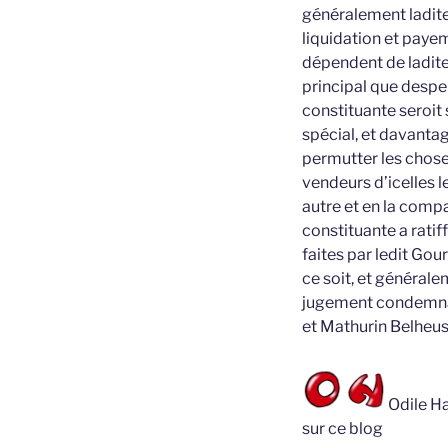
généralement ladite
liquidation et payem
dépendent de ladite 
principal que despe
constituante seroit
spécial, et davanta
permutter les choses
vendeurs d’icelles l
autre et en la compa
constituante a ratif
faites par ledit Go
ce soit, et général
jugement condemnati
et Mathurin Belheu
Odile Ha
sur ce blog