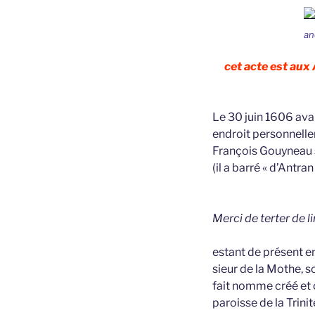
an
cet acte est aux
Le 30 juin 1606 avan
endroit personnell
François Gouyneau s
(il a barré « d’Antran
Merci de terter de li
estant de présent en
sieur de la Mothe, 
fait nomme créé et 
paroisse de la Trini