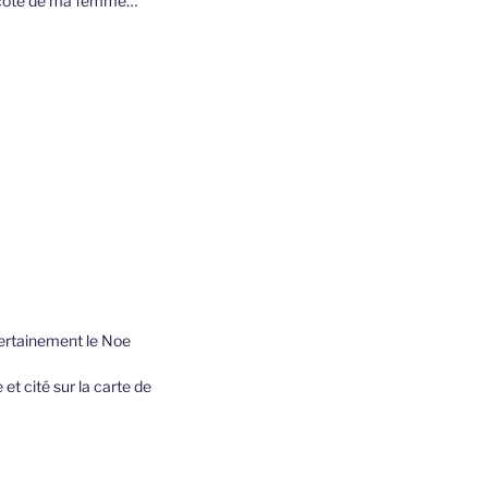
du coté de ma femme…
certainement le Noe
et cité sur la carte de