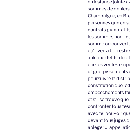
en instance jointe 
sommes de deniers q
Champaigne, en Bret
personnes que ce soi
contrats pignoratifs,
les sommes non liqui
somme ou couverture
qu’il verra bon estr
aulcune debte dudit
que les ventes empe
déguerpissements et
poursuivre la distri
constitution que led
empeschements faire 
et s’il se trouve qu
confronter tous tes
avec tel pouvoir que
devant tous juges q
apleger … appellation