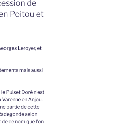
cession de
en Poitou et
 Georges Leroyer, et
rtements mais aussi
r, le Puiset Doré n’est
la Varenne en Anjou.
ne partie de cette
it Radegonde selon
eux de ce nom que l’on