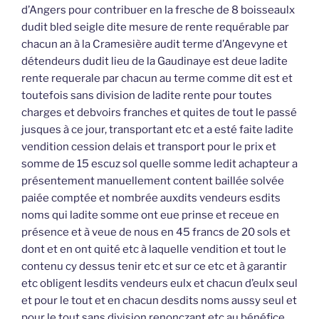
d’Angers pour contribuer en la fresche de 8 boisseaulx
dudit bled seigle dite mesure de rente requérable par
chacun an à la Cramesière audit terme d’Angevyne et
détendeurs dudit lieu de la Gaudinaye est deue ladite
rente requerale par chacun au terme comme dit est et
toutefois sans division de ladite rente pour toutes
charges et debvoirs franches et quites de tout le passé
jusques à ce jour, transportant etc et a esté faite ladite
vendition cession delais et transport pour le prix et
somme de 15 escuz sol quelle somme ledit achapteur a
présentement manuellement content baillée solvée
paiée comptée et nombrée auxdits vendeurs esdits
noms qui ladite somme ont eue prinse et receue en
présence et à veue de nous en 45 francs de 20 sols et
dont et en ont quité etc à laquelle vendition et tout le
contenu cy dessus tenir etc et sur ce etc et à garantir
etc obligent lesdits vendeurs eulx et chacun d’eulx seul
et pour le tout et en chacun desdits noms aussy seul et
pour le tout sans division renonczant etc au bénéfice