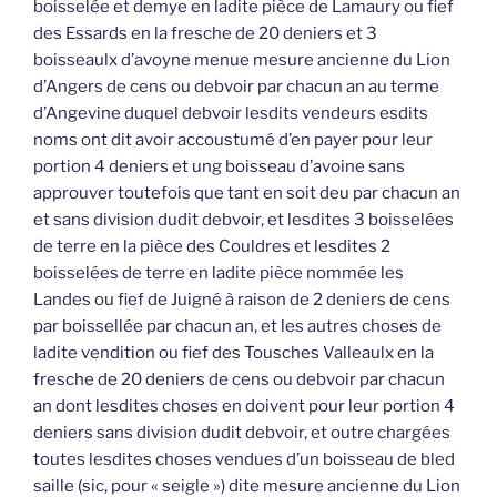
boisselée et demye en ladite pièce de Lamaury ou fief
des Essards en la fresche de 20 deniers et 3
boisseaulx d’avoyne menue mesure ancienne du Lion
d’Angers de cens ou debvoir par chacun an au terme
d’Angevine duquel debvoir lesdits vendeurs esdits
noms ont dit avoir accoustumé d’en payer pour leur
portion 4 deniers et ung boisseau d’avoine sans
approuver toutefois que tant en soit deu par chacun an
et sans division dudit debvoir, et lesdites 3 boisselées
de terre en la pièce des Couldres et lesdites 2
boisselées de terre en ladite pièce nommée les
Landes ou fief de Juigné à raison de 2 deniers de cens
par boissellée par chacun an, et les autres choses de
ladite vendition ou fief des Tousches Valleaulx en la
fresche de 20 deniers de cens ou debvoir par chacun
an dont lesdites choses en doivent pour leur portion 4
deniers sans division dudit debvoir, et outre chargées
toutes lesdites choses vendues d’un boisseau de bled
saille (sic, pour « seigle ») dite mesure ancienne du Lion