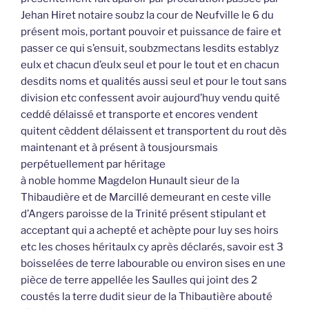
Jehan Hiret notaire soubz la cour de Neufville le 6 du
présent mois, portant pouvoir et puissance de faire et
passer ce qui s’ensuit, soubzmectans lesdits establyz
eulx et chacun d’eulx seul et pour le tout et en chacun
desdits noms et qualités aussi seul et pour le tout sans
division etc confessent avoir aujourd’huy vendu quité
ceddé délaissé et transporte et encores vendent
quitent cèddent délaissent et transportent du rout dès
maintenant et à présent à tousjoursmais
perpétuellement par héritage
à noble homme Magdelon Hunault sieur de la
Thibaudière et de Marcillé demeurant en ceste ville
d’Angers paroisse de la Trinité présent stipulant et
acceptant qui a achepté et achèpte pour luy ses hoirs
etc les choses héritaulx cy après déclarés, savoir est 3
boisselées de terre labourable ou environ sises en une
pièce de terre appellée les Saulles qui joint des 2
coustés la terre dudit sieur de la Thibautière abouté