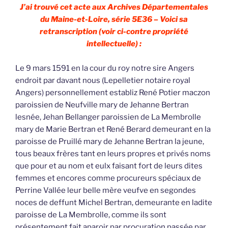
J’ai trouvé cet acte aux Archives Départementales
du Maine-et-Loire, série 5E36 – Voici sa
retranscription (voir ci-contre propriété
intellectuelle) :
Le 9 mars 1591 en la cour du roy notre sire Angers
endroit par davant nous (Lepelletier notaire royal
Angers) personnellement establiz René Potier maczon
paroissien de Neufville mary de Jehanne Bertran
lesnée, Jehan Bellanger paroissien de La Membrolle
mary de Marie Bertran et René Berard demeurant en la
paroisse de Pruillé mary de Jehanne Bertran la jeune,
tous beaux frères tant en leurs propres et privés noms
que pour et au nom et eulx faisant fort de leurs dites
femmes et encores comme procureurs spéciaux de
Perrine Vallée leur belle mère veufve en segondes
noces de deffunt Michel Bertran, demeurante en ladite
paroisse de La Membrolle, comme ils sont
présentement fait aparoir par procuration passée par