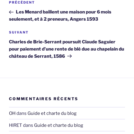
Article
PRÉCÉDENT
de
précédent
Les Menard baillent une maison pour 6 mois
l’article
seulement, et à 2 preneurs, Angers 1593
Article
SUIVANT
suivant
Charles de Brie-Serrant poursuit Claude Saguier
pour paiement d’une rente de blé due au chapelain du
château de Serrant, 1586
COMMENTAIRES RÉCENTS
OH
dans
Guide et charte du blog
HIRET
dans
Guide et charte du blog