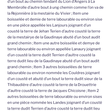
d’un bout au chemin tendant du Lion d’Angers à La
Membrolle d’autre bout à ung chemin comme l’on va de
la Rejonnière à la mestairie du Vivier ; Item une
boisselée et demie de terre labourable ou environ sise
en une pièce appellée les Lanjours joignant d’un
cousté la terre de Jehan Terien d’autre cousté la terre
de la mestairye de la Gaudinaye abuté d’un bout audit
grand chemin ; Item une autre boisselée et demye de
terre labourable ou environ appellée Lanaury joignant
d’un cousté la terre dudit Terrien d’aultre cousté la
terre dudit lieu de la Gaudinaye abuté d’un bout audit
grand chemin ; Item 3 autres boisselées de terre
labourable ou environ nommée les Couldres joignant
d’un cousté et abuté d’un bout la terre dudit sieur de la
Thibaudière d’autre cousté la terre de la Drouettrie
d’aultre cousté la terre de Jacques Chicoisne ; Item 2
autres boisselées de terre labourable ou environ sises
en une pièce nommée les Landes joignant d’un cousté
la terre dudit Terrien d’autre cousté la terre dudit lieu