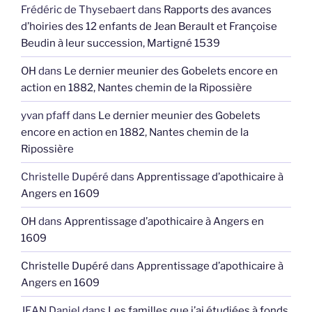
Frédéric de Thysebaert
dans
Rapports des avances
d’hoiries des 12 enfants de Jean Berault et Françoise
Beudin à leur succession, Martigné 1539
OH
dans
Le dernier meunier des Gobelets encore en
action en 1882, Nantes chemin de la Ripossière
yvan pfaff
dans
Le dernier meunier des Gobelets
encore en action en 1882, Nantes chemin de la
Ripossière
Christelle Dupéré
dans
Apprentissage d’apothicaire à
Angers en 1609
OH
dans
Apprentissage d’apothicaire à Angers en
1609
Christelle Dupéré
dans
Apprentissage d’apothicaire à
Angers en 1609
JEAN Daniel
dans
Les familles que j’ai étudiées à fonds