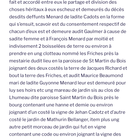
fait et accordé entre eux le partage et division des
choses héritaux à eux escheuz et demeurés du décès
desdits deffunts Menard de ladite Cadots en la forme
qui s’ensuit, scavoir est du consentement respectif de
chacun d’eux est et demeure audit Gaulmer à cause de
sadite femme et à François Menard par moitié et
indivisement 2 boisselées de terre ou environ à
prendre en ung clotteau nommé les Friches près la
mestairie dudit lieu en la paroisse de St Martin du Bois
joignant des deux costés la terre de Jacques Richard et
bout la terre des Friches, et audit Maurice Beaumond
mari de ladite Guyonne Menard leur est demeuré pour
luy ses hoirs etc ung mareau de jardin sis au clos de
Lhumeau dite paroisse Saint Martin du Bois près le
bourg contenant une hanne et demie ou environ
joignant d’un costé la vigne de Jehan Cadotz et d’autre
costé le jardin de Mathurin Bellanger, item plus ung
autre petit morceau de jardin qui fut en vigne
contenant une code ou environ joignant la vigne des