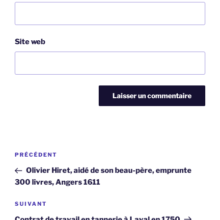
Site web
Navigation
Article
PRÉCÉDENT
de
précédent
Olivier Hiret, aidé de son beau-père, emprunte
l’article
300 livres, Angers 1611
Article
SUIVANT
suivant
Contrat de travail en tannerie à Laval en 1750