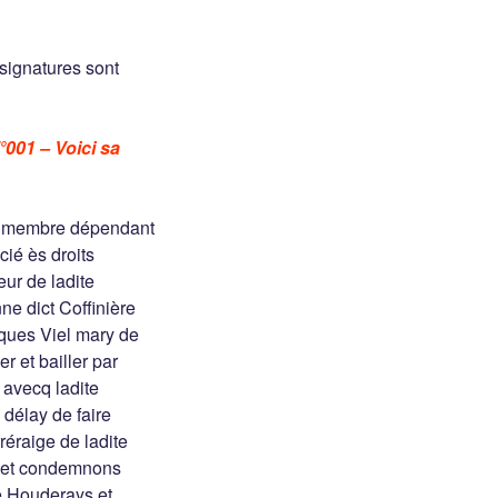
 signatures sont
001 – Voici sa
aon membre dépendant
ié ès droits
eur de ladite
ne dict Coffinière
ques Viel mary de
 et bailler par
é avecq ladite
délay de faire
réraige de ladite
né et condemnons
ée Houderays et