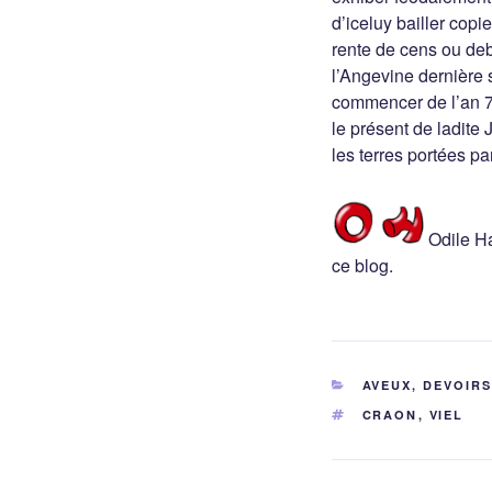
d’iceluy bailler copi
rente de cens ou de
l’Angevine dernière 
commencer de l’an 79
le présent de ladite
les terres portées pa
Odile Ha
ce blog.
CATÉGORIES
AVEUX, DEVOIR
ÉTIQUETTES
CRAON
,
VIEL