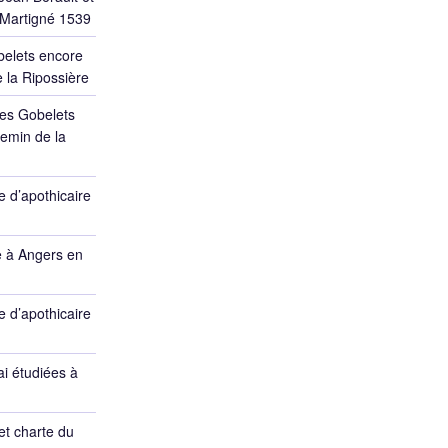
 Martigné 1539
belets encore
 la Ripossière
des Gobelets
emin de la
 d’apothicaire
e à Angers en
 d’apothicaire
ai étudiées à
et charte du