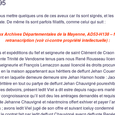
95
ous mettre quelques uns de ces aveux car ils sont signés, et les
te. De même ils sont parfois filiatifs, comme celui qui suit :
aux Archives Départementales de la Mayenne, AD53-H138 – f°
retranscription (voir ci-contre propriété intellectuelle) :
ets et expéditions du fief et seigneurie de saint Clément de Cr
ainte Trinité de Vendosme tenus pars nous René Rousseau licenc
seigneurie et François Lemaczon aussi licencié ès droits procur
é en la maison appartenant aux héritiers de deffunt Jehan Couen
ent en laquelle demeure demeure sire Jehan Hamon hoste : Jac
tière en tout ou partye de deffunt Jehan Chauvigné pourexhiber
les debvoirs, présent ledit Viel a dit estre depuis nagu-ers mari
 congnoissance qu’il soit deu les arrérages demandés et requis 
 de Jehanne Chauvigné et néantmoins offert exhiver et payer l’ar
s ; avons ledit Viel jugé de son offre et suivant iceluy condem
le contrat fait par ledit deffunt Chauvigné avecq deffunte Ren