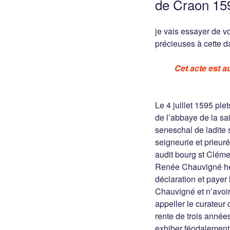
de Craon 15
je vais essayer de v
précieuses à cette da
Cet acte est 
Le 4 juillet 1595 pl
de l’abbaye de la s
seneschal de ladite 
seigneurie et prieur
audit bourg st Clém
Renée Chauvigné héri
déclaration et payer 
Chauvigné et n’avoir
appeller le curateur
rente de trois année
exhiber féodalement 