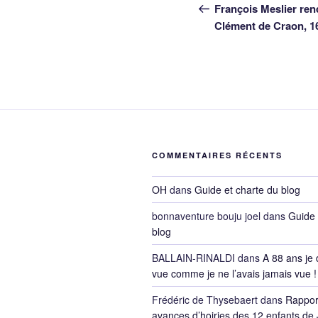
de
précédent
François Meslier ren
Clément de Craon, 1
l’article
COMMENTAIRES RÉCENTS
OH
dans
Guide et charte du blog
bonnaventure bouju joel
dans
Guide 
blog
BALLAIN-RINALDI
dans
A 88 ans je 
vue comme je ne l’avais jamais vue !
Frédéric de Thysebaert
dans
Rappor
avances d’hoiries des 12 enfants de 