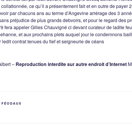
e collationnée, ce qu’il a présentement fait et en outre de payer 
bvoir par chacuns ans au terme d’Angevine arrérage des 3 ann
sans préjudice de plus grands debvoirs, et pour le regard des 
 fera appeler Gilles Chauvigné ci devant curateur de ladite fe
 Jehanne, et aux prochains plets auquel jour le condemnons baill
r ledit contrat tenues du fief et seigneurie de céans
lbert –
Reproduction interdite sur autre endroit d’Internet
Me
S FÉODAUX