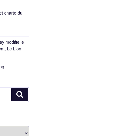
et charte du
ay modifie le
ent, Le Lion
log
Recherche