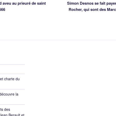
d aveu au prieuré de saint
Simon Desnos se fait payer
666
Rocher, qui sont des Marc
et charte du
découvre la
ts des
Jean Berault et