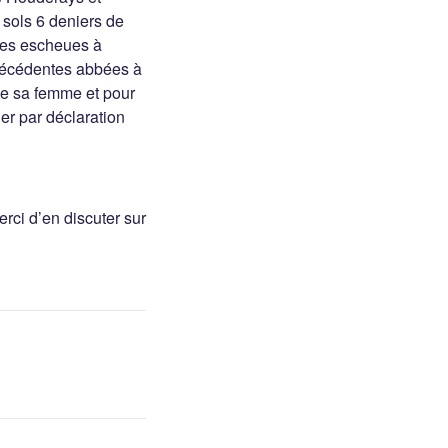
2 sols 6 deniers de
ées escheues à
précédentes abbées à
ue sa femme et pour
er par déclaration
rci d’en discuter sur