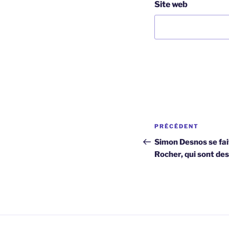
Site web
Navigation
Article
PRÉCÉDENT
de
précédent
Simon Desnos se fai
Rocher, qui sont de
l’article