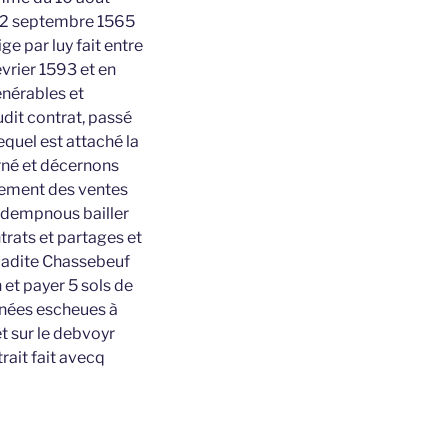
u 2 septembre 1565
ge par luy fait entre
évrier 1593 et en
énérables et
dit contrat, passé
quel est attaché la
rné et décernons
ayement des ventes
condempnous bailler
trats et partages et
 ladite Chassebeuf
et payer 5 sols de
nnées escheues à
et sur le debvoyr
rait fait avecq