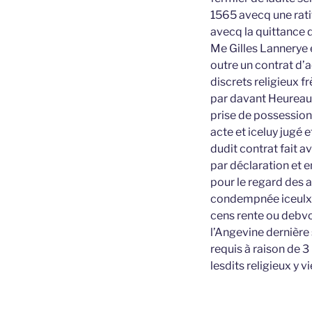
1565 avecq une rati
avecq la quittance d
Me Gilles Lannerye e
outre un contrat d’a
discrets religieux 
par davant Heureau 
prise de possession
acte et iceluy jugé 
dudit contrat fait a
par déclaration et e
pour le regard des 
condempnée iceulx e
cens rente ou debvo
l’Angevine dernière 
requis à raison de 
lesdits religieux y v