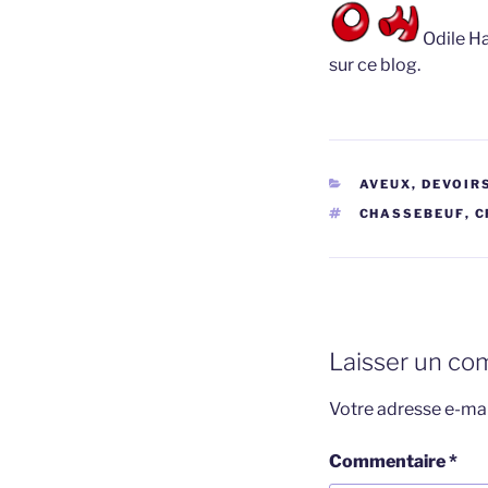
Odile Ha
sur ce blog.
CATÉGORIES
AVEUX, DEVOIR
ÉTIQUETTES
CHASSEBEUF
,
C
Laisser un co
Votre adresse e-mai
Commentaire
*