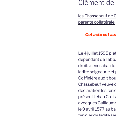
Clément de
les Chassebeuf de C
parente collatérale.
Cet acte est a
Le 4 juillet 1595 pl
dépendant de l’abba
droits seneschal de
ladite seigneurie et
Coffinière audit bo
Chassebeuf veuve de
déclaration les terr
présent Jehan Croiss
avecques Guillaume
le 9 avril 1577 au b
fermier de ladite s