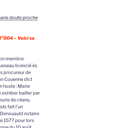
 sans doute proche
°004 – Voici sa
Craon membre
usseau licencié ès
ts procureur de
han Couenne dict
 hoste : Marie
exhiber bailler par
neurie de céans,
ts fait l’un
 Denouauld notaire
ai 1577 pour lors
emme du 10 août