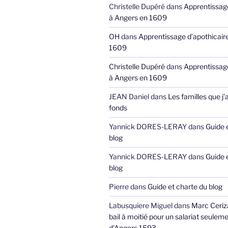
Christelle Dupéré
dans
Apprentissage
à Angers en 1609
OH
dans
Apprentissage d’apothicair
1609
Christelle Dupéré
dans
Apprentissage
à Angers en 1609
JEAN Daniel
dans
Les familles que j’
fonds
Yannick DORES-LERAY
dans
Guide 
blog
Yannick DORES-LERAY
dans
Guide 
blog
Pierre
dans
Guide et charte du blog
Labusquiere Miguel
dans
Marc Ceriz
bail à moitié pour un salariat seuleme
d’Angers 1593