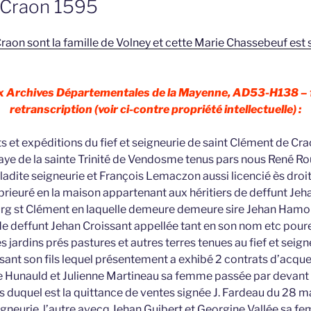
 Craon 1595
raon sont la famille de Volney et cette Marie Chassebeuf est
ux Archives Départementales de la Mayenne, AD53-H138 – f
retranscription (voir ci-contre propriété intellectuelle) :
ets et expéditions du fief et seigneurie de saint Clément de 
ye de la sainte Trinité de Vendosme tenus pars nous René Ro
 ladite seigneurie et François Lemaczon aussi licencié ès droi
 prieuré en la maison appartenant aux héritiers de deffunt Je
urg st Clément en laquelle demeure demeure sire Jehan Hamon
 deffunt Jehan Croissant appellée tant en son nom etc poure 
es jardins prés pastures et autres terres tenues au fief et seig
ant son fils lequel présentement a exhibé 2 contrats d’acques
 Hunauld et Julienne Martineau sa femme passée par devant
as duquel est la quittance de ventes signée J. Fardeau du 28 m
eigneurie, l’autre avecq Jehan Guibert et Georgine Vallée sa f