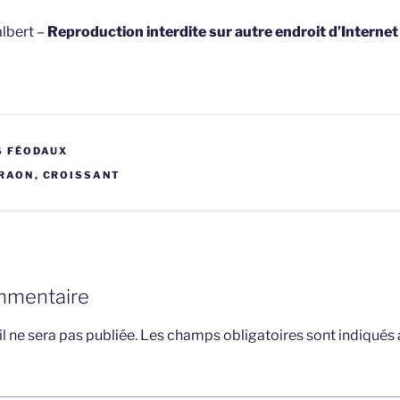
lbert –
Reproduction interdite sur autre endroit d’Interne
S FÉODAUX
RAON
,
CROISSANT
mmentaire
l ne sera pas publiée.
Les champs obligatoires sont indiqués