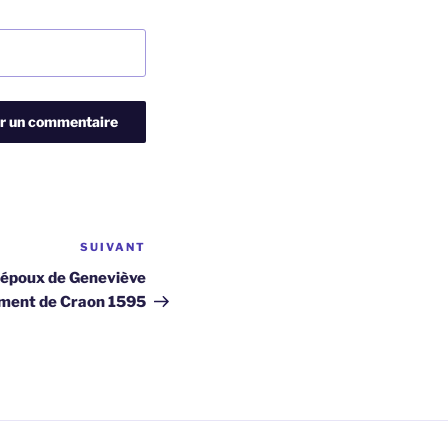
SUIVANT
Article
suivant
 époux de Geneviève
ément de Craon 1595