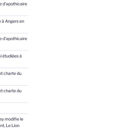
 d’apothicaire
e à Angers en
 d’apothicaire
ai étudiées à
et charte du
et charte du
ay modifie le
nt, Le Lion