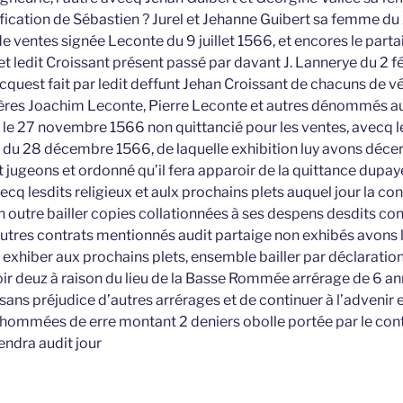
fication de Sébastien ? Jurel et Jehanne Guibert sa femme d
e ventes signée Leconte du 9 juillet 1566, et encores le partai
t ledit Croissant présent passé par davant J. Lannerye du 2 f
cquest fait par ledit deffunt Jehan Croissant de chacuns de v
frères Joachim Leconte, Pierre Leconte et autres dénommés au
le 27 novembre 1566 non quittancié pour les ventes, avecq le
 du 28 décembre 1566, de laquelle exhibition luy avons déce
et jugeons et ordonné qu’il fera apparoir de la quittance dup
vecq lesdits religieux et aulx prochains plets auquel jour la 
n outre bailler copies collationnées à ses despens desdits con
autres contrats mentionnés audit partaige non exhibés avons
xhiber aux prochains plets, ensemble bailler par déclaration 
ir deuz à raison du lieu de la Basse Rommée arrérage de 6 a
sans préjudice d’autres arrérages et de continuer à l’advenir 
3 hommées de erre montant 2 deniers obolle portée par le cont
iendra audit jour