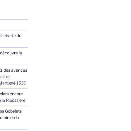
et charte du
 découvre la
ts des avances
ult et
 Martigné 1539
elets encore
 la Ripossière
des Gobelets
emin de la