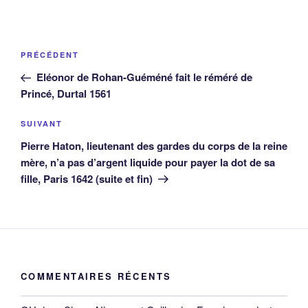
Navigation
Article
PRÉCÉDENT
de
précédent
Eléonor de Rohan-Guéméné fait le réméré de
l’article
Princé, Durtal 1561
Article
SUIVANT
suivant
Pierre Haton, lieutenant des gardes du corps de la reine
mère, n’a pas d’argent liquide pour payer la dot de sa
fille, Paris 1642 (suite et fin)
COMMENTAIRES RÉCENTS