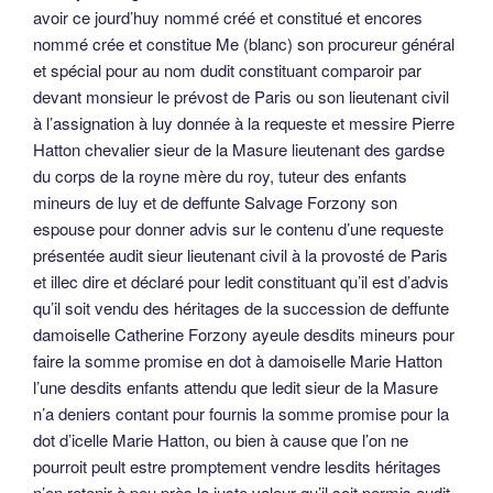
avoir ce jourd’huy nommé créé et constitué et encores
nommé crée et constitue Me (blanc) son procureur général
et spécial pour au nom dudit constituant comparoir par
devant monsieur le prévost de Paris ou son lieutenant civil
à l’assignation à luy donnée à la requeste et messire Pierre
Hatton chevalier sieur de la Masure lieutenant des gardse
du corps de la royne mère du roy, tuteur des enfants
mineurs de luy et de deffunte Salvage Forzony son
espouse pour donner advis sur le contenu d’une requeste
présentée audit sieur lieutenant civil à la provosté de Paris
et illec dire et déclaré pour ledit constituant qu’il est d’advis
qu’il soit vendu des héritages de la succession de deffunte
damoiselle Catherine Forzony ayeule desdits mineurs pour
faire la somme promise en dot à damoiselle Marie Hatton
l’une desdits enfants attendu que ledit sieur de la Masure
n’a deniers contant pour fournis la somme promise pour la
dot d’icelle Marie Hatton, ou bien à cause que l’on ne
pourroit peult estre promptement vendre lesdits héritages
n’en retenir à peu près la juste valeur qu’il soit permis audit