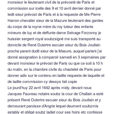
monsieur le lieutenant civil de la prévosté de Paris et
commission sur icelle des 9 et 10 avril dernier donné par
ledit sieur prévost de Paris et à la requeste de Me Pierre
Harron chevalier sieur de la Mazure lieutenant des gardes
du corps de la royne mère du roy tuteur des enfants
mineurs de luy et de deffunte dame Selvage Forzonny je
huissier sergent royal soubzsigné me suis transporté au
domicile de René Dutertre escuier sieur du Bois Joullain
proche parent dudit sieur de la Masure, auquel parlant j’ai
donné assignation à comparoir samedi en 3 sepmaines par
devant monsieur le prévost de Paris ou que ce soit à 10 h
du matin, en la chambre civile du chastelet de Paris pour
donner adiv sur le contenu en ladite requeste de laquelle et
de ladite commission cy dessys fait copie
Le jourd’huy 22 avril 1642 après midy, devant nous
Jacques Fauveau notaire soubz la cour de Challain a esté
présent René Dutertre escuier sieur du Bois Joullain et y
demeurant paroisse d’Angrie lequel deument soubzmis
estably et obligé soubz ladiet cour ses hoirs etc confesse