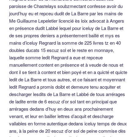
paroisse de Chastelays soubzmectant confesse avoir du
jourd’huy eu et repceu dudit de La Barre par les mains de
Me Guillaume Lepeletier licencié ès loix advocat à Angers
en présence dudit Labbé lequel pour iceluy de La Barre et
de ses propres deniers a présentement baillé et mys es
mains d’iceluy Regnard la somme de 225 livres tz en 40
doubles ducats 15 escuz sol et le reste en monnaye,
laquelle somme ledit Regnard a eue et repceue
manuellement content en présence et à veude de nous et
dont il se tient à content et bien poyé et en a quicté et quicte
ledit de La Barre et tous autres, et ce faisant et moyennant
ledit Regnard a promis doibt et demeure tenu acquiter et
descharger lesdits de La Barre et Labbé de tous arrérages
de ladite ernte de 6 escuz d’or sol tant en principal que
arrérages dedans d’huy en deux ans prochainement
venant, et leur en bailler lettres d’acquit et descharge
vallables en forme autentique dedans iceluy temps de deux
ans, à la peine de 20 escuz d’or sol de peine commise dès