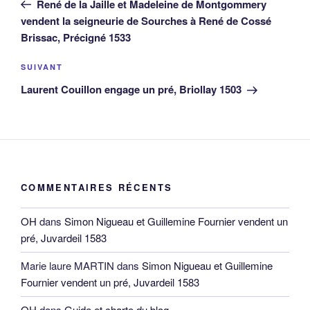
René de la Jaille et Madeleine de Montgommery
l’article
vendent la seigneurie de Sourches à René de Cossé
Brissac, Précigné 1533
Article
SUIVANT
suivant
Laurent Couillon engage un pré, Briollay 1503
COMMENTAIRES RÉCENTS
OH
dans
Simon Nigueau et Guillemine Fournier vendent un
pré, Juvardeil 1583
Marie laure MARTIN
dans
Simon Nigueau et Guillemine
Fournier vendent un pré, Juvardeil 1583
OH
dans
Guide et charte du blog