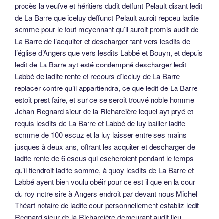
procès la veufve et héritiers dudit deffunt Pelault disant ledit
de La Barre que iceluy deffunct Pelault auroit repceu ladite
somme pour le tout moyennant qu’il auroit promis audit de
La Barre de l’acquiter et descharger tant vers lesdits de
l’église d’Angers que vers lesdits Labbé et Bouyn, et depuis
ledit de La Barre ayt esté condempné descharger ledit
Labbé de ladite rente et recours d’iceluy de La Barre
replacer contre qu’il appartiendra, ce que ledit de La Barre
estoit prest faire, et sur ce se seroit trouvé noble homme
Jehan Regnard sieur de la Richarcière lequel ayt pryé et
requis lesdits de La Barre et Labbé de luy bailler ladite
somme de 100 escuz et la luy laisser entre ses mains
jusques à deux ans, offrant les acquiter et descharger de
ladite rente de 6 escus qui escheroient pendant le temps
qu’il tiendroit ladite somme, à quoy lesdits de La Barre et
Labbé ayent bien voulu obéir pour ce est il que en la cour
du roy notre sire à Angers endroit par devant nous Michel
Théart notaire de ladite cour personnellement establiz ledit
Regnard sieur de la Richarcière demeurant audit lieu