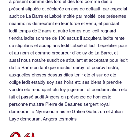
à présent comme dès lors et dès lors comme dès à
présent stipulée et déclarée en cas de deffault, par especial
audit de La Barre et Labbé moitié par moitié, ces présentes
néanmoins demeurant en leur force et vertu, et pendant
ledit temps de 2 aans et autre temps que ledit regnard
tiendra ladite somme de 100 escuz il acquitera ladite rente
ce stipulans et acceptans ledit Labbé et ledit Lepeletier pour
et au nom et comme procureur d’iceluy de La Barre, et
aussi nous notaire susdit ce stipulant et acceptant pour ledit
de La Barre en tant que mestier seroyt et pouroyt estre,
auxquelles choses dessus dites tenir etc et sur ce etc
oblige ledit estably soy ses hoirs etc ses biens à prendre
vendre etc renonçant etc foy jugement et condemnation etc
fait et passé audit Angers en présence de honneste
personne maistre Pierre de Beaunes sergent royal
demeurant à Nyoiseau maistre Gatien Galliczon et Julien
Laye demeurant Angers tesmoins