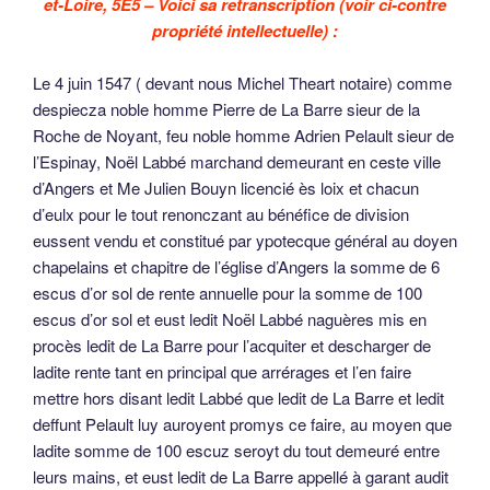
et-Loire, 5E5 – Voici sa retranscription (voir ci-contre
propriété intellectuelle) :
Le 4 juin 1547 ( devant nous Michel Theart notaire) comme
despiecza noble homme Pierre de La Barre sieur de la
Roche de Noyant, feu noble homme Adrien Pelault sieur de
l’Espinay, Noël Labbé marchand demeurant en ceste ville
d’Angers et Me Julien Bouyn licencié ès loix et chacun
d’eulx pour le tout renonczant au bénéfice de division
eussent vendu et constitué par ypotecque général au doyen
chapelains et chapitre de l’église d’Angers la somme de 6
escus d’or sol de rente annuelle pour la somme de 100
escus d’or sol et eust ledit Noël Labbé naguères mis en
procès ledit de La Barre pour l’acquiter et descharger de
ladite rente tant en principal que arrérages et l’en faire
mettre hors disant ledit Labbé que ledit de La Barre et ledit
deffunt Pelault luy auroyent promys ce faire, au moyen que
ladite somme de 100 escuz seroyt du tout demeuré entre
leurs mains, et eust ledit de La Barre appellé à garant audit