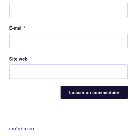
E-mail
*
Site web
Navigation
Article
PRÉCÉDENT
de
précédent