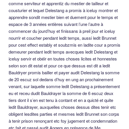
comme serviteur et apprentiz du mestier de tailleur et
cousturier et lequel Delestang a promis à iceluy montrer et
apprendre sondit mestier bien et duement pour le temps et
espace de 3 années entières suivant l’une l’autre à
commencer du jourd’huy et finissans à preil jour et iceluy
nourrir et coucher pendant ledit temps, aussi ledit Brunnet
pour cest effect estably et soubzmis en ladite cour a promis
demeurer pendant ledit temps avecques ledit Delestang et
iceluy servir et obéir en toutes choses licites et honnestes
selon son dit estat et pour ce que dessus est dit a ledit
Bauldryer promis bailler et payer audit Delestang la somme
de 20 escuz sol dedans d’huy en ung an prochainement
venant, sur laquelle somme ledit Delestang a présentement
eu et receu dudit Bauldrayer la somme de 6 escuz deux
tiers dont il s’en est tenu à contant et en a quicté et quite
ledit Bauldrayer, auxquelles choses dessus dites tenir etc
obligent lesdites parties et mesmes ledit Brunnet son corps
à tenir prison renonçant etc foy jugement et condemnation
etc fait et passé audit Angers en présence de Me