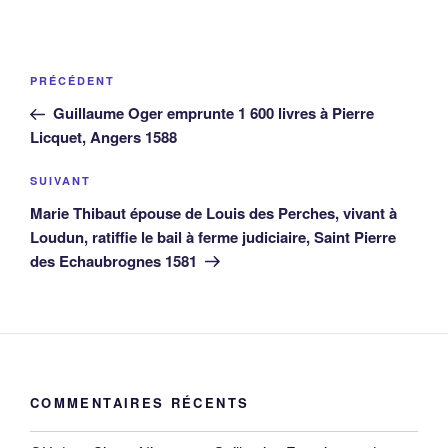
Navigation
Article
PRÉCÉDENT
de
précédent
Guillaume Oger emprunte 1 600 livres à Pierre
l’article
Licquet, Angers 1588
Article
SUIVANT
suivant
Marie Thibaut épouse de Louis des Perches, vivant à
Loudun, ratiffie le bail à ferme judiciaire, Saint Pierre
des Echaubrognes 1581
COMMENTAIRES RÉCENTS