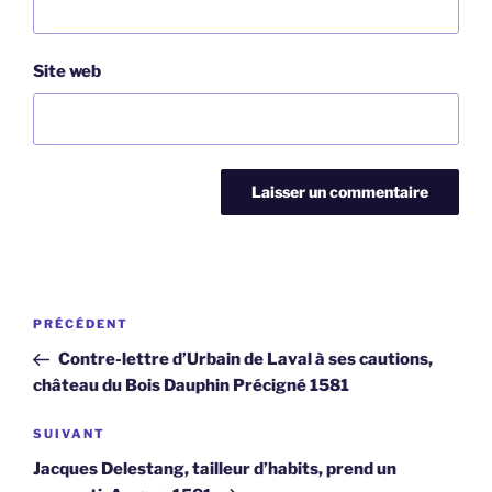
Site web
Navigation
Article
PRÉCÉDENT
de
précédent
Contre-lettre d’Urbain de Laval à ses cautions,
l’article
château du Bois Dauphin Précigné 1581
Article
SUIVANT
suivant
Jacques Delestang, tailleur d’habits, prend un