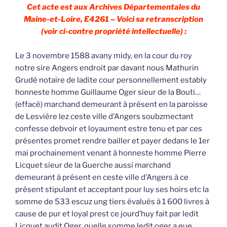
Cet acte est aux Archives Départementales du
Maine-et-Loire, E4261 – Voici sa retranscription
(voir ci-contre propriété intellectuelle) :
Le 3 novembre 1588 avany midy, en la cour du roy
notre sire Angers endroit par davant nous Mathurin
Grudé notaire de ladite cour personnellement estably
honneste homme Guillaume Oger sieur de la Bouti…
(effacé) marchand demeurant à présent en la paroisse
de Lesvière lez ceste ville d’Angers soubzmectant
confesse debvoir et loyaument estre tenu et par ces
présentes promet rendre bailler et payer dedans le 1er
mai prochainement venant à honneste homme Pierre
Licquet sieur de la Guerche aussi marchand
demeurant à présent en ceste ville d’Angers à ce
présent stipulant et acceptant pour luy ses hoirs etc la
somme de 533 escuz ung tiers évalués à 1 600 livres à
cause de pur et loyal prest ce jourd’huy fait par ledit
Licquet audit Oger, quelle somme ledit oger a eue