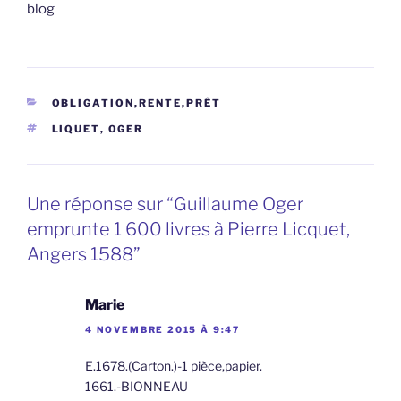
blog
CATÉGORIES
OBLIGATION,RENTE,PRÊT
ÉTIQUETTES
LIQUET
,
OGER
Une réponse sur “Guillaume Oger
emprunte 1 600 livres à Pierre Licquet,
Angers 1588”
Marie
4 NOVEMBRE 2015 À 9:47
E.1678.(Carton.)-1 pièce,papier.
1661.-BIONNEAU