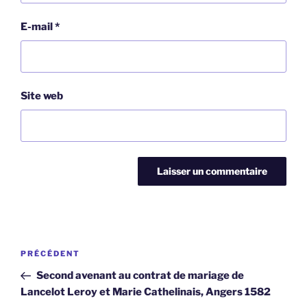
E-mail
*
Site web
Navigation
Article
PRÉCÉDENT
de
précédent
Second avenant au contrat de mariage de
l’article
Lancelot Leroy et Marie Cathelinais, Angers 1582