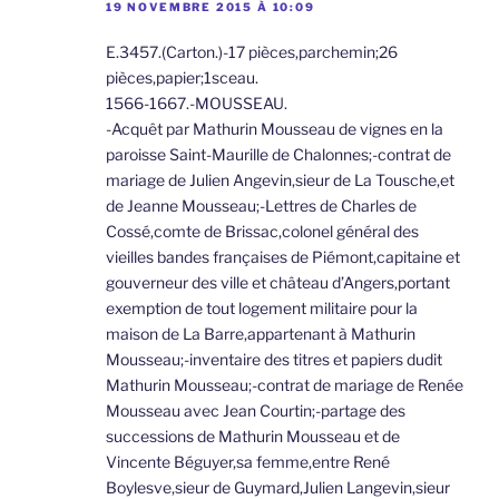
19 NOVEMBRE 2015 À 10:09
E.3457.(Carton.)-17 pièces,parchemin;26
pièces,papier;1sceau.
1566-1667.-MOUSSEAU.
-Acquêt par Mathurin Mousseau de vignes en la
paroisse Saint-Maurille de Chalonnes;-contrat de
mariage de Julien Angevin,sieur de La Tousche,et
de Jeanne Mousseau;-Lettres de Charles de
Cossé,comte de Brissac,colonel général des
vieilles bandes françaises de Piémont,capitaine et
gouverneur des ville et château d’Angers,portant
exemption de tout logement militaire pour la
maison de La Barre,appartenant à Mathurin
Mousseau;-inventaire des titres et papiers dudit
Mathurin Mousseau;-contrat de mariage de Renée
Mousseau avec Jean Courtin;-partage des
successions de Mathurin Mousseau et de
Vincente Béguyer,sa femme,entre René
Boylesve,sieur de Guymard,Julien Langevin,sieur