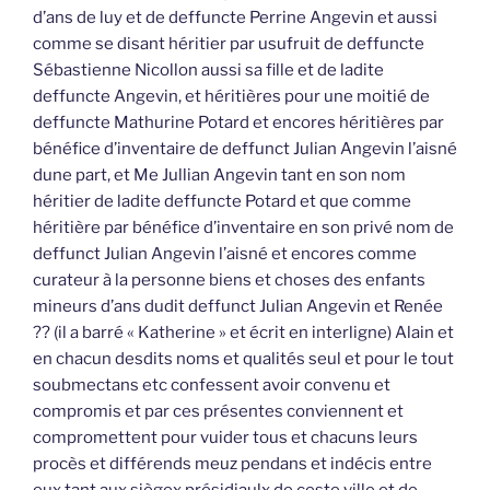
d’ans de luy et de deffuncte Perrine Angevin et aussi
comme se disant héritier par usufruit de deffuncte
Sébastienne Nicollon aussi sa fille et de ladite
deffuncte Angevin, et héritières pour une moitié de
deffuncte Mathurine Potard et encores héritières par
bénéfice d’inventaire de deffunct Julian Angevin l’aisné
dune part, et Me Jullian Angevin tant en son nom
héritier de ladite deffuncte Potard et que comme
héritière par bénéfice d’inventaire en son privé nom de
deffunct Julian Angevin l’aisné et encores comme
curateur à la personne biens et choses des enfants
mineurs d’ans dudit deffunct Julian Angevin et Renée
?? (il a barré « Katherine » et écrit en interligne) Alain et
en chacun desdits noms et qualités seul et pour le tout
soubmectans etc confessent avoir convenu et
compromis et par ces présentes conviennent et
compromettent pour vuider tous et chacuns leurs
procès et différends meuz pendans et indécis entre
eux tant aux siègex présidiaulx de ceste ville et de