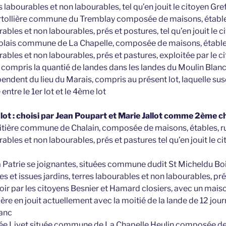
 labourables et non labourables, tel qu’en jouit le citoyen Gref
ertollière commune du Tremblay composée de maisons, étables,
rables et non labourables, prés et postures, tel qu’en jouit le c
riolais commune de La Chapelle, composée de maisons, étables,
urables et non labourables, prés et pastures, exploitée par le c
st compris la quantié de landes dans les landes du Moulin Bl
endent du lieu du Marais, compris au présent lot, laquelle sus
entre le 1er lot et le 4ème lot
lot : choisi par Jean Poupart et Marie Jallot comme 2ème c
oitière commune de Chalain, composée de maisons, étables, ru
rables et non labourables, prés et pastures tel qu’en jouit le c
la Patrie se joignantes, situées commune dudit St Micheldu B
es et issues jardins, terres labourables et non labourables, pré
aloir par les citoyens Besnier et Hamard closiers, avec un mais
 père en jouit actuellement avec la moitié de la lande de 12 jou
lanc
e Livet située commune de La Chapelle Heulin composée de