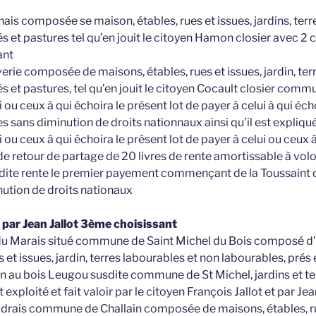
rhais composée se maison, étables, rues et issues, jardins, ter
és et pastures tel qu’en jouit le citoyen Hamon closier avec 
ant
verie composée de maisons, étables, rues et issues, jardin, ter
s et pastures, tel qu’en jouit le citoyen Cocault closier comm
 ou ceux à qui échoira le présent lot de payer à celui à qui éch
es sans diminution de droits nationnaux ainsi qu’il est expliqu
i ou ceux à qui échoira le présent lot de payer à celui ou ceux à
de retour de partage de 20 livres de rente amortissable à vo
usdite rente le premier payement commençant de la Toussaint da
nution de droits nationaux
i par Jean Jallot 3ème choisissant
 du Marais situé commune de Saint Michel du Bois composé d
s et issues, jardin, terres labourables et non labourables, prés 
au bois Leugou susdite commune de St Michel, jardins et te
exploité et fait valoir par le citoyen François Jallot et par Jea
audrais commune de Challain composée de maisons, étables, rue