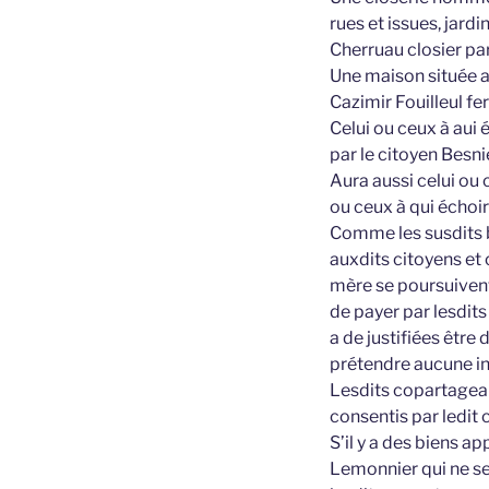
rues et issues, jardi
Cherruau closier par
Une maison située au
Cazimir Fouilleul fe
Celui ou ceux à aui 
par le citoyen Bes
Aura aussi celui ou 
ou ceux à qui échoira
Comme les susdits bi
auxdits citoyens et
mère se poursuivent 
de payer par lesdits
a de justifiées être
prétendre aucune in
Lesdits copartageant
consentis par ledit 
S’il y a des biens a
Lemonnier qui ne ser