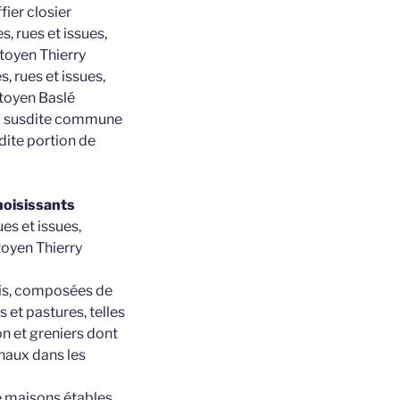
fier closier
 rues et issues,
itoyen Thierry
 rues et issues,
itoyen Baslé
anc susdite commune
dite portion de
hoisissants
es et issues,
itoyen Thierry
ois, composées de
s et pastures, telles
on et greniers dont
rnaux dans les
 maisons étables