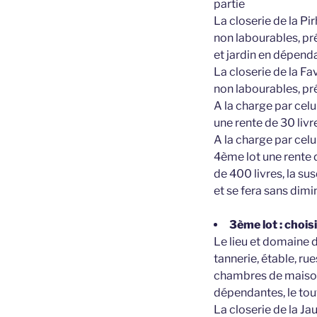
partie
La closerie de la Pi
non labourables, pr
et jardin en dépend
La closerie de la Fa
non labourables, pré
A la charge par celui
une rente de 30 livr
A la charge par celu
4ème lot une rente 
de 400 livres, la s
et se fera sans dimi
3ème lot : chois
Le lieu et domaine
tannerie, étable, rue
chambres de maison 
dépendantes, le tout 
La closerie de la J