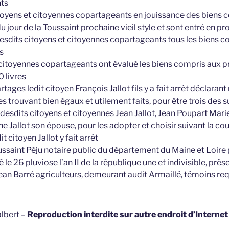
nts
itoyens et citoyennes copartageants en jouissance des biens 
 jour de la Toussaint prochaine vieil style et sont entré en pr
lesdits citoyens et citoyennes copartageants tous les biens c
s
 citoyennes copartageants ont évalué les biens compris aux p
 livres
ages ledit citoyen François Jallot fils y a fait arrêt déclarant 
les trouvant bien égaux et utilement faits, pour être trois des s
desdits citoyens et citoyennes Jean Jallot, Jean Poupart Marie
e Jallot son épouse, pour les adopter et choisir suivant la c
t citoyen Jallot y fait arrêt
ssaint Péju notaire public du département du Maine et Loire 
 le 26 pluviose l’an II de la république une et indivisible, pré
ean Barré agriculteurs, demeurant audit Armaillé, témoins req
lbert –
Reproduction interdite sur autre endroit d’Interne