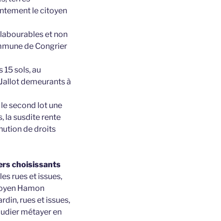
entement le citoyen
 labourables et non
commune de Congrier
 15 sols, au
 Jallot demeurants à
a le second lot une
 la susdite rente
nution de droits
1ers choisissants
s rues et issues,
citoyen Hamon
in, rues et issues,
Joudier métayer en