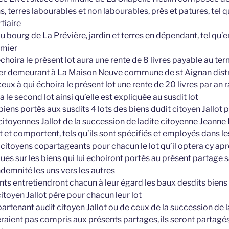
ns, terres labourables et non labourables, prés et patures, tel q
tiaire
 bourg de La Prévière, jardin et terres en dépendant, tel qu’en
rmier
échoira le présent lot aura une rente de 8 livres payable au ter
nier demeurant à La Maison Neuve commune de st Aignan distr
ceux à qui échoira le présent lot une rente de 20 livres par an 
 le second lot ainsi qu’elle est expliquée au susdit lot
ens portés aux susdits 4 lots des biens dudit citoyen Jallot 
 citoyennes Jallot de la succession de ladite citoyenne Jeanne
et comportent, tels qu’ils sont spécifiés et employés dans les
 citoyens copartageants pour chacun le lot qu’il optera cy après
 dues sur les biens qui lui echoiront portés au présent partage
demnité les uns vers les autres
s entretiendront chacun à leur égard les baux desdits biens s’
citoyen Jallot père pour chacun leur lot
ppartenant audit citoyen Jallot ou de ceux de la succession de 
aient pas compris aux présents partages, ils seront partagés 