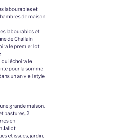
res labourables et
2 chambres de maison
res labourables et
une de Challain
oira le premier lot
é
 qui échoira le
lonté pour la somme
ns un an vieil style
’une grande maison,
et pastures, 2
rres en
n Jallot
s et issues, jardin,