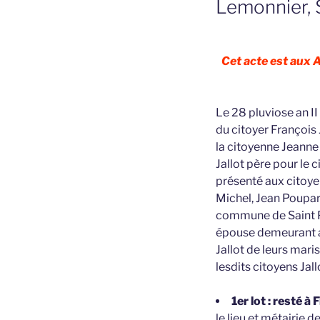
Lemonnier, S
Cet acte est aux 
Le 28 pluviose an II
du citoyer François
la citoyenne Jeann
Jallot père pour le
présenté aux citoye
Michel, Jean Poupart
commune de Saint Plé
épouse demeurant au
Jallot de leurs maris
lesdits citoyens Jal
1er lot : resté 
le lieu et métairie 