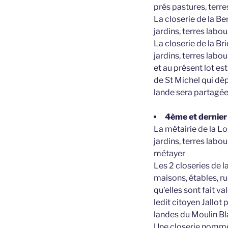
prés pastures, terres
La closerie de la B
jardins, terres labou
La closerie de la B
jardins, terres labo
et au présent lot e
de St Michel qui dép
lande sera partagée 
4ème et dernier 
La métairie de la L
jardins, terres labou
métayer
Les 2 closeries de 
maisons, étables, ru
qu’elles sont fait v
ledit citoyen Jallot
landes du Moulin B
Une closerie nommé