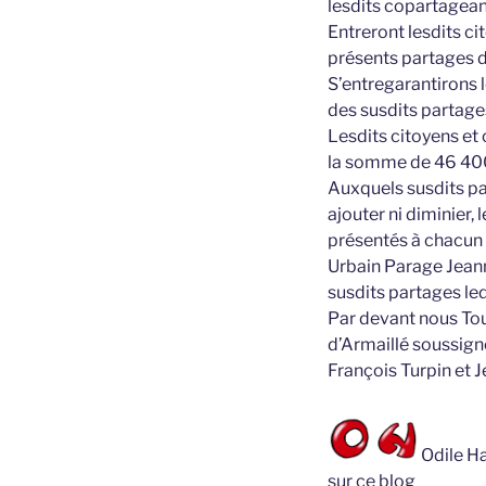
lesdits copartagea
Entreront lesdits c
présents partages du
S’entregarantirons 
des susdits partage
Lesdits citoyens et
la somme de 46 400
Auxquels susdits part
ajouter ni diminier, 
présentés à chacun 
Urbain Parage Jeann
susdits partages ledi
Par devant nous Tou
d’Armaillé soussigné
François Turpin et J
Odile Ha
sur ce blog