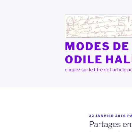
Aller
au
contenu
principal
MODES DE 
ODILE HA
cliquez sur le titre de l'articl
PUBLIÉ
22 JANVIER 2016
P
LE
Partages en 