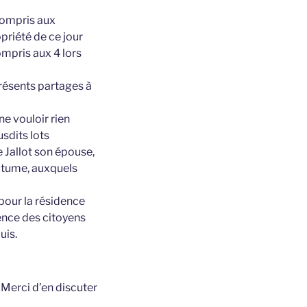
compris aux
opriété de ce jour
ompris aux 4 lors
résents partages à
ne vouloir rien
usdits lots
 Jallot son épouse,
outume, auxquels
pour la résidence
sence des citoyens
uis.
t
Merci d’en discuter