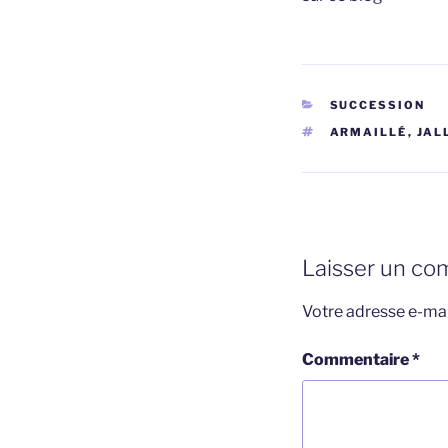
CATÉGORIES
SUCCESSION
ÉTIQUETTES
ARMAILLÉ
,
JAL
Laisser un co
Votre adresse e-mai
Commentaire
*