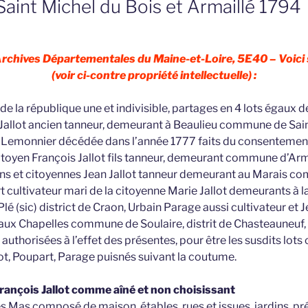
aint Michel du Bois et Armaillé 1794
Archives Départementales du Maine-et-Loire, 5E40 – Voici 
(voir ci-contre propriété intellectuelle) :
 de la république une et indivisible, partages en 4 lots égaux
 Jallot ancien tanneur, demeurant à Beaulieu commune de Sain
e Lemonnier décédée dans l’année 1777 faits du consentement
 citoyen François Jallot fils tanneur, demeurant commune d’Ar
ns et citoyennes Jean Jallot tanneur demeurant au Marais c
 cultivateur mari de la citoyenne Marie Jallot demeurants à l
 (sic) district de Craon, Urbain Parage aussi cultivateur et J
x Chapelles commune de Soulaire, distrit de Chasteauneuf, 
 authorisées à l’effet des présentes, pour être les susdits lots
lot, Poupart, Parage puisnés suivant la coutume.
à François Jallot comme aîné et non choisissant
des Mas composé de maison, étables, rues et issues, jardins, pré