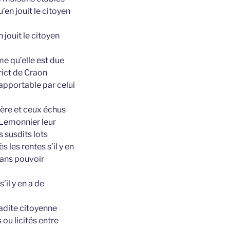
u’en jouit le citoyen
 jouit le citoyen
me qu’elle est due
ict de Craon
rapportable par celui
père et ceux échus
 Lemonnier leur
 susdits lots
 les rentes s’il y en
 sans pouvoir
il y en a de
ladite citoyenne
ou licités entre