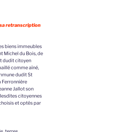
sa retranscription
 des biens immeubles
t Michel du Bois, de
 dudit citoyen
maillé comme aîné,
ommune dudit St
a Ferronnière
eanne Jallot son
lesdites citoyennes
 choisis et optés par
s, terres