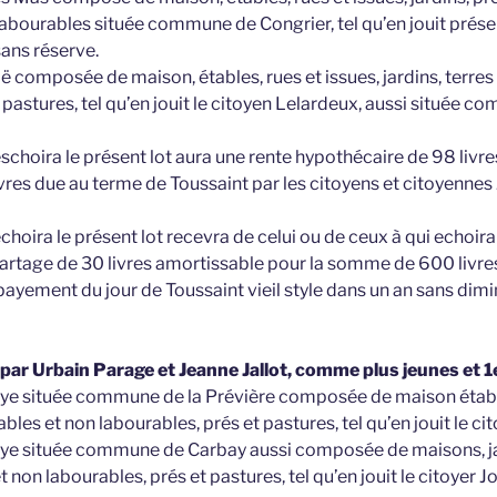
labourables située commune de Congrier, tel qu’en jouit prés
ans réserve.
ë composée de maison, étables, rues et issues, jardins, terres
 pastures, tel qu’en jouit le citoyen Lelardeux, aussi située 
 eschoira le présent lot aura une rente hypothécaire de 98 livres
ivres due au terme de Toussaint par les citoyens et citoyennes
 échoira le présent lot recevra de celui ou de ceux à qui echoir
partage de 30 livres amortissable pour la somme de 600 livres,
payement du jour de Toussaint vieil style dans un an sans dimi
 par Urbain Parage et Jeanne Jallot, comme plus jeunes et 
aye située commune de la Prévière composée de maison étable
rables et non labourables, prés et pastures, tel qu’en jouit le 
aye située commune de Carbay aussi composée de maisons, jard
t non labourables, prés et pastures, tel qu’en jouit le citoyer 