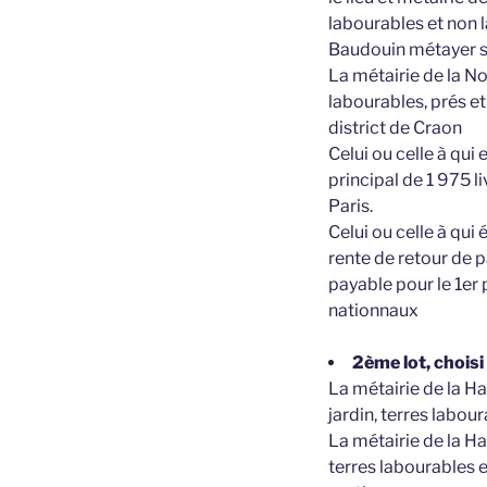
labourables et non 
Baudouin métayer s
La métairie de la No
labourables, prés et
district de Craon
Celui ou celle à qui
principal de 1 975 l
Paris.
Celui ou celle à qui
rente de retour de 
payable pour le 1er 
nationnaux
2ème lot, choisi
La métairie de la H
jardin, terres labou
La métairie de la H
terres labourables e