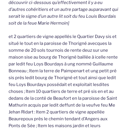
découvrir ci-dessous qu’effectivement il y a eu
d’autres cohéritiers et un autre partage auparavant qui
serait le signe d’un autre lit soit du feu Louis Bourdais
soit de la feue Marie Hermoin]
et 2 quartiers de vigne appellés le Quartier Davy sis et
situé le tout en la paroisse de Thorigné avecques la
somme de 20 sols tournois de rente deuz sur une
maison sise au bourg de Thorigné baillée à icelle rente
par ledit feu Loys Bourdays à ung nommé Guillaume
Bonneau ; Item la terre de Paimpenart et ung petit pré
sis près ledit bourg de Thorigné et tout ainsi que ledit
feu Loys Bourdayx possédait et exploitait lesdites
choses ; Item 10 quartiers de terre et pré sis en et au
dedans de la conté de Beaufort en la paroisse de Saint
Mathurin acquis par ledit deffunt de la veufve feu Me
Jehan Ridart : Item 2 quartiers de vigne appellée
Beaurepoux près le chemin tendant d’Angers aux
Ponts de Sée ; Item les maisons jardin et leurs