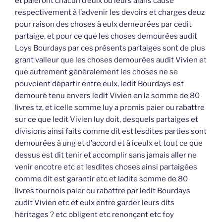
et paieront chacun d’eulx ou leurs aians cause
respectivement à l’advenir les devoirs et charges deuz
pour raison des choses à eulx demeurées par cedit
partaige, et pour ce que les choses demourées audit
Loys Bourdays par ces présents partaiges sont de plus
grant valleur que les choses demourées audit Vivien et
que autrement généralement les choses ne se
pouvoient départir entre eulx, ledit Bourdays est
demouré tenu envers ledit Vivien en la somme de 80
livres tz, et icelle somme luy a promis paier ou rabattre
sur ce que ledit Vivien luy doit, desquels partaiges et
divisions ainsi faits comme dit est lesdites parties sont
demourées à ung et d’accord et à iceulx et tout ce que
dessus est dit tenir et accomplir sans jamais aller ne
venir encotre etc et lesdites choses ainsi partaigées
comme dit est garantir etc et ladite somme de 80
livres tournois paier ou rabattre par ledit Bourdays
audit Vivien etc et eulx entre garder leurs dits
héritages ? etc obligent etc renonçant etc foy