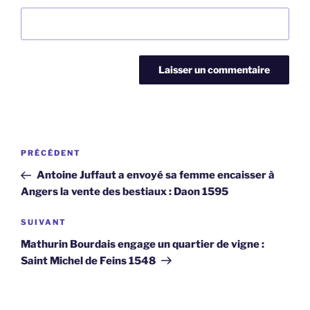
Navigation
Article
PRÉCÉDENT
de
précédent
Antoine Juffaut a envoyé sa femme encaisser à
l’article
Angers la vente des bestiaux : Daon 1595
Article
SUIVANT
suivant
Mathurin Bourdais engage un quartier de vigne :
Saint Michel de Feins 1548