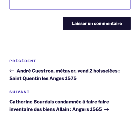
Navigation
Article
PRÉCÉDENT
de
précédent
André Guestron, métayer, vend 2 boisselées :
l’article
Saint Quentin les Anges 1575
Article
SUIVANT
suivant
Catherine Bourdais condamnée à faire faire
inventaire des biens Allain : Angers 1565