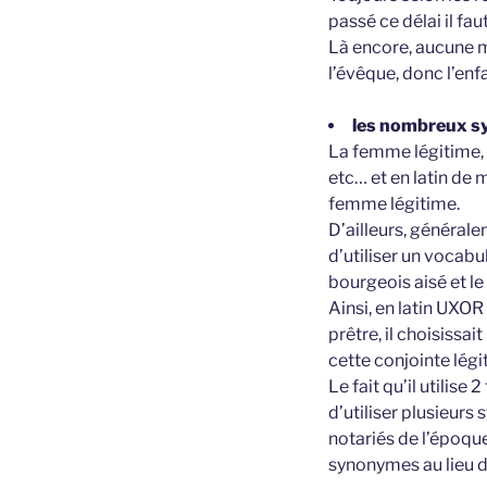
passé ce délai il fa
Là encore, aucune m
l’évêque, donc l’enfa
les nombreux sy
La femme légitime, c
etc… et en latin de
femme légitime.
D’ailleurs, générale
d’utiliser un vocabu
bourgeois aisé et le
Ainsi, en latin UXOR
prêtre, il choisissai
cette conjointe lé
Le fait qu’il utilise
d’utiliser plusieur
notariés de l’époq
synonymes au lieu d