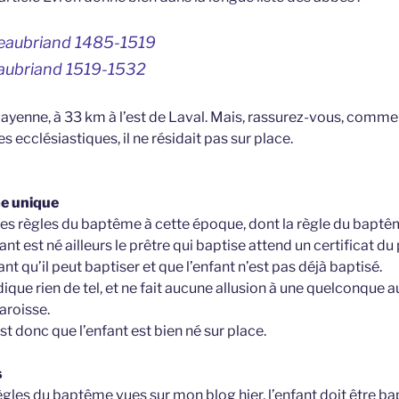
teaubriand 1485-1519
aubriand 1519-1532
ayenne, à 33 km à l’est de Laval. Mais, rassurez-vous, comme 
s ecclésiastiques, il ne résidait pas sur place.
e unique
les règles du baptême à cette époque, dont la règle du baptê
ant est né ailleurs le prêtre qui baptise attend un certificat du 
nt qu’il peut baptiser et que l’enfant n’est pas déjà baptisé.
ique rien de tel, et ne fait aucune allusion à une quelconque a
aroisse.
 donc que l’enfant est bien né sur place.
s
ègles du baptême vues sur mon blog hier, l’enfant doit être bap