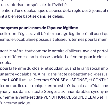
ut une autorisation spéciale de l’évêché.
ention d’une quelconque dispense de la règle des 3 jours, et d
nt a bien été baptisé dans les délais.
nonymes pour le nom de l’épouse légitime
elle dont l’église avait béni le mariage légitime, était aussi q
 même, le vocabulaire possédait plusieurs termes pour la même
ment le prêtre, tout comme le notaire d’ailleurs, avaient parfoi
laire différent selon la classe sociale. La femme pour le closie
 noble.
 pour la femme du closier et soudain, quand le rang social imp
t un autre vocalubaire. Ainsi, dans l’acte de baptême ci-dessus, 
gitime UXOR il utilise 2 termes SPOUSE ou SPONSE, et CONT
 2 termes au lieu d’un unique terme est très banal, car c’était u
s synonymes dans un texte. Songez aux innombrables synonym
ue, même la vente est dite VENDITION, CESSION, DELAIS et 
’un terme unique.