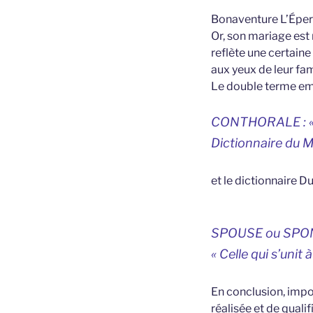
Bonaventure L’Éperv
Or, son mariage est 
reflète une certaine
aux yeux de leur fami
Le double terme emp
CONTHORALE : «
Dictionnaire du M
et le dictionnaire D
SPOUSE ou SPO
« Celle qui s’uni
En conclusion, impo
réalisée et de quali