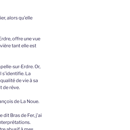
r, alors qu’elle
Erdre, offre une vue
ière tant elle est
pelle-sur-Erdre. Or,
 s’identifie. La
 qualité de vie à sa
t de rêve.
rançois de La Noue.
it Bras de Fer, j’ai
nterprétations.
itre abusif à mes