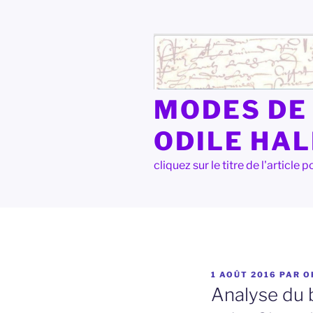
Aller
au
contenu
principal
MODES DE 
ODILE HA
cliquez sur le titre de l'articl
PUBLIÉ
1 AOÛT 2016
PAR
O
LE
Analyse du 