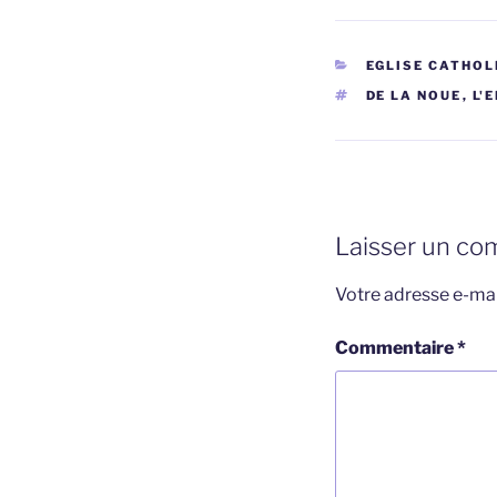
CATÉGORIES
EGLISE CATHOL
ÉTIQUETTES
DE LA NOUE
,
L'
Laisser un co
Votre adresse e-mai
Commentaire
*