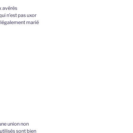
x avérés
qui n’est pas uxor
re légalement marié
une union non
utilisés sont bien