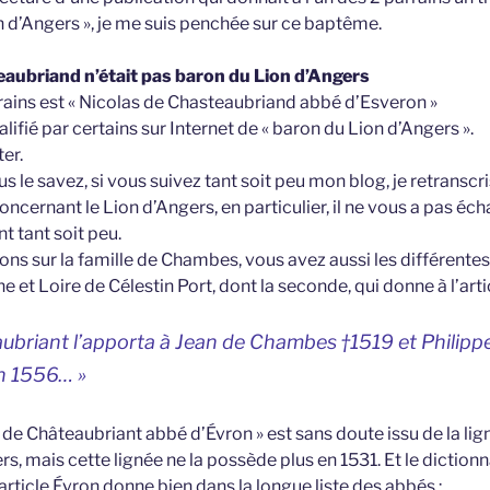
n d’Angers », je me suis penchée sur ce baptême.
eaubriand n’était pas baron du Lion d’Angers
rrains est « Nicolas de Chasteaubriand abbé d’Esveron »
alifié par certains sur Internet de « baron du Lion d’Angers ».
ter.
 le savez, si vous suivez tant soit peu mon blog, je retranscris
cernant le Lion d’Angers, en particulier, il ne vous a pas éch
t tant soit peu.
ons sur la famille de Chambes, vous avez aussi les différentes
 et Loire de Célestin Port, dont la seconde, qui donne à l’artic
aubriant l’apporta à Jean de Chambes †1519 et Philip
en 1556… »
 de Châteaubriant abbé d’Évron » est sans doute issu de la lig
rs, mais cette lignée ne la possède plus en 1531. Et le dictio
’article Évron donne bien dans la longue liste des abbés :