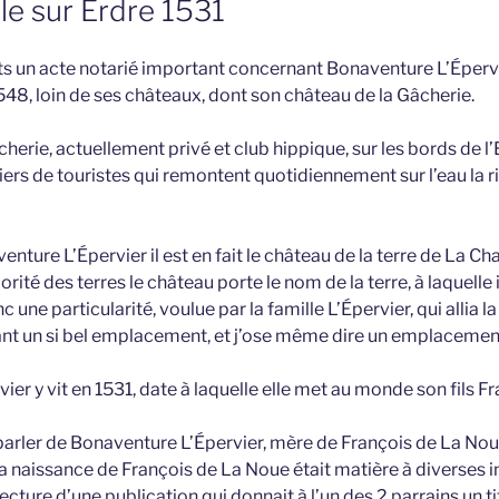
lle sur Erdre 1531
s un acte notarié important concernant Bonaventure L’Épervie
548, loin de ses châteaux, dont son château de la Gâcherie.
herie, actuellement privé et club hippique, sur les bords de l’
ers de touristes qui remontent quotidiennement sur l’eau la riv
nture L’Épervier il est en fait le château de la terre de La Cha
té des terres le château porte le nom de la terre, à laquelle il
 une particularité, voulue par la famille L’Épervier, qui allia la
ant un si bel emplacement, et j’ose même dire un emplacemen
er y vit en 1531, date à laquelle elle met au monde son fils F
arler de Bonaventure L’Épervier, mère de François de La Noue d
la naissance de François de La Noue était matière à diverses i
lecture d’une publication qui donnait à l’un des 2 parrains un t