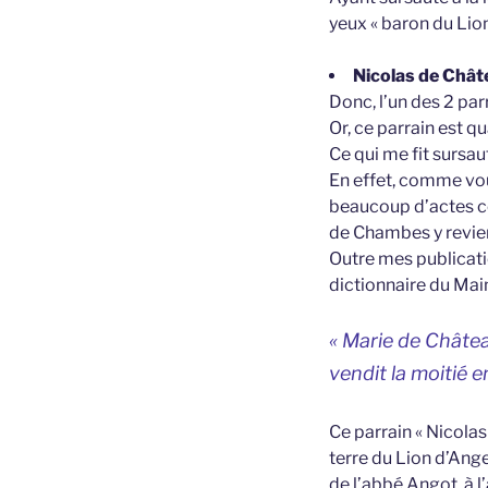
yeux « baron du Lio
Nicolas de Chât
Donc, l’un des 2 pa
Or, ce parrain est qu
Ce qui me fit sursau
En effet, comme vous
beaucoup d’actes con
de Chambes y revien
Outre mes publicati
dictionnaire du Maine
« Marie de Châte
vendit la moitié 
Ce parrain « Nicolas
terre du Lion d’Ange
de l’abbé Angot, à l