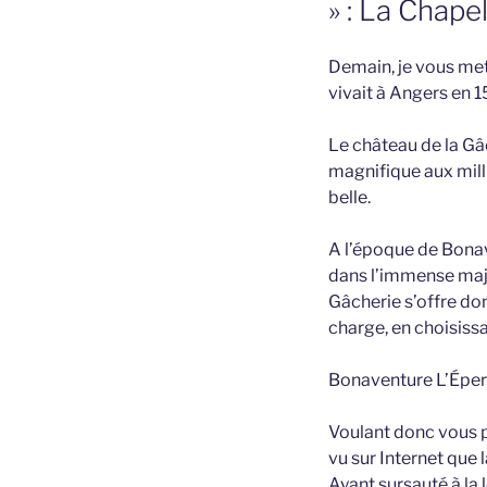
» : La Chape
Demain, je vous met
vivait à Angers en 1
Le château de la Gâc
magnifique aux milli
belle.
A l’époque de Bonave
dans l’immense majori
Gâcherie s’offre donc
charge, en choisiss
Bonaventure L’Épervi
Voulant donc vous p
vu sur Internet que 
Ayant sursauté à la 