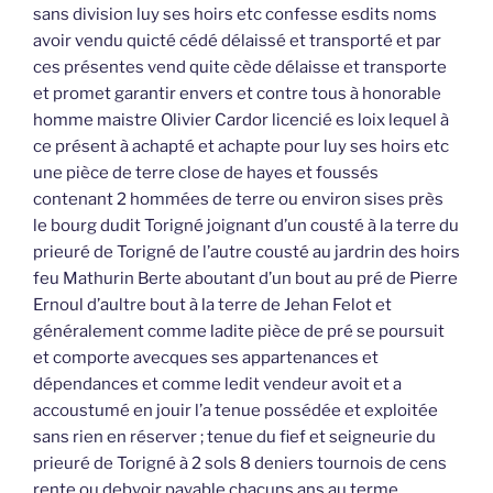
sans division luy ses hoirs etc confesse esdits noms
avoir vendu quicté cédé délaissé et transporté et par
ces présentes vend quite cède délaisse et transporte
et promet garantir envers et contre tous à honorable
homme maistre Olivier Cardor licencié es loix lequel à
ce présent à achapté et achapte pour luy ses hoirs etc
une pièce de terre close de hayes et foussés
contenant 2 hommées de terre ou environ sises près
le bourg dudit Torigné joignant d’un cousté à la terre du
prieuré de Torigné de l’autre cousté au jardrin des hoirs
feu Mathurin Berte aboutant d’un bout au pré de Pierre
Ernoul d’aultre bout à la terre de Jehan Felot et
généralement comme ladite pièce de pré se poursuit
et comporte avecques ses appartenances et
dépendances et comme ledit vendeur avoit et a
accoustumé en jouir l’a tenue possédée et exploitée
sans rien en réserver ; tenue du fief et seigneurie du
prieuré de Torigné à 2 sols 8 deniers tournois de cens
rente ou debvoir payable chacuns ans au terme