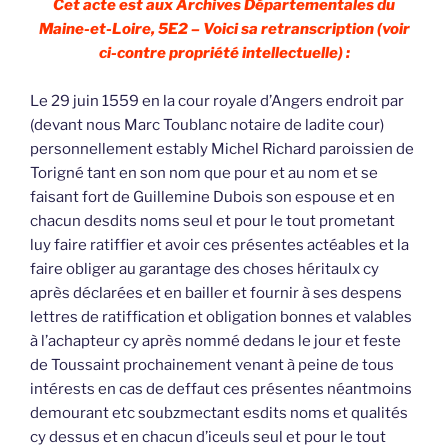
Cet acte est aux Archives Départementales du
Maine-et-Loire, 5E2 – Voici sa retranscription (voir
ci-contre propriété intellectuelle) :
Le 29 juin 1559 en la cour royale d’Angers endroit par
(devant nous Marc Toublanc notaire de ladite cour)
personnellement estably Michel Richard paroissien de
Torigné tant en son nom que pour et au nom et se
faisant fort de Guillemine Dubois son espouse et en
chacun desdits noms seul et pour le tout prometant
luy faire ratiffier et avoir ces présentes actéables et la
faire obliger au garantage des choses héritaulx cy
après déclarées et en bailler et fournir à ses despens
lettres de ratiffication et obligation bonnes et valables
à l’achapteur cy après nommé dedans le jour et feste
de Toussaint prochainement venant à peine de tous
intérests en cas de deffaut ces présentes néantmoins
demourant etc soubzmectant esdits noms et qualités
cy dessus et en chacun d’iceuls seul et pour le tout