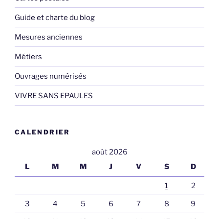
Guide et charte du blog
Mesures anciennes
Métiers
Ouvrages numérisés
VIVRE SANS EPAULES
CALENDRIER
août 2026
L
M
M
J
V
S
D
1
2
3
4
5
6
7
8
9