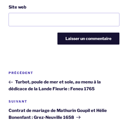
Site web
Navigation
Article
PRÉCÉDENT
de
précédent
Turbot, poule de mer et sole, au menu à la
l’article
dédicace de la Lande Fleurie : Feneu 1765
Article
SUIVANT
suivant
Contrat de mariage de Mathurin Goupil et Hélie
Bonenfant : Grez-Neuville 1658