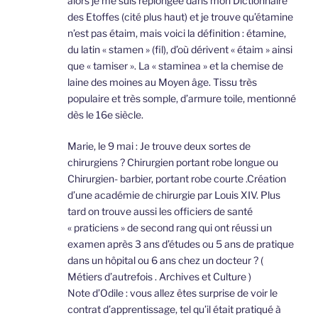
alors je me suis replongée dans mon Dictionnaire
des Etoffes (cité plus haut) et je trouve qu’étamine
n’est pas étaim, mais voici la définition : étamine,
du latin « stamen » (fil), d’où dérivent « étaim » ainsi
que « tamiser ». La « staminea » et la chemise de
laine des moines au Moyen âge. Tissu très
populaire et très somple, d’armure toile, mentionné
dès le 16e siècle.
Marie, le 9 mai : Je trouve deux sortes de
chirurgiens ? Chirurgien portant robe longue ou
Chirurgien- barbier, portant robe courte .Création
d’une académie de chirurgie par Louis XIV. Plus
tard on trouve aussi les officiers de santé
« praticiens » de second rang qui ont réussi un
examen après 3 ans d’études ou 5 ans de pratique
dans un hôpital ou 6 ans chez un docteur ? (
Métiers d’autrefois . Archives et Culture )
Note d’Odile : vous allez êtes surprise de voir le
contrat d’apprentissage, tel qu’il était pratiqué à