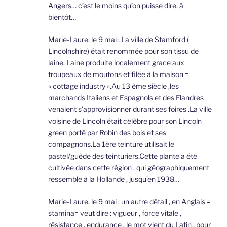
Angers… c’est le moins qu’on puisse dire, à
bientôt…
Marie-Laure, le 9 mai : La ville de Stamford (
Lincolnshire) était renommée pour son tissu de
laine. Laine produite localement grace aux
troupeaux de moutons et filée à la maison =
« cottage industry ».Au 13 ème siècle ,les
marchands Italiens et Espagnols et des Flandres
venaient s’approvisionner durant ses foires .La ville
voisine de Lincoln était célèbre pour son Lincoln
green porté par Robin des bois et ses
compagnons.La 1ère teinture utilisait le
pastel/guède des teinturiers.Cette plante a été
cultivée dans cette région , qui géographiquement
ressemble à la Hollande , jusqu’en 1938…
Marie-Laure, le 9 mai : un autre détail , en Anglais =
stamina= veut dire : vigueur , force vitale ,
résistance , endurance , le mot vient du Latin , pour