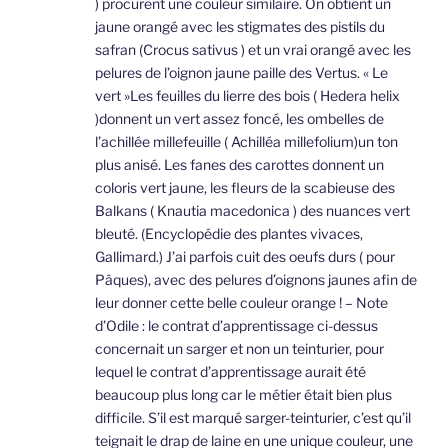
) procurent une couleur similaire. On obtient un
jaune orangé avec les stigmates des pistils du
safran (Crocus sativus ) et un vrai orangé avec les
pelures de l’oignon jaune paille des Vertus. « Le
vert »Les feuilles du lierre des bois ( Hedera helix
)donnent un vert assez foncé, les ombelles de
l’achillée millefeuille ( Achilléa millefolium)un ton
plus anisé. Les fanes des carottes donnent un
coloris vert jaune, les fleurs de la scabieuse des
Balkans ( Knautia macedonica ) des nuances vert
bleuté. (Encyclopédie des plantes vivaces,
Gallimard.) J’ai parfois cuit des oeufs durs ( pour
Pâques), avec des pelures d’oignons jaunes afin de
leur donner cette belle couleur orange ! – Note
d’Odile : le contrat d’apprentissage ci-dessus
concernait un sarger et non un teinturier, pour
lequel le contrat d’apprentissage aurait été
beaucoup plus long car le métier était bien plus
difficile. S’il est marqué sarger-teinturier, c’est qu’il
teignait le drap de laine en une unique couleur, une