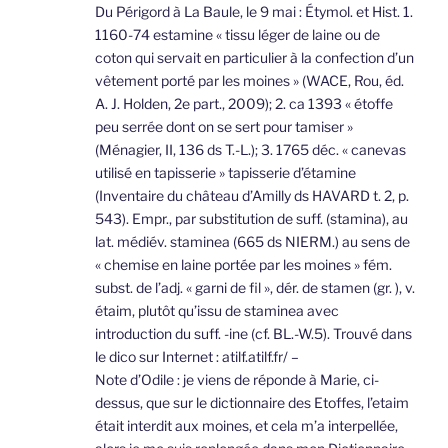
Du Périgord à La Baule, le 9 mai : Étymol. et Hist. 1.
1160-74 estamine « tissu léger de laine ou de
coton qui servait en particulier à la confection d’un
vêtement porté par les moines » (WACE, Rou, éd.
A. J. Holden, 2e part., 2009); 2. ca 1393 « étoffe
peu serrée dont on se sert pour tamiser »
(Ménagier, II, 136 ds T.-L.); 3. 1765 déc. « canevas
utilisé en tapisserie » tapisserie d’étamine
(Inventaire du château d’Amilly ds HAVARD t. 2, p.
543). Empr., par substitution de suff. (stamina), au
lat. médiév. staminea (665 ds NIERM.) au sens de
« chemise en laine portée par les moines » fém.
subst. de l’adj. « garni de fil », dér. de stamen (gr. ), v.
étaim, plutôt qu’issu de staminea avec
introduction du suff. -ine (cf. BL.-W.5). Trouvé dans
le dico sur Internet : atilf.atilf.fr/ –
Note d’Odile : je viens de réponde à Marie, ci-
dessus, que sur le dictionnaire des Etoffes, l’etaim
était interdit aux moines, et cela m’a interpellée,