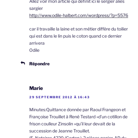
Allez voir mon article qui définit ici le sergier aliès
sargier
http://www.odile-halbert.com/wordpress/?p=5576
car il travaille la laine et son métier diffère du toilier
qui est dans le lin puis le coton quand ce dernier
arrivera
Odile
Répondre
Marie
29 SEPTEMBRE 2012 À 16:43
Minutes:Quittance donnée par Raoul Frangeon et
Françoise Trouillet à René Testard »d’un cotillon de
frison coulleur Zinsolin »qu’il leur devait de la
succession de Jeanne Trouillet.
(E. Notaires.4220.(Carton.)-2 pièces,papier. AD du