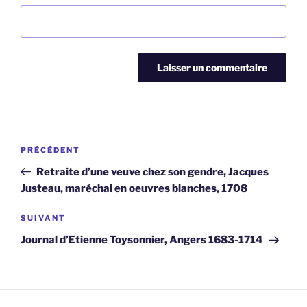
Navigation
Article
PRÉCÉDENT
de
précédent
Retraite d’une veuve chez son gendre, Jacques
l’article
Justeau, maréchal en oeuvres blanches, 1708
Article
SUIVANT
suivant
Journal d’Etienne Toysonnier, Angers 1683-1714