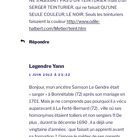
NE S’AGISSAIT PAS D’UN TEINTURIER mais d’un
SERGER TEINTURIER, qui ne faisait QU’UNE
SEULE COULEUR, LE NOIR. Seuls les teinturiers
faisaient la couleur
http://www.odile-
halbert.com/Metier/teint.htm
Répondre
Legendre Yann
1 JUIN 2012 À 23:32
Bonjour, mon ancêtre Samson Le Gendre était
« sarger » à Bonnétable (72) après son mariage en
1701. Mais je ne comprends pas pourquoi il a vécu
auparavant à La Ferté-Bernard (72) , ville oû ses
homonymes étaient toiliers et non sergiers !!! De
plus , durant la décennie 1690 , il a déjà une
vingtaine d’années : que faisait un apprenti avant
sa formation ? J’ignore le métier de ses parents ,