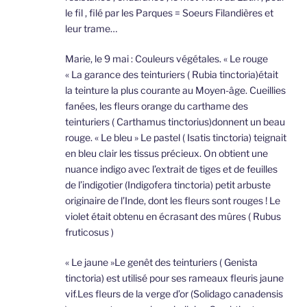
le fil , filé par les Parques = Soeurs Filandières et
leur trame…
Marie, le 9 mai : Couleurs végétales. « Le rouge
« La garance des teinturiers ( Rubia tinctoria)était
la teinture la plus courante au Moyen-âge. Cueillies
fanées, les fleurs orange du carthame des
teinturiers ( Carthamus tinctorius)donnent un beau
rouge. « Le bleu » Le pastel ( Isatis tinctoria) teignait
en bleu clair les tissus précieux. On obtient une
nuance indigo avec l’extrait de tiges et de feuilles
de l’indigotier (Indigofera tinctoria) petit arbuste
originaire de l’Inde, dont les fleurs sont rouges ! Le
violet était obtenu en écrasant des mûres ( Rubus
fruticosus )
« Le jaune »Le genêt des teinturiers ( Genista
tinctoria) est utilisé pour ses rameaux fleuris jaune
vif.Les fleurs de la verge d’or (Solidago canadensis