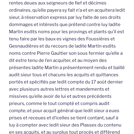
rentes deues aux seigneurs de fief et décimes
ordinaires, qu’elle payera sy fait n’a et en acquitera ledit
sieur, à réservation express par luy faite de ses droits
dommages et intérests que prétend contre luy ladite
Martin esdits noms pour les provings et plants qu’il est
tenu faire par les baux es vignes des Foussières et
Gesnaudières et du recours de ladite Martin esdits
noms contre Pierre Gaultier son sous fermier qu’elle a
dit estre tenu de l’en acquiter, et au moyen des
présentes ladite Martin a présentement rendu et baillé
audit sieur tous et chacuns les acquits et quittances
portés et spécifiés par ledit compte du 17 août dernier
avec plusieurs autres lettres et mandements et
missives qu’elle avoir de lui et autres précédents
prieurs, comme le tout compté et compris audit
compte, et pour acquit général que ledit sieur a eues
prises et receues et d’icelles se tient contant, sauf à
luy à compter avec ledit sieur des Plasses du contenu
en ses acquits, et au surplus tout procès et différend