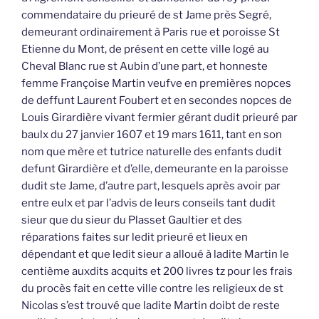
commendataire du prieuré de st Jame près Segré,
demeurant ordinairement à Paris rue et poroisse St
Etienne du Mont, de présent en cette ville logé au
Cheval Blanc rue st Aubin d’une part, et honneste
femme Françoise Martin veufve en premières nopces
de deffunt Laurent Foubert et en secondes nopces de
Louis Girardière vivant fermier gérant dudit prieuré par
baulx du 27 janvier 1607 et 19 mars 1611, tant en son
nom que mère et tutrice naturelle des enfants dudit
defunt Girardière et d’elle, demeurante en la paroisse
dudit ste Jame, d’autre part, lesquels après avoir par
entre eulx et par l’advis de leurs conseils tant dudit
sieur que du sieur du Plasset Gaultier et des
réparations faites sur ledit prieuré et lieux en
dépendant et que ledit sieur a alloué à ladite Martin le
centième auxdits acquits et 200 livres tz pour les frais
du procès fait en cette ville contre les religieux de st
Nicolas s’est trouvé que ladite Martin doibt de reste