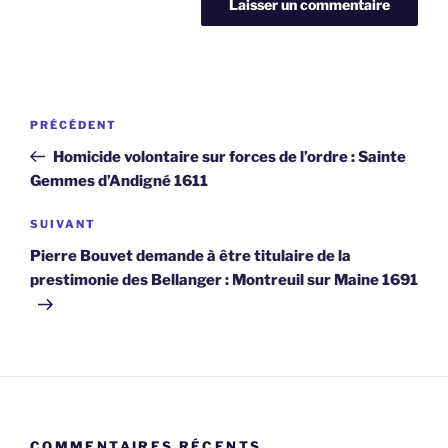
Navigation
Article
PRÉCÉDENT
de
précédent
Homicide volontaire sur forces de l’ordre : Sainte
l’article
Gemmes d’Andigné 1611
Article
SUIVANT
suivant
Pierre Bouvet demande à être titulaire de la
prestimonie des Bellanger : Montreuil sur Maine 1691
COMMENTAIRES RÉCENTS