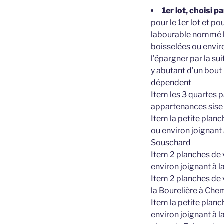
1er lot, choisi 
pour le 1er lot et po
labourable nommé le
boisselées ou environ
l’épargner par la su
y abutant d’un bout 
dépendent
Item les 3 quartes 
appartenances sise 
Item la petite plan
ou environ joignant
Souschard
Item 2 planches de 
environ joignant à l
Item 2 planches de 
la Bourelière à Che
Item la petite plan
environ joignant à 