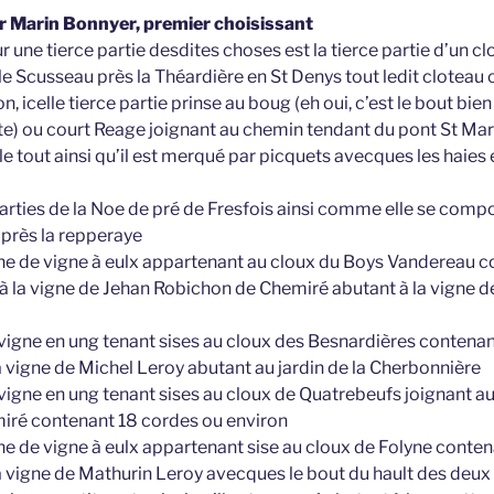
par Marin Bonnyer, premier choisissant
ur une tierce partie desdites choses est la tierce partie d’un c
 Scusseau près la Théardière en St Denys tout ledit cloteau 
, icelle tierce partie prinse au boug (eh oui, c’est le bout bien
ite) ou court Reage joignant au chemin tendant du pont St Mart
le tout ainsi qu’il est merqué par picquets avecques les haies 
parties de la Noe de pré de Fresfois ainsi comme elle se com
près la repperaye
che de vigne à eulx appartenant au cloux du Boys Vandereau 
 à la vigne de Jehan Robichon de Chemiré abutant à la vigne d
vigne en ung tenant sises au cloux des Besnardières contenan
a vigne de Michel Leroy abutant au jardin de la Cherbonnière
vigne en ung tenant sises au cloux de Quatrebeufs joignant a
miré contenant 18 cordes ou environ
che de vigne à eulx appartenant sise au cloux de Folyne conte
la vigne de Mathurin Leroy avecques le bout du hault des deux