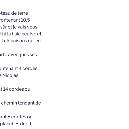
loteau de terre
contenant 10,5
 sûr et je vais vous
i à la haie neufve et
et clouaisons qui en
porte avecques ses
contenant 4 cordes
e Nicolas
t 14 cordes ou
u chemin tendant de
nant 5 cordes ou
 planches dudit