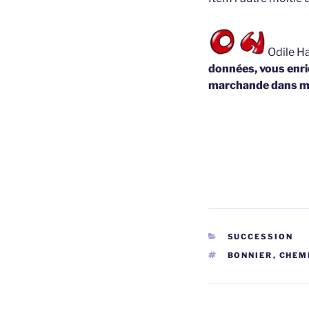
Odile Ha
données, vous enric
marchande dans m
CATÉGORIES
SUCCESSION
ÉTIQUETTES
BONNIER
,
CHEM