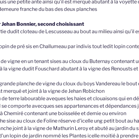
is une petite ante ainsi qu’il est merqué abutant à la voyette q
 demeure franche du bas des deux planches
ar Jehan Bonnier, second choisissant
rtie dudit cloteau de Lescusseau au bout au milieu ainsi qu’il
lopin de pré sis en Challumeau par indivis tout ledit lopin cont
de vigne en un tenant sises au cloux du Buternay contenant un
à la vigne dudit Fouschard abutant à la vigne des Renousts et 
a grande planche de vigne du cloux du boys Vandereau le bout 
est merqué et joint à la vigne de Jehan Robichon
u de terre labourable aveques les haies et clouaisons qui en d
’il se comporte avecques ses appartenances et dépendances 
 à Chemiré contenant une boisselée et demie ou environ
 sise au cloux de Foline réserve d’icelle ung petit bout au h
lanche joint à la vigne de Mathurin Leroy et abuté au jardin du
’un lopin de jardin nommé les Plantes icelle moitié à prendre 