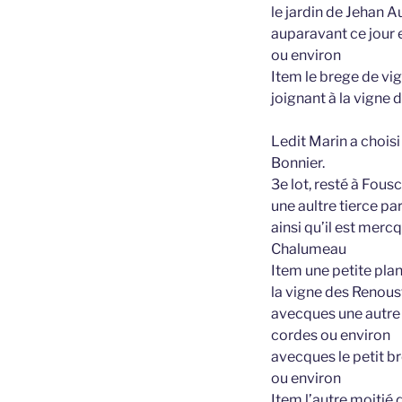
le jardin de Jehan 
auparavant ce jour 
ou environ
Item le brege de vi
joignant à la vigne 
Ledit Marin a choisi 
Bonnier.
3e lot, resté à Fous
une aultre tierce pa
ainsi qu’il est merc
Chalumeau
Item une petite pla
la vigne des Renous
avecques une autre
cordes ou environ
avecques le petit 
ou environ
Item l’autre moitié