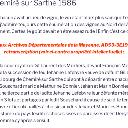
hemiré sur Sarthe 1586
chacun avait un peu de vigne, le vin étant alors plus sain que l
 j’admire toujours cette énumération des vignes au Nord de l
t. Certes, le goût devait en être assez rude ! Enfin c’est ce qu
 aux Archives Départementales de la Mayenne, AD53-3E19-
retranscription (voir ci-contre propriété intellectuelle) :
la cour royale de St Laurent des Mortiers, devant François Mor
de la succession de feu Jehanne Lefebvre veuve de défunt Gil
 bourg de Chemiré sur Sarthe qui sont à départir entre chac
ouschard mari de Mathurine Bonnier, Jehan et Marin Bonnier, 
une tierce partie de ladite Jehanne Lefebvre leur défunte mère
n 3 lots et partages par ledit Souschard à cause de sa dite fe
vre et iceulx baillés à choisie auxdits Jehan et Marin les Bon
ustume du pays lesdites choses sises ès paroisses de St Deny
 comme cy après s’ensuit.