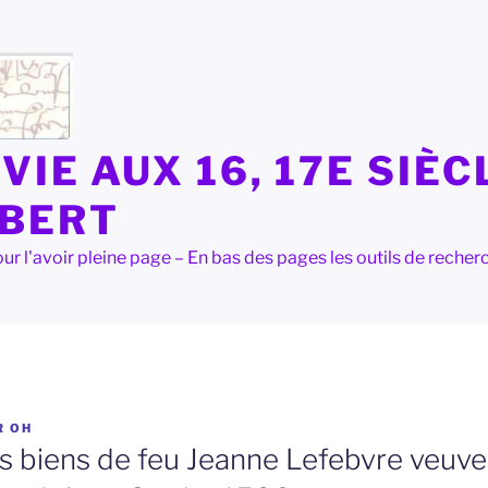
VIE AUX 16, 17E SIÈC
LBERT
e pour l'avoir pleine page – En bas des pages les outils de rec
R
OH
s biens de feu Jeanne Lefebvre veuve 