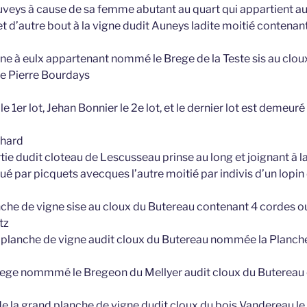
Auveys à cause de sa femme abutant au quart qui appartient a
et d’autre bout à la vigne dudit Auneys ladite moitié contenan
gne à eulx appartenant nommé le Brege de la Teste sis au clo
de Pierre Bourdays
le 1er lot, Jehan Bonnier le 2e lot, et le dernier lot est demeur
chard
rtie dudit cloteau de Lescusseau prinse au long et joignant à la
qué par picquets avecques l’autre moitié par indivis d’un lopin
nche de vigne sise au cloux du Butereau contenant 4 cordes ou
tz
 planche de vigne audit cloux du Butereau nommée la Planch
brege nommmé le Bregeon du Mellyer audit cloux du Butereau
 de la grand planche de vigne dudit cloux du bois Vandereau le