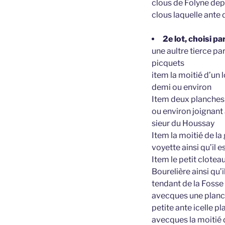
clous de Folyne depu
clous laquelle ante
2e lot, choisi p
une aultre tierce pa
picquets
item la moitié d’un 
demi ou environ
Item deux planches 
ou environ joignant 
sieur du Houssay
Item la moitié de l
voyette ainsi qu’il 
Item le petit clotea
Bourelière ainsi qu
tendant de la Fosse
avecques une planche
petite ante icelle p
avecques la moitié d