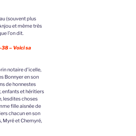
’eau (souvent plus
’Anjou et même très
e l’on dit.
38 – Voici sa
in notaire d’icelle,
les Bonnyer en son
uns de honnestes
enfants et héritiers
, lesdites choses
mme fille aisnée de
niers chacun en son
s, Myré et Chemyré,