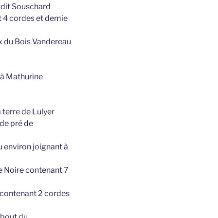
udit Souschard
t 4 cordes et demie
ux du Bois Vandereau
é à Mathurine
 terre de Lulyer
 de pré de
 environ joignant à
e Noire contenant 7
 contenant 2 cordes
 bout du