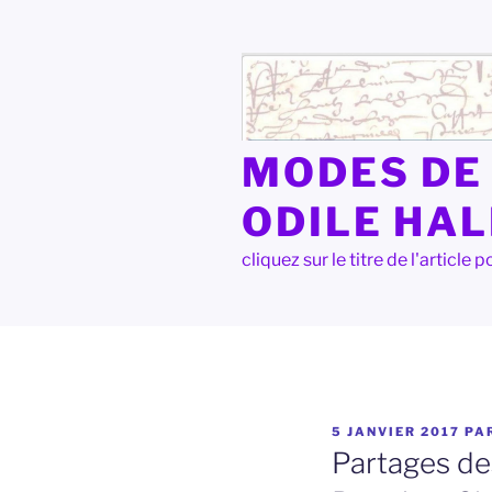
Aller
au
contenu
principal
MODES DE 
ODILE HA
cliquez sur le titre de l'articl
PUBLIÉ
5 JANVIER 2017
PA
LE
Partages de