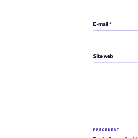
E-mail
*
Site web
Navigation
Article
PRÉCÉDENT
précédent