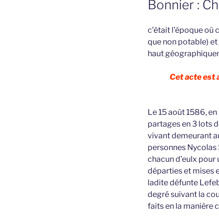
Bonnier : C
c’était l’époque où 
que non potable) et
haut géographiquemen
Cet acte est
Le 15 août 1586, en 
partages en 3 lots 
vivant demeurant au
personnes Nycolas S
chacun d’eulx pour 
départies et mises e
ladite défunte Lefeb
degré suivant la co
faits en la manière