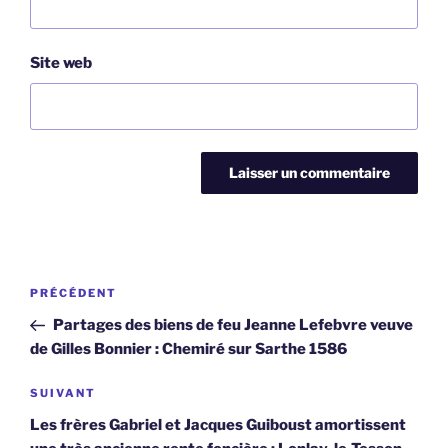
Site web
Navigation
Article
PRÉCÉDENT
de
précédent
Partages des biens de feu Jeanne Lefebvre veuve
l’article
de Gilles Bonnier : Chemiré sur Sarthe 1586
Article
SUIVANT
suivant
Les frères Gabriel et Jacques Guiboust amortissent