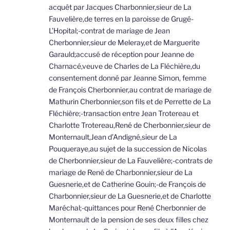
acquêt par Jacques Charbonnier,sieur de La
Fauvelière,de terres en la paroisse de Grugé-
L’Hopital;-contrat de mariage de Jean
Cherbonnier,sieur de Meleray,et de Marguerite
Garauld;accusé de réception pour Jeanne de
Charnacé,veuve de Charles de La Fléchière,du
consentement donné par Jeanne Simon, femme
de François Cherbonnier,au contrat de mariage de
Mathurin Cherbonnier,son fils et de Perrette de La
Fléchière;-transaction entre Jean Trotereau et
Charlotte Trotereau,René de Cherbonnier,sieur de
Monternault,Jean d’Andigné,sieur de La
Pouqueraye,au sujet de la succession de Nicolas
de Cherbonnier,sieur de La Fauvelière;-contrats de
mariage de René de Charbonnier,sieur de La
Guesnerie,et de Catherine Gouin;-de François de
Charbonnier,sieur de La Guesnerie,et de Charlotte
Maréchal;-quittances pour René Cherbonnier de
Monternault de la pension de ses deux filles chez