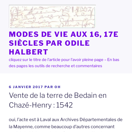
Aller
au
contenu
principal
MODES DE VIE AUX 16, 17E
SIÈCLES PAR ODILE
HALBERT
cliquez sur le titre de l'article pour l'avoir pleine page – En bas
des pages les outils de recherche et commentaires
PUBLIÉ
6 JANVIER 2017
PAR
OH
LE
Vente de la terre de Bedain en
Chazé-Henry : 1542
oui, l’acte est à Laval aux Archives Départementales de
la Mayenne, comme beaucoup d’autres concernant