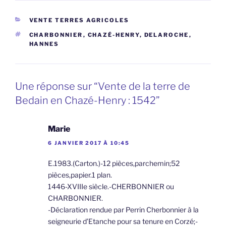
CATÉGORIES
VENTE TERRES AGRICOLES
ÉTIQUETTES
CHARBONNIER
,
CHAZÉ-HENRY
,
DELAROCHE
,
HANNES
Une réponse sur “Vente de la terre de
Bedain en Chazé-Henry : 1542”
Marie
6 JANVIER 2017 À 10:45
E.1983.(Carton.)-12 pièces,parchemin;52
pièces,papier.1 plan.
1446-XVIIIe siècle.-CHERBONNIER ou
CHARBONNIER.
-Déclaration rendue par Perrin Cherbonnier à la
seigneurie d’Etanche pour sa tenure en Corzé;-