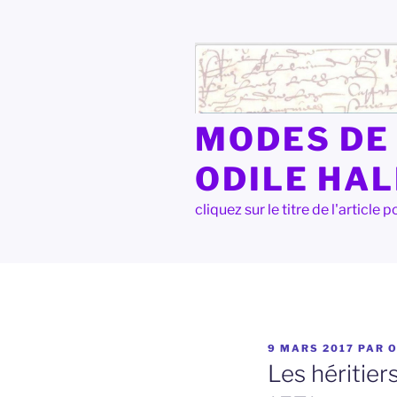
Aller
au
contenu
principal
MODES DE 
ODILE HA
cliquez sur le titre de l'articl
PUBLIÉ
9 MARS 2017
PAR
LE
Les héritie