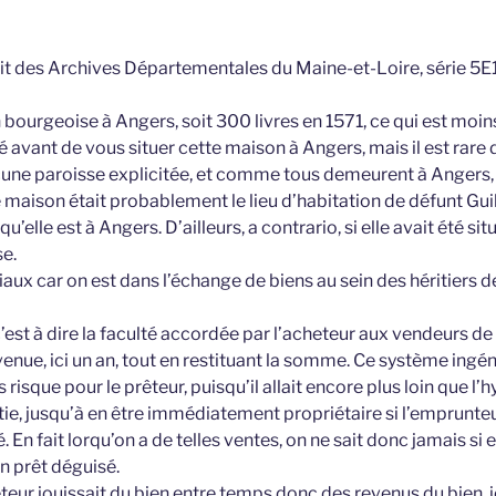
rait des Archives Départementales du Maine-et-Loire, série 5E1
 bourgeoise à Angers, soit 300 livres en 1571, ce qui est moin
é avant de vous situer cette maison à Angers, mais il est rare
cune paroisse explicitée, et comme tous demeurent à Angers, 
e maison était probablement le lieu d’habitation de défunt Gu
u’elle est à Angers. D’ailleurs, a contrario, si elle avait été situé
se.
liaux car on est dans l’échange de biens au sein des héritiers 
c’est à dire la faculté accordée par l’acheteur aux vendeurs de
enue, ici un an, tout en restituant la somme. Ce système ingé
 risque pour le prêteur, puisqu’il allait encore plus loin que l
tie, jusqu’à en être immédiatement propriétaire si l’emprunte
é. En fait lorqu’on a de telles ventes, on ne sait donc jamais si 
un prêt déguisé.
eteur jouissait du bien entre temps donc des revenus du bien, 