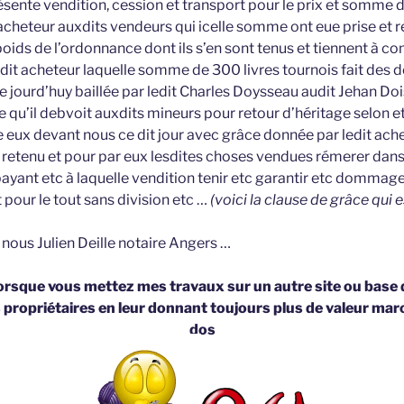
résente vendition, cession et transport pour le prix et somme 
acheteur auxdits vendeurs qui icelle somme ont eue prise et r
oids de l’ordonnance dont ils s’en sont tenus et tiennent à c
edit acheteur laquelle somme de 300 livres tournois fait des d
ce jourd’huy baillée par ledit Charles Doysseau audit Jehan Do
qu’il debvoit auxdits mineurs pour retour d’héritage selon et 
e eux devant nous ce dit jour avec grâce donnée par ledit ach
 retenu et pour par eux lesdites choses vendues rémerer dan
yant etc à laquelle vendition tenir etc garantir etc dommage
 pour le tout sans division etc …
(voici la clause de grâce qui e
 nous Julien Deille notaire Angers …
orsque vous mettez mes travaux sur un autre site ou base
s propriétaires en leur donnant toujours plus de valeur m
dos