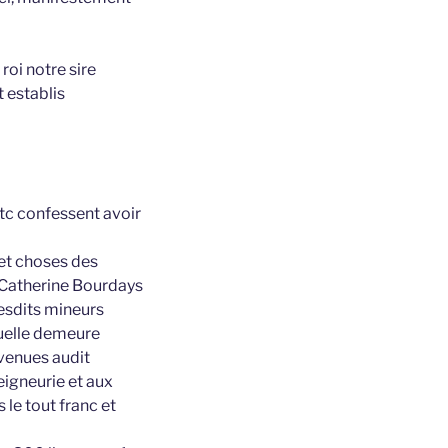
 roi notre sire
 establis
etc confessent avoir
et choses des
 Catherine Bourdays
esdits mineurs
quelle demeure
 venues audit
eigneurie et aux
 le tout franc et