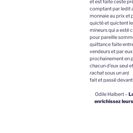
et est faite ceste p
comptant par ledit 
monnaie au prix et p
quicté et quictent l
mineurs qui a esté 
pour pareille somme 
quittance faite entr
vendeurs et par eux
prochainement en pa
chacun d’eux seul et
rachat sous un an)
fait et passé devant
Odile Halbert –
L
enrichissez leur