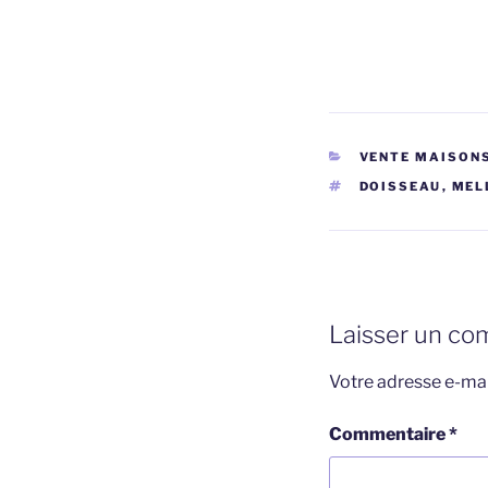
CATÉGORIES
VENTE MAISONS
ÉTIQUETTES
DOISSEAU
,
MEL
Laisser un co
Votre adresse e-mai
Commentaire
*