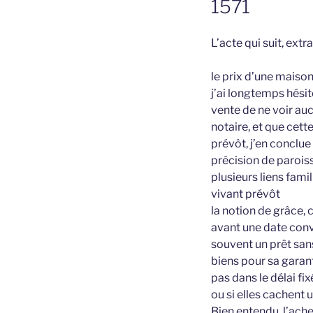
1571
L’acte qui suit, ext
le prix d’une maison
j’ai longtemps hésit
vente de ne voir au
notaire, et que cett
prévôt, j’en conclue q
précision de parois
plusieurs liens fami
vivant prévôt
la notion de grâce, 
avant une date conv
souvent un prêt sans
biens pour sa garan
pas dans le délai fix
ou si elles cachent 
Bien entendu, l’ach