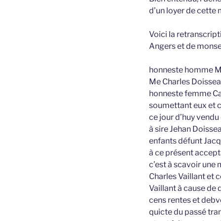
d’un loyer de cette m
Voici la retranscript
Angers et de monsei
honneste homme Me J
Me Charles Doisse
honneste femme Cat
soumettant eux et ch
ce jour d’huy vendu 
à sire Jehan Doiss
enfants défunt Jac
à ce présent accept
c’est à scavoir une 
Charles Vaillant et 
Vaillant à cause de 
cens rentes et debvo
quicte du passé tra