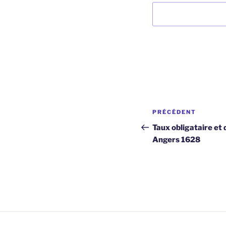
Navigation
Article
PRÉCÉDENT
de
précédent
Taux obligataire et 
Angers 1628
l’article