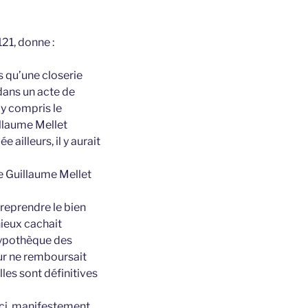
21, donne :
s qu’une closerie
 dans un acte de
y compris le
illaume Mellet
e ailleurs, il y aurait
de Guillaume Mellet
 reprendre le bien
nieux cachait
’hypothèque des
ur ne remboursait
elles sont définitives
ici, manifestement