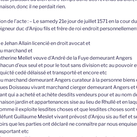
aison, donc il ne perdait rien.
ion de l’acte : – Le samedy 21e jour de juillet 1571 en la cour du
gneur duc d’Anjou fils et frère de roi endroit personnellement
ehan Allain licencié en droit avocat et
au marchand et
herine Mellet veuve d’André de la Fuye demeurant Angers
acun d’eux seul et pour le tout sans division etc au pouvoir 
quicté cedé délaissé et transporté et encore etc
eau marchand demeurant Angers curateur à la personne biens 
ques Doisseau vivant marchand cierger demeurant Angers et
ant qui a acheté et achète desdits vendeurs pour et au nom d
maison jardin et appartenances sise au lieu de Rhullé et en la
comme il exploite lesdites choses et que lesdites choses sont
défunt Guillaume Meslet vivant prévost d’Anjou sis au fief et s
irs que les parties ont déclaré ne connaître par nous enquises
nsportant etc