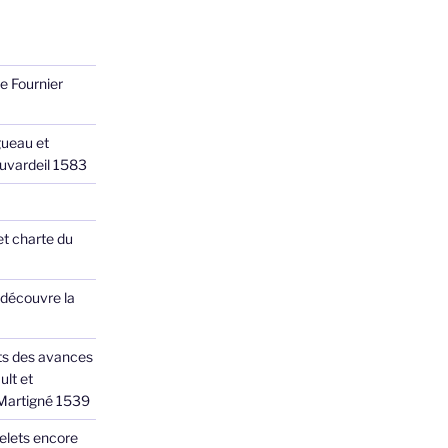
e Fournier
ueau et
Juvardeil 1583
et charte du
 découvre la
ts des avances
ult et
 Martigné 1539
elets encore