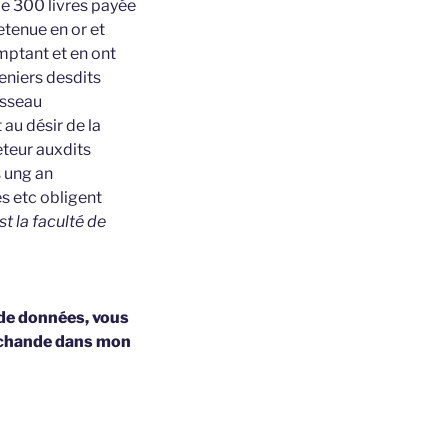
de 300 livres payée
etenue en or et
omptant et en ont
eniers desdits
isseau
au désir de la
eteur auxdits
s ung an
s etc obligent
st la faculté de
 de données, vous
archande dans mon