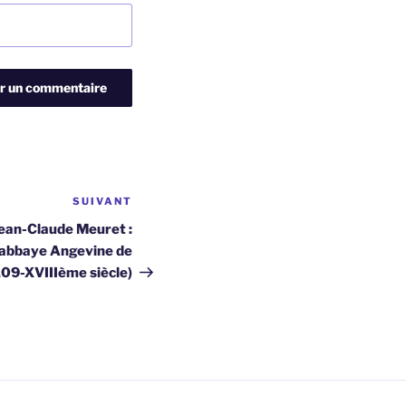
SUIVANT
Article
suivant
Jean-Claude Meuret :
l’abbaye Angevine de
109-XVIIIème siècle)