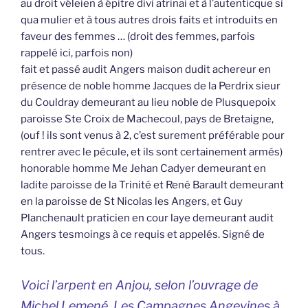
au droit véleien à épitre divi atrinai et à l’autenticque si
qua mulier et à tous autres drois faits et introduits en
faveur des femmes … (droit des femmes, parfois
rappelé ici, parfois non)
fait et passé audit Angers maison dudit achereur en
présence de noble homme Jacques de la Perdrix sieur
du Couldray demeurant au lieu noble de Plusquepoix
paroisse Ste Croix de Machecoul, pays de Bretaigne,
(ouf ! ils sont venus à 2, c’est surement préférable pour
rentrer avec le pécule, et ils sont certainement armés)
honorable homme Me Jehan Cadyer demeurant en
ladite paroisse de la Trinité et René Barault demeurant
en la paroisse de St Nicolas les Angers, et Guy
Planchenault praticien en cour laye demeurant audit
Angers tesmoings à ce requis et appelés. Signé de
tous.
Voici l’arpent en Anjou, selon l’ouvrage de
Michel Lemené, Les Campagnes Angevines à