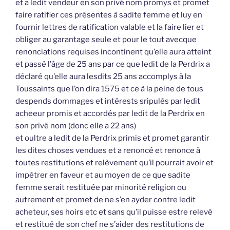
et a ledit vendeur en son privé nom promys et promet
faire ratifier ces présentes à sadite femme et luy en
fournir lettres de ratification valable et la faire lier et
obliger au garantage seule et pour le tout avecque
renonciations requises incontinent qu’elle aura atteint
et passé l’âge de 25 ans par ce que ledit de la Perdrix a
déclaré qu’elle aura lesdits 25 ans accomplys à la
Toussaints que l’on dira 1575 et ce à la peine de tous
despends dommages et intérests sripulés par ledit
acheeur promis et accordés par ledit de la Perdrix en
son privé nom (donc elle a 22 ans)
et oultre a ledit de la Perdrix primis et promet garantir
les dites choses vendues et a renoncé et renonce à
toutes restitutions et relèvement qu’il pourrait avoir et
impétrer en faveur et au moyen de ce que sadite
femme serait restituée par minorité religion ou
autrement et promet de ne s’en ayder contre ledit
acheteur, ses hoirs etc et sans qu’il puisse estre relevé
et restitué de son chef ne s’aider des restitutions de