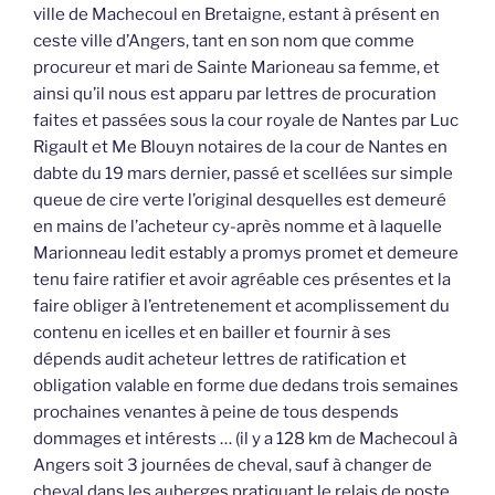
ville de Machecoul en Bretaigne, estant à présent en
ceste ville d’Angers, tant en son nom que comme
procureur et mari de Sainte Marioneau sa femme, et
ainsi qu’il nous est apparu par lettres de procuration
faites et passées sous la cour royale de Nantes par Luc
Rigault et Me Blouyn notaires de la cour de Nantes en
dabte du 19 mars dernier, passé et scellées sur simple
queue de cire verte l’original desquelles est demeuré
en mains de l’acheteur cy-après nomme et à laquelle
Marionneau ledit estably a promys promet et demeure
tenu faire ratifier et avoir agréable ces présentes et la
faire obliger à l’entretenement et acomplissement du
contenu en icelles et en bailler et fournir à ses
dépends audit acheteur lettres de ratification et
obligation valable en forme due dedans trois semaines
prochaines venantes à peine de tous despends
dommages et intérests … (il y a 128 km de Machecoul à
Angers soit 3 journées de cheval, sauf à changer de
cheval dans les auberges pratiquant le relais de poste