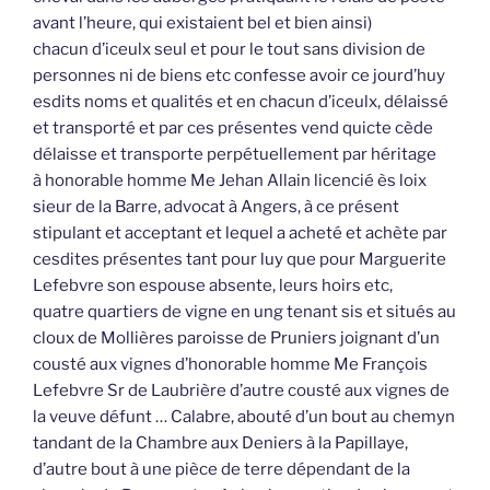
avant l’heure, qui existaient bel et bien ainsi)
chacun d’iceulx seul et pour le tout sans division de
personnes ni de biens etc confesse avoir ce jourd’huy
esdits noms et qualités et en chacun d’iceulx, délaissé
et transporté et par ces présentes vend quicte cède
délaisse et transporte perpétuellement par héritage
à honorable homme Me Jehan Allain licencié ès loix
sieur de la Barre, advocat à Angers, à ce présent
stipulant et acceptant et lequel a acheté et achète par
cesdites présentes tant pour luy que pour Marguerite
Lefebvre son espouse absente, leurs hoirs etc,
quatre quartiers de vigne en ung tenant sis et situés au
cloux de Mollières paroisse de Pruniers joignant d’un
cousté aux vignes d’honorable homme Me François
Lefebvre Sr de Laubrière d’autre cousté aux vignes de
la veuve défunt … Calabre, abouté d’un bout au chemyn
tandant de la Chambre aux Deniers à la Papillaye,
d’autre bout à une pièce de terre dépendant de la