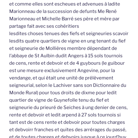
et comme elles sont escheues et advenues à ladite
Marionneau de la succession de defunts Me René
Marionneau et Michelle Barré ses père et mère par
partage fait avec ses cohéritiers
lesdites choses tenues des fiefs et seigneuries scavoir
lesdits quatre quartiers de vigne en ung tenant du fief
et seigneurie de Mollières membre dépendant de
l’abbaye de St Aulbin dudit Angers à 15 sols tournois
de cens, rente et debvoir et de 4 guybours (le guibour
est une mesure exclusivement Angevine, pour la
vendange, et qui était une unité de prélèvement
seigneurial, selon le Lachiver sans son Dictionnaire du
Monde Rural) pour tous droits de dixme pour ledit
quartier de vigne de Guynefolle tenu du fief et
seigneurie du prieuré de Seiches à ung denier de cens,
rente et debvoir et ledit arpend à 27 sols tournois si
tant est de cens rente et debvoir pour toutes charges
et debvoirr franches et quites des arrérages du passé,
et de toutes charges et debvoirs jusque à ce jourd’huy