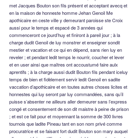
met Jacques Bouton son fils présent et acceptant avecq et
en la maison de honneste homme Jehan Genoil Me
apothicaire en ceste ville y demeurant paroisse ste Croix
aussi pour le temps et espacé de 3 années qui
commenceront ce jourd’huy et finiront à pareil jour ; à la
charge dudit Genoil de luy monstrer et enseigner sondit
mestier et vacation et ce qui en dépend, sans rien luy en
reveler ; et pendant ledit temps le nourrir, coucher et lever
et en user ainsi que maîtres ont accoustumé faire aulx
aprentifs ; à la charge aussi dudit Bouton fils pendant iceluy
temps de bien et fidèlement servir ledit Genoil en sadite
vaccation d’apothicaire et en toutes autres choses licites et
honnestes qui luy seront par luy commandées, sans qu’il
puisse s’absenter ne ailleurs aller demeurer sans l’express
congé et consentement de son dit maistre à peine de prison
; et est ce fait pour et moyennant la somme de 300 livres
tournois que ladite Pineau tant en son nom privé comme
procuratrice et se faisant fort dudit Bouton son mary auquel