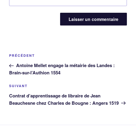
Navigation
Article
PRÉCÉDENT
de
précédent
Antoine Mellet engage la métairie des Landes :
l’article
Brain-sur-l’Authion 1554
Article
SUIVANT
suivant
Contrat d’apprentissage de libraire de Jean
Beauchesne chez Charles de Bougne : Angers 1519