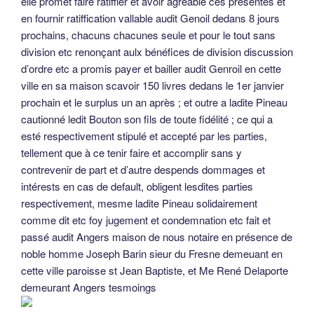
elle promet faire ratiffier et avoir agréable ces présentes et
en fournir ratiffication vallable audit Genoil dedans 8 jours
prochains, chacuns chacunes seule et pour le tout sans
division etc renonçant aulx bénéfices de division discussion
d’ordre etc a promis payer et bailler audit Genroil en cette
ville en sa maison scavoir 150 livres dedans le 1er janvier
prochain et le surplus un an après ; et outre a ladite Pineau
cautionné ledit Bouton son fils de toute fidélité ; ce qui a
esté respectivement stipulé et accepté par les parties,
tellement que à ce tenir faire et accomplir sans y
contrevenir de part et d’autre despends dommages et
intérests en cas de default, obligent lesdites parties
respectivement, mesme ladite Pineau solidairement
comme dit etc foy jugement et condemnation etc fait et
passé audit Angers maison de nous notaire en présence de
noble homme Joseph Barin sieur du Fresne demeuant en
cette ville paroisse st Jean Baptiste, et Me René Delaporte
demeurant Angers tesmoings