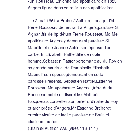
-Un Rousseau Estienne Md apothicaire en 1623
Angers,figure dans votre liste des apothicaires.
-Le 2 mai 1661 à Brain s/l’Authion,mariage d’hh
René Rousseau,demeurant à Angers,paroisse St
Aignan,fils de hp,défunt Pierre Rousseau Md Me
apothicaire Angers,y demeurant,paroisse St
Maurille,et de Jeanne Aubin,son épouse,d’un
part,et hf,Elizabeth Rattier,fille de noble
homme,Sébastien Rattier,portemanteau du Roy en
sa grande écurie et de Damoiselle Elisabeth
Maunoir son épouse,demeurant en cette
paroisse.Présents, Sébastien Rattier,Estienne
Rousseau Md apothicaire Angers, ,frère dudit
Rousseau,noble et discret Mr Mathurin
Pasquerais,conseiller aumônier ordinaire du Roy
et archiprêtre d’Angers,Mr Estienne Bréheret
prestre vicaire de ladite paroisse de Brain et
plusieurs autres.
(Brain s/l’Authion AM. (vues 116-117.)