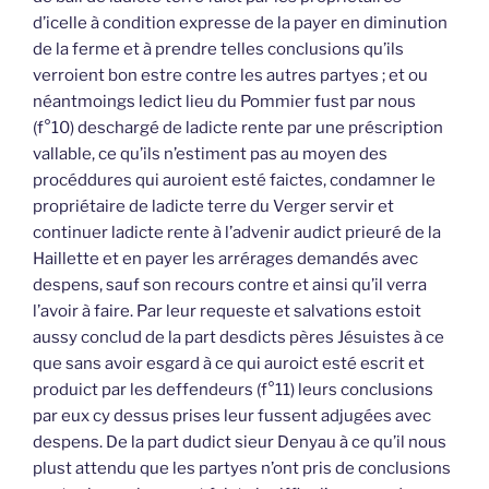
d’icelle à condition expresse de la payer en diminution
de la ferme et à prendre telles conclusions qu’ils
verroient bon estre contre les autres partyes ; et ou
néantmoings ledict lieu du Pommier fust par nous
(f°10) deschargé de ladicte rente par une préscription
vallable, ce qu’ils n’estiment pas au moyen des
procéddures qui auroient esté faictes, condamner le
propriétaire de ladicte terre du Verger servir et
continuer ladicte rente à l’advenir audict prieuré de la
Haillette et en payer les arrérages demandés avec
despens, sauf son recours contre et ainsi qu’il verra
l’avoir à faire. Par leur requeste et salvations estoit
aussy conclud de la part desdicts pères Jésuistes à ce
que sans avoir esgard à ce qui auroict esté escrit et
produict par les deffendeurs (f°11) leurs conclusions
par eux cy dessus prises leur fussent adjugées avec
despens. De la part dudict sieur Denyau à ce qu’il nous
plust attendu que les partyes n’ont pris de conclusions