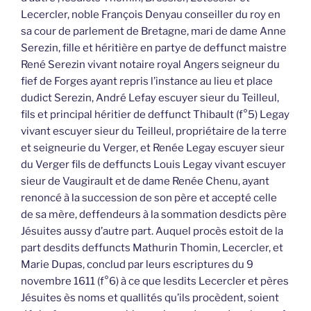
Lecercler, noble François Denyau conseiller du roy en
sa cour de parlement de Bretagne, mari de dame Anne
Serezin, fille et héritière en partye de deffunct maistre
René Serezin vivant notaire royal Angers seigneur du
fief de Forges ayant repris l’instance au lieu et place
dudict Serezin, André Lefay escuyer sieur du Teilleul,
fils et principal héritier de deffunct Thibault (f°5) Legay
vivant escuyer sieur du Teilleul, propriétaire de la terre
et seigneurie du Verger, et Renée Legay escuyer sieur
du Verger fils de deffuncts Louis Legay vivant escuyer
sieur de Vaugirault et de dame Renée Chenu, ayant
renoncé à la succession de son père et accepté celle
de sa mère, deffendeurs à la sommation desdicts père
Jésuites aussy d’autre part. Auquel procès estoit de la
part desdits deffuncts Mathurin Thomin, Lecercler, et
Marie Dupas, conclud par leurs escriptures du 9
novembre 1611 (f°6) à ce que lesdits Lecercler et pères
Jésuites ès noms et quallités qu’ils procèdent, soient