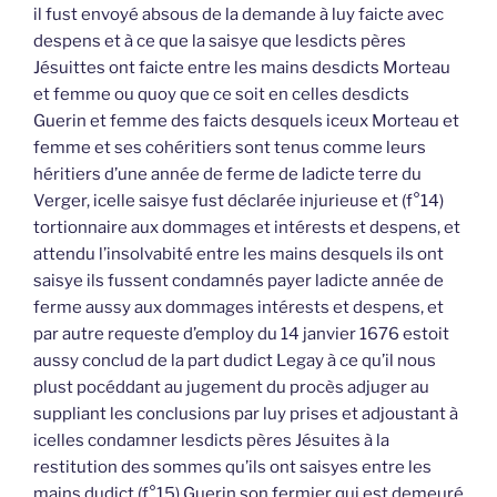
il fust envoyé absous de la demande à luy faicte avec
despens et à ce que la saisye que lesdicts pères
Jésuittes ont faicte entre les mains desdicts Morteau
et femme ou quoy que ce soit en celles desdicts
Guerin et femme des faicts desquels iceux Morteau et
femme et ses cohéritiers sont tenus comme leurs
héritiers d’une année de ferme de ladicte terre du
Verger, icelle saisye fust déclarée injurieuse et (f°14)
tortionnaire aux dommages et intérests et despens, et
attendu l’insolvabité entre les mains desquels ils ont
saisye ils fussent condamnés payer ladicte année de
ferme aussy aux dommages intérests et despens, et
par autre requeste d’employ du 14 janvier 1676 estoit
aussy conclud de la part dudict Legay à ce qu’il nous
plust pocéddant au jugement du procès adjuger au
suppliant les conclusions par luy prises et adjoustant à
icelles condamner lesdicts pères Jésuites à la
restitution des sommes qu’ils ont saisyes entre les
mains dudict (f°15) Guerin son fermier qui est demeuré