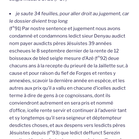
je saute 34 feuilles, pour aller droit au jugement, car
le dossier divient trop long
(f°91) Par nostre sentence et jugement nous avons
condamné et condamnons ledict sieur Denyau audict
nom payer auxdicts pères Jésuistes 39 années
escheues le 8 septembre dernier de la rente de 12
boisseaux de bled seigle mesure d’Azé (f°92) deue
chacuns ans à la recepte du prieuré de la Jaillette sur, à
cause et pour raison du fief de Forges et rentes y
annexées, scavoir la dernière année en espèce, et les
autres aux prix qu’il a vallu en chacune d’icelles audict
terme à dire de gens à ce cognoissans, dont ils
conviendront autrement en sera pris et nommé
d’office, icelle rente servir et continuer à l’advenir tant
et sy longtemps qu’il sera seigneur et déptempteur
desdictes choses, et aux despens vers lesdicts pères
Jésuistes depuis (f°93) que ledict deffunct Serezin