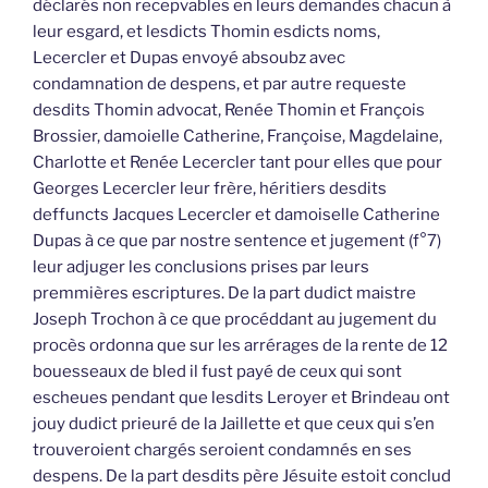
déclarés non recepvables en leurs demandes chacun à
leur esgard, et lesdicts Thomin esdicts noms,
Lecercler et Dupas envoyé absoubz avec
condamnation de despens, et par autre requeste
desdits Thomin advocat, Renée Thomin et François
Brossier, damoielle Catherine, Françoise, Magdelaine,
Charlotte et Renée Lecercler tant pour elles que pour
Georges Lecercler leur frère, héritiers desdits
deffuncts Jacques Lecercler et damoiselle Catherine
Dupas à ce que par nostre sentence et jugement (f°7)
leur adjuger les conclusions prises par leurs
premmières escriptures. De la part dudict maistre
Joseph Trochon à ce que procéddant au jugement du
procès ordonna que sur les arrérages de la rente de 12
bouesseaux de bled il fust payé de ceux qui sont
escheues pendant que lesdits Leroyer et Brindeau ont
jouy dudict prieuré de la Jaillette et que ceux qui s’en
trouveroient chargés seroient condamnés en ses
despens. De la part desdits père Jésuite estoit conclud