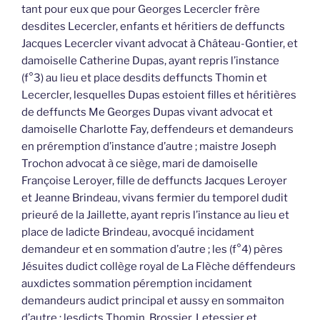
tant pour eux que pour Georges Lecercler frère
desdites Lecercler, enfants et héritiers de deffuncts
Jacques Lecercler vivant advocat à Château-Gontier, et
damoiselle Catherine Dupas, ayant repris l’instance
(f°3) au lieu et place desdits deffuncts Thomin et
Lecercler, lesquelles Dupas estoient filles et héritières
de deffuncts Me Georges Dupas vivant advocat et
damoiselle Charlotte Fay, deffendeurs et demandeurs
en préremption d’instance d’autre ; maistre Joseph
Trochon advocat à ce siège, mari de damoiselle
Françoise Leroyer, fille de deffuncts Jacques Leroyer
et Jeanne Brindeau, vivans fermier du temporel dudit
prieuré de la Jaillette, ayant repris l’instance au lieu et
place de ladicte Brindeau, avocqué incidament
demandeur et en sommation d’autre ; les (f°4) pères
Jésuites dudict collège royal de La Flèche déffendeurs
auxdictes sommation péremption incidament
demandeurs audict principal et aussy en sommaiton
d’autre ; lesdicts Thomin, Brossier, Letessier et