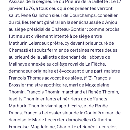
Assises de la seigneurie du Prieuré de la Jaillette : Le 17
janvier 1676, a tous ceux qui ces présentes verront
salut, René Gallichon sieur de Courchamps, conseiller
du roi, lieutenant général en la sénéchaussée d’Anjou
au siège présidial de Château-Gontier ; comme procès
fut meu et civilement intenté à ce siège entre
Mathurin Lelardeux prêtre, cy devant prieur curé de
Chemazé et soubz fermier de certaines rentes deues
au prieuré de la Jaillette dépendant de l’abbaye de
Malinaye annexée au collège royal de La Flèche,
demandeur originaire et évocquant d’une part, maistre
François Thomas advocat à ce siège, (f°2) François
Brossier maistre apothicaire, mari de Magdeleine
Thomin, François Thomin marchand et Renée Thomin,
lesdits Thomin enfants et héririers de deffuncts
Mathurin Thomin vivant apothicaire, et de Renée
Dupas, François Letessier sieur de la Gouinière mari de
damoiselle Marie Lecercler, damoiselles Catherine,
Françoise, Magdeleine, Charlotte et Renée Lecercler,