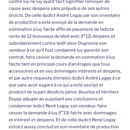
contre luy ne luy ayant faict signiffier l’envoyer de
cause avec despens sans préjudice de ses autres
droicts. De celle dudict André Legay par son inventaire
de production a esté envoyé de la demande en
sommation à luy faicte affin de payement de ladicte
rente de 12 boisseaux de bled avec (f°12) despens et
subsidairement contre ledit sieur Dugresne son
vendeur à ce qu’il fust condamné luy garentir son
contrat, faire cesser la demande en sommation à luy
faicte tant en principal cours d’arrérages que tous
accessoires et en ses dommages intérests et despens,
et par autre requeste d’emploi dudict André Legay à ce
que sans avoir esgard à ce qui a esté escript et
produict de la part desdicts pères Jésuites et héritiers
Dupas adjuger au suppliant ses conclusions et
condamner ledict René Legay son vendeur, faire
cesser la demande à luy (f°13) faicte avec dommages
et intérest et despens. Et de celle dudict René Legay
estoict aussy conclud en son inventaire de production