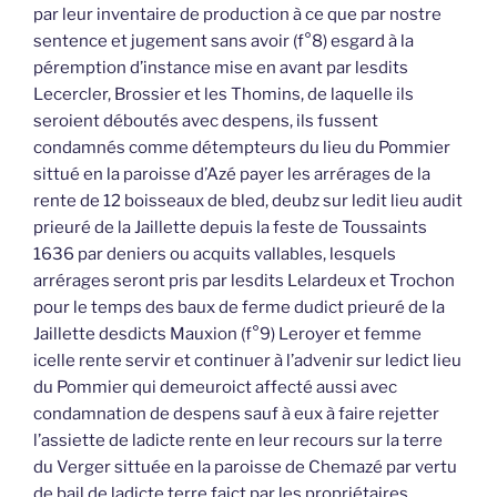
par leur inventaire de production à ce que par nostre
sentence et jugement sans avoir (f°8) esgard à la
péremption d’instance mise en avant par lesdits
Lecercler, Brossier et les Thomins, de laquelle ils
seroient déboutés avec despens, ils fussent
condamnés comme détempteurs du lieu du Pommier
sittué en la paroisse d’Azé payer les arrérages de la
rente de 12 boisseaux de bled, deubz sur ledit lieu audit
prieuré de la Jaillette depuis la feste de Toussaints
1636 par deniers ou acquits vallables, lesquels
arrérages seront pris par lesdits Lelardeux et Trochon
pour le temps des baux de ferme dudict prieuré de la
Jaillette desdicts Mauxion (f°9) Leroyer et femme
icelle rente servir et continuer à l’advenir sur ledict lieu
du Pommier qui demeuroict affecté aussi avec
condamnation de despens sauf à eux à faire rejetter
l’assiette de ladicte rente en leur recours sur la terre
du Verger sittuée en la paroisse de Chemazé par vertu
de bail de ladicte terre faict par les propriétaires