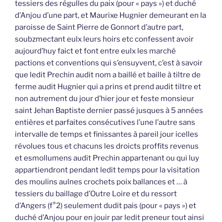
tessiers des régulles du paix (pour « pays ») et duché
d’Anjou d’une part, et Maurixe Hugnier demeurant en la
paroisse de Saint Pierre de Gonnort d’autre part,
soubzmectant eulx leurs hoirs etc confessent avoir
aujourd’huy faict et font entre eulx les marché
pactions et conventions qui s’ensuyvent, c’est à savoir
que ledit Prechin audit nom a baillé et baille à tiltre de
ferme audit Hugnier qui a prins et prend audit tiltre et
non autrement du jour d’hier jour et feste monsieur
saint Jehan Baptiste dernier passé jusques à 5 années
entières et parfaites consécutives l’une l’autre sans
intervalle de temps et finissantes à pareil jour icelles
révolues tous et chacuns les droicts proffits revenus
et esmollumens audit Prechin appartenant ou qui luy
appartiendront pendant ledit temps pour la visitation
des moulins aulnes crochets poix ballances et … à
tessiers du baillage d’Outre Loire et du ressort
d’Angers (f°2) seulement dudit pais (pour « pays ») et
duché d’Anjou pour en jouir par ledit preneur tout ainsi