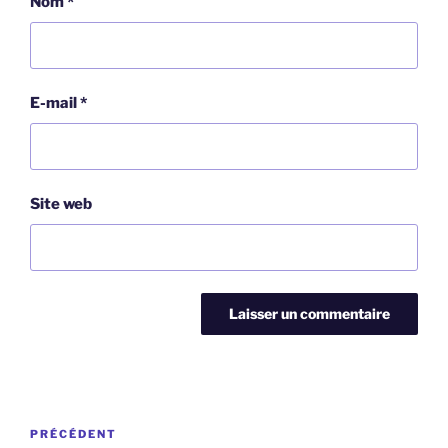
Nom
*
E-mail
*
Site web
Navigation
Article
PRÉCÉDENT