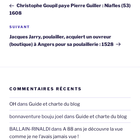
de
précédent
Christophe Goupil paye Pierre Guiller : Niafles (53)
l’article
1608
Article
SUIVANT
suivant
Jacques Jarry, poulailler, acquiert un ouvreur
(boutique) à Angers pour sa poulaillerie : 1528
COMMENTAIRES RÉCENTS
OH
dans
Guide et charte du blog
bonnaventure bouju joel
dans
Guide et charte du blog
BALLAIN-RINALDI
dans
A 88 ans je découvre la vue
comme je ne l’avais jamais vue !