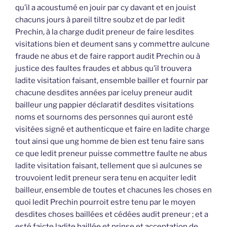
qu’il a acoustumé en jouir par cy davant et en jouist
chacuns jours à pareil tiltre soubz et de par ledit
Prechin, à la charge dudit preneur de faire lesdites
visitations bien et deument sans y commettre aulcune
fraude ne abus et de faire rapport audit Prechin ou à
justice des faultes fraudes et abbus qu’il trouvera
ladite visitation faisant, ensemble bailler et fournir par
chacune desdites années par iceluy preneur audit
bailleur ung pappier déclaratif desdites visitations
noms et sournoms des personnes qui auront esté
visitées signé et authenticque et faire en ladite charge
tout ainsi que ung homme de bien est tenu faire sans
ce que ledit preneur puisse commettre faulte ne abus
ladite visitation faisant, tellement que si aulcunes se
trouvoient ledit preneur sera tenu en acquiter ledit
bailleur, ensemble de toutes et chacunes les choses en
quoi ledit Prechin pourroit estre tenu par le moyen
desdites choses baillées et cédées audit preneur ; et a
esté faicte ladite baillée et prinse et acceptation de