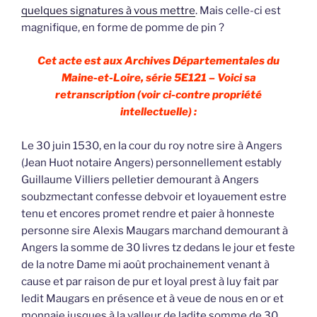
quelques signatures à vous mettre
. Mais celle-ci est
magnifique, en forme de pomme de pin ?
Cet acte est aux Archives Départementales du
Maine-et-Loire, série 5E121 – Voici sa
retranscription (voir ci-contre propriété
intellectuelle) :
Le 30 juin 1530, en la cour du roy notre sire à Angers
(Jean Huot notaire Angers) personnellement estably
Guillaume Villiers pelletier demourant à Angers
soubzmectant confesse debvoir et loyauement estre
tenu et encores promet rendre et paier à honneste
personne sire Alexis Maugars marchand demourant à
Angers la somme de 30 livres tz dedans le jour et feste
de la notre Dame mi août prochainement venant à
cause et par raison de pur et loyal prest à luy fait par
ledit Maugars en présence et à veue de nous en or et
monnaie jusques à la valleur de ladite somme de 30