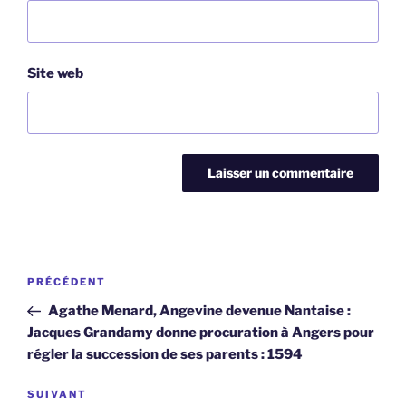
Site web
Navigation
Article
PRÉCÉDENT
de
précédent
Agathe Menard, Angevine devenue Nantaise :
l’article
Jacques Grandamy donne procuration à Angers pour
régler la succession de ses parents : 1594
Article
SUIVANT