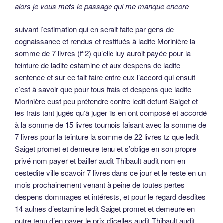
alors je vous mets le passage qui me manque encore
suivant l’estimation qui en serait faite par gens de
cognaissance et rendus et restitués à ladite Morinière la
somme de 7 livres (f°2) qu’elle luy auroit payée pour la
teinture de ladite estamine et aux despens de ladite
sentence et sur ce fait faire entre eux l’accord qui ensuit
c’est à savoir que pour tous frais et despens que ladite
Morinière eust peu prétendre contre ledit defunt Saiget et
les frais tant jugés qu’à juger ils en ont composé et accordé
à la somme de 15 livres tournois faisant avec la somme de
7 livres pour la teinture la somme de 22 livres tz que ledit
Saiget promet et demeure tenu et s’oblige en son propre
privé nom payer et bailler audit Thibault audit nom en
cestedite ville scavoir 7 livres dans ce jour et le reste en un
mois prochainement venant à peine de toutes pertes
despens dommages et intérests, et pour le regard desdites
14 aulnes d’estamine ledit Saiget promet et demeure en
outre tenu d’en payer le prix d’icelles audit Thibault audit