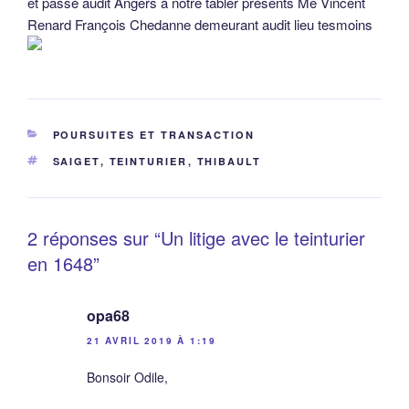
et passé audit Angers à notre tabler présents Me Vincent
Renard François Chedanne demeurant audit lieu tesmoins
CATÉGORIES
POURSUITES ET TRANSACTION
ÉTIQUETTES
SAIGET
,
TEINTURIER
,
THIBAULT
2 réponses sur “Un litige avec le teinturier
en 1648”
opa68
21 AVRIL 2019 À 1:19
Bonsoir Odile,