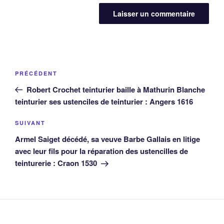
Navigation
Article
PRÉCÉDENT
de
précédent
Robert Crochet teinturier baille à Mathurin Blanche
l’article
teinturier ses ustenciles de teinturier : Angers 1616
Article
SUIVANT
suivant
Armel Saiget décédé, sa veuve Barbe Gallais en litige
avec leur fils pour la réparation des ustencilles de
teinturerie : Craon 1530