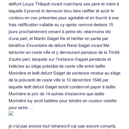
deffunt Louys Thibault vivant marchans ses père et mère à
laquelle il promet et demeure tenu faire ratiffier et avoir le
contenu en ces présentes pour agréable et en fournir à ses
frais ratiffication vallable au cy-après nommé dedans 15
jours prochainement venant à peine etc néanmoins etc
d’une part, et Martin Saiget fils et héritier en partie par
bénéfice d’inventaire de defunt René Saiget vivant Me
teinturier en ceste ville et y demeurant paroisse de la Trinité
d’autre part, lesquels sur l’instance d’appel pendante et
indécise au siège présidial de ceste ville entre ladite
Morinière et ledit defunt Saiget de sentence rendue au siège
de la prévosté de ceste ville le 10 décembre 1646 par
laquelle ledit defunt Saiget estoit condemné payer à ladite
Morinière le prix de 14 aulnes d’estamine que ladite
Morinière luy avoit baillées pour teindre en couleur violette
pour estre …
je n’ai pas encore tout retranscrit car pas encore compris,