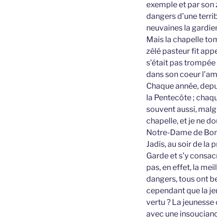
exemple et par son z
dangers d’une terri
neuvaines la gardien
Mais la chapelle tom
zélé pasteur fit app
s’était pas trompée
dans son coeur l’a
Chaque année, depui
la Pentecôte ; chaqu
souvent aussi, malgr
chapelle, et je ne d
Notre-Dame de Bon
Jadis, au soir de l
Garde et s’y consacr
pas, en effet, la me
dangers, tous ont be
cependant que la jeu
vertu ? La jeunesse 
avec une insouciance