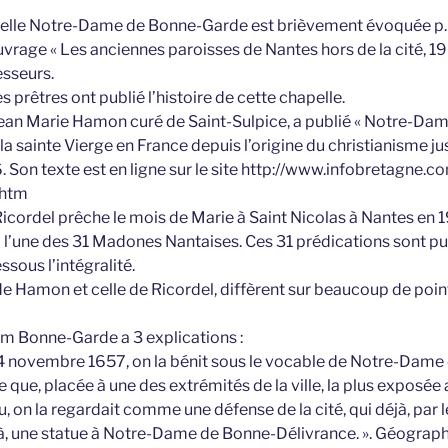
apelle Notre-Dame de Bonne-Garde est brièvement évoquée p.
rage « Les anciennes paroisses de Nantes hors de la cité, 1982
sseurs.
es prêtres ont publié l’histoire de cette chapelle.
ean Marie Hamon curé de Saint-Sulpice, a publié « Notre-Dam
 la sainte Vierge en France depuis l’origine du christianisme ju
Son texte est en ligne sur le site http://www.infobretagne.co
.htm
 Ricordel prêche le mois de Marie à Saint Nicolas à Nantes en
à l’une des 31 Madones Nantaises. Ces 31 prédications sont pub
sous l’intégralité.
de Hamon et celle de Ricordel, diffèrent sur beaucoup de point
nom Bonne-Garde a 3 explications :
 4 novembre 1657, on la bénit sous le vocable de Notre-Dam
que, placée à une des extrémités de la ville, la plus exposée
u, on la regardait comme une défense de la cité, qui déjà, par 
 là, une statue à Notre-Dame de Bonne-Délivrance. ». Géograp