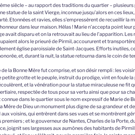
Ième siècle – au rapport des traditions du quartier – plusieur
ne statue de la saint Vierge, inconnue jusqu’alors en ces lieux,
rté. Etonnées et ravies, elles s’empressèrent de recueillir la
 honneur dans leur maison. Hélas ! Marie n’accepta point leur p
 avait disparu et on la retrouvait au lieu de l’apparition. Les 
upaient alors le prieuré de Pirmil, accoururent et transportère
lement église paroissiale de Saint-Jacques. Efforts inutiles, ce
onorée, et, durant la nuit, la statue retourna dans le coin de ter
e de la Bonne Mère fut comprise, et son désir rempli : les voisi
ite grotte et le peuple, instruit du prodige, vint en foule la p
oulèrent, et la vénération pour la statue miraculeuse ne fit q
ertiaire, respectée de tous pour sa vertu ainsi que pour sa cha
 connue dans le quartier sous le nom expressif de Marie de 
à la Mère de Dieu un monument plus digne de sa grandeur et d
el aux voisins, qui entrèrent dans ses vues et se montrèrent g
les premiers ; et le gouverneur de Nantes, Charles de la Porte, d
ce, joignit ses largesses aux aumônes des habitants de Pirmi