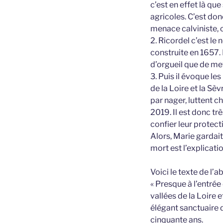
c’est en effet là qu
agricoles. C’est do
menace calviniste, c
2. Ricordel c’est le
construite en 1657. 
d’orgueil que de met
3. Puis il évoque le
de la Loire et la Sè
par nager, luttent c
2019. Il est donc t
confier leur protect
Alors, Marie gardait
mort est l’explicati
Voici le texte de l’a
« Presque à l’entrée
vallées de la Loire e
élégant sanctuaire d
cinquante ans.