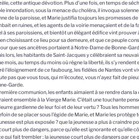
èle, cette antique dévotion. Plus d’une fois, en temps de séc
ble innondation, sous la menace du choléra, il invoqua solenn
ne de la paroisse, et Marie justifia toujours les promesses d
bait en ruines, et les agents de la voirie menaçaient et de la fa
el à ses paroissiens, et bientôt un élégant édifice vint prouver
 en choisissant ce lieu pour sa demeure, et que ce peuple con
mour que ses ancêtres portaient à Notre-Dame de Bonne-Gard
s lors, les habitants de Saint-Jacques y célébraient sa neuvai
e mois, au temps du moins où règne la liberté, ils s’y rendent 
é l’éloignement de ce faubourg, les fidèles de Nantes vont viv
oute pas que vous tous, qui m’écoutez, vous n’ayez fait de pie
ne-Garde.
a première communion, les enfants aimaient à se rendre dans la
aient ensemble à la Vierge Marie. C’était une touchante pensé
illeurre gardienne de leur foi et de leur vertu ? Tous les homm
foin de se placer sous l’égide de Marie, et Marie les protège to
nesse est plus exposée ? que la jeunesse a plus à craindre pou
court plus de dangers, parce qu’elle est ignorante et qu’elle c
 qui fait trembler ; la jeunesse court plus de dangers par ce qu