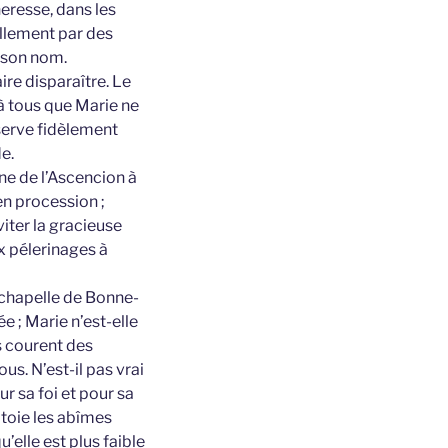
heresse, dans les
ellement par des
e son nom.
ire disparaître. Le
 à tous que Marie ne
serve fidèlement
e.
ne de l’Ascencion à
en procession ;
iter la gracieuse
ux pélerinages à
 chapelle de Bonne-
e ; Marie n’est-elle
es courent des
us. N’est-il pas vrai
r sa foi et pour sa
ôtoie les abîmes
’elle est plus faible