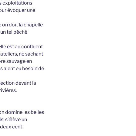
s exploitations
pour évoquer une
 on doit la chapelle
 un tel péché
elle est au confluent
bateliers, ne sachant
core sauvage en
s aient eu besoin de
tection devant la
ivières.
’on domine les belles
ds, s’élève un
à deux cent