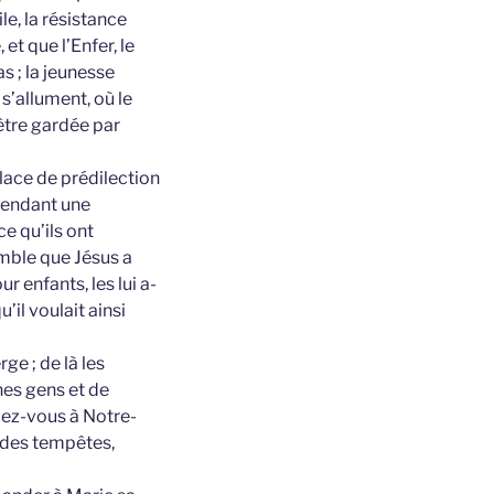
le, la résistance
 et que l’Enfer, le
s ; la jeunesse
 s’allument, où le
’être gardée par
place de prédilection
ependant une
ce qu’ils ont
emble que Jésus a
r enfants, les lui a-
’il voulait ainsi
rge ; de là les
nes gens et de
fiez-vous à Notre-
 des tempêtes,