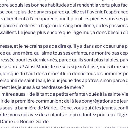
ncore acquis les bonnes habitudes qui rendent la vertu plus faci
sse court plus de dangers parce qu’elle est l’avenir, l’espérance,
cherchent à l’accaparer et multiplient les pièces sous ses pa
 parce qu’elle est à l’âge où le sang bouillone, où les passions
essaillent. Le jeune, plus encore que l’âge mur, a donc besoin d
nesse, et je ne crains pas de dire qu’il y a dans son coeur une 
t-ce qu’une mère, qui aime tous ses enfants, ne montre pas c
ressée pour les dernier-nés, parce qu’ils sont plus faibles, par
ses bras ? Ainsi Marie. Je ne sais si je m’abuse, mais il me s
, lorsque du haut de sa croix il lui a donné tous les hommes pou
personne de saint Jean, le plus jeune des apôtres, sinon parce qu
ment les jeunes à sa tendresse de mère ?
es mères aussi ; de là tant de petits enfants voués à la sainte Vie
ir de la première communion ; de là les congrégations de jeu
es sous la bannière de Marie… Donc, vous qui êtes jeunes, con
 ; vous qui avez des enfants et qui redoutez pour eux l’âge
e-Dame de Bonne-Garde.