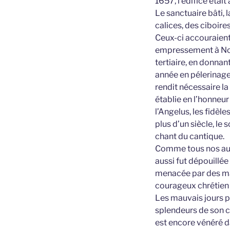
1657, l’édifice était
Le sanctuaire bâti, 
calices, des ciboires
Ceux-ci accouraient
empressement à Not
tertiaire, en donnan
année en pélerinage,
rendit nécessaire la
établie en l’honneur 
l’Angelus, les fidèl
plus d’un siècle, le 
chant du cantique.
Comme tous nos autre
aussi fut dépouillée
menacée par des mai
courageux chrétien s
Les mauvais jours p
splendeurs de son cu
est encore vénéré d