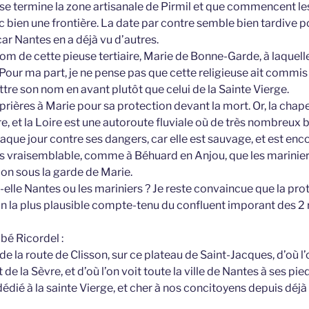
e se termine la zone artisanale de Pirmil et que commencent le
nc bien une frontière. La date par contre semble bien tardive 
ar Nantes en a déjà vu d’autres.
 nom de cette pieuse tertiaire, Marie de Bonne-Garde, à laquelle
Pour ma part, je ne pense pas que cette religieuse ait commis
tre son nom en avant plutôt que celui de la Sainte Vierge.
s prières à Marie pour sa protection devant la mort. Or, la chap
vre, et la Loire est une autoroute fluviale où de très nombreux 
haque jour contre ses dangers, car elle est sauvage, et est en
rès vraisemblable, comme à Béhuard en Anjou, que les marinier
ion sous la garde de Marie.
-elle Nantes ou les mariniers ? Je reste convaincue que la pro
on la plus plausible compte-tenu du confluent imporant des 2 r
bbé Ricordel :
 de la route de Clisson, sur ce plateau de Saint-Jacques, d’où l
t de la Sèvre, et d’où l’on voit toute la ville de Nantes à ses pie
édié à la sainte Vierge, et cher à nos concitoyens depuis déj