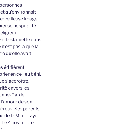
s personnes
 et qu’environnait
 merveilleuse image
ieuse hospitalité.
religieux
nt la statuette dans
 n’est pas là que la
re qu’elle avait
ns édifièrent
rier en ce lieu béni.
ue s’accroître.
rité envers les
Bonne-Garde,
e l’amour de son
énéreux. Ses parents
uc de la Meilleraye
l. Le 4 novembre