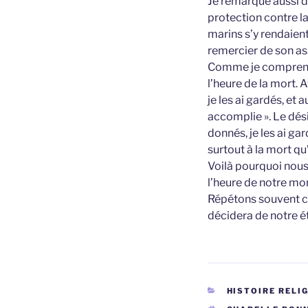
Je remarque aussi d
protection contre l
marins s’y rendaient
remercier de son as
Comme je comprends c
l’heure de la mort. 
je les ai gardés, et a
accomplie ». Le dés
donnés, je les ai gar
surtout à la mort qu’
Voilà pourquoi nous 
l’heure de notre mor
Répétons souvent c
décidera de notre é
CATÉGORIES
HISTOIRE RELI