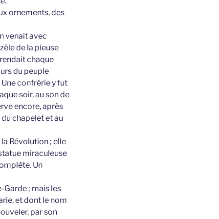
e.
eaux ornements, des
on venait avec
èle de la pieuse
y rendait chaque
ours du peuple
 Une confrérie y fut
haque soir, au son de
serve encore, après
n du chapelet et au
a Révolution ; elle
a statue miraculeuse
complète. Un
-Garde ; mais les
rie, et dont le nom
ouveler, par son