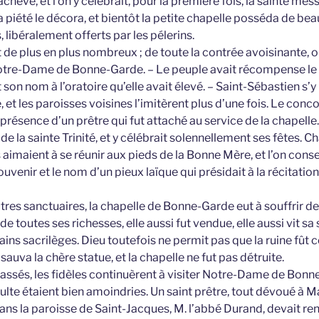
 achevé, et l’on y célébrait, pour la première fois, la sainte mess
la piété le décora, et bientôt la petite chapelle posséda de b
, libéralement offerts par les pélerins.
 de plus en plus nombreux ; de toute la contrée avoisinante, 
re-Dame de Bonne-Garde. – Le peuple avait récompense le z
t son nom à l’oratoire qu’elle avait élevé. – Saint-Sébastien s’
 et les paroisses voisines l’imitèrent plus d’une fois. Le conc
 présence d’un prêtre qui fut attaché au service de la chapelle.
de la sainte Trinité, et y célébrait solennellement ses fêtes. C
es aimaient à se réunir aux pieds de la Bonne Mère, et l’on con
souvenir et le nom d’un pieux laïque qui présidait à la récitatio
s sanctuaires, la chapelle de Bonne-Garde eut à souffrir de l
 de toutes ses richesses, elle aussi fut vendue, elle aussi vit s
ns sacrilèges. Dieu toutefois ne permit pas que la ruine fût 
auva la chère statue, et la chapelle ne fut pas détruite.
assés, les fidèles continuèrent à visiter Notre-Dame de Bonne
lte étaient bien amoindries. Un saint prêtre, tout dévoué à Ma
ans la paroisse de Saint-Jacques, M. l’abbé Durand, devait ren