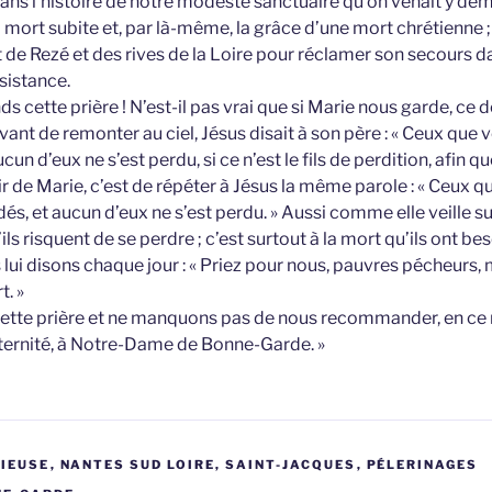
ans l’histoire de notre modeste sanctuaire qu’on venait y de
a mort subite et, par là-même, la grâce d’une mort chrétienne
 de Rezé et des rives de la Loire pour réclamer son secours d
sistance.
ette prière ! N’est-il pas vrai que si Marie nous garde, ce do
Avant de remonter au ciel, Jésus disait à son père : « Ceux qu
ucun d’eux ne s’est perdu, si ce n’est le fils de perdition, afin qu
ir de Marie, c’est de répéter à Jésus la même parole : « Ceux 
dés, et aucun d’eux ne s’est perdu. » Aussi comme elle veille su
ils risquent de se perdre ; c’est surtout à la mort qu’ils ont be
lui disons chaque jour : « Priez pour nous, pauvres pécheurs, 
t. »
ette prière et ne manquons pas de nous recommander, en c
ternité, à Notre-Dame de Bonne-Garde. »
GIEUSE
,
NANTES SUD LOIRE, SAINT-JACQUES
,
PÉLERINAGES