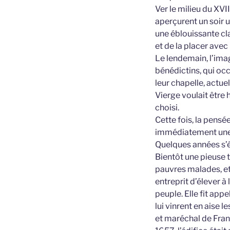
Ver le milieu du XVI
aperçurent un soir u
une éblouissante cla
et de la placer avec
Le lendemain, l’image
bénédictins, qui occ
leur chapelle, actuel
Vierge voulait être h
choisi.
Cette fois, la pensé
immédiatement une pet
Quelques années s’éc
Bientôt une pieuse t
pauvres malades, et
entreprit d’élever 
peuple. Elle fit app
lui vinrent en aise 
et maréchal de Fran