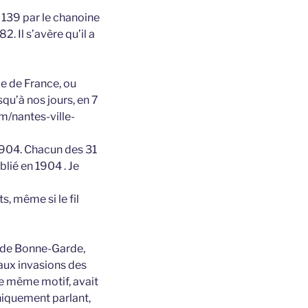
 139 par le chanoine
. Il s’avère qu’il a
e de France, ou
squ’à nos jours, en 7
m/nantes-ville-
 1904. Chacun des 31
lié en 1904 . Je
s, même si le fil
e de Bonne-Garde,
 aux invasions des
le même motif, avait
hiquement parlant,