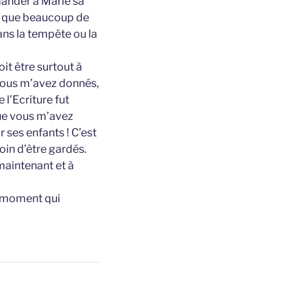
mander à Marie sa
 ; que beaucoup de
ans la tempête ou la
it être surtout à
e vous m’avez donnés,
e l’Ecriture fut
que vous m’avez
r ses enfants ! C’est
soin d’être gardés.
maintenant et à
e moment qui