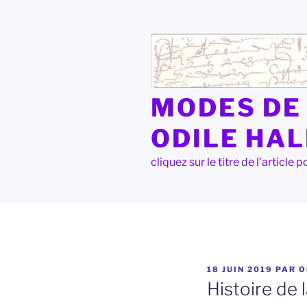
Aller
au
contenu
principal
MODES DE 
ODILE HA
cliquez sur le titre de l'articl
PUBLIÉ
18 JUIN 2019
PAR
O
LE
Histoire de